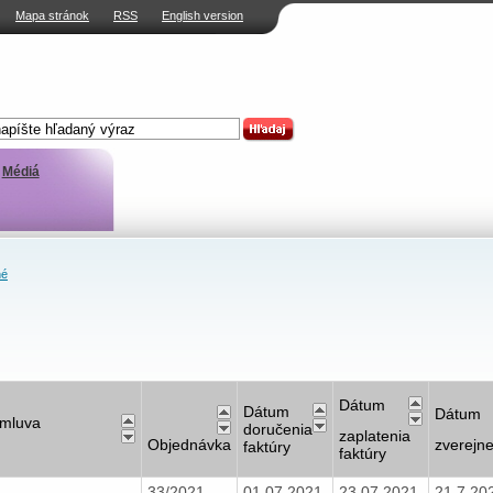
Mapa stránok
RSS
English version
Médiá
né
Dátum
Dátum
Dátum
mluva
doručenia
zaplatenia
Objednávka
zverejn
faktúry
faktúry
33/2021
01.07.2021
23.07.2021
21.7.20