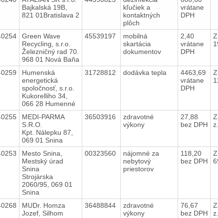
Bajkalská 19B,
kľučiek a
vrátane
821 01Bratislava 2
kontaktných
DPH
plôch
40254
Green Wave
45539197
mobilná
2,40
Z
Recycling, s.r.o.
skartácia
vrátane
1
Železničný rad 70.
dokumentov
DPH
968 01 Nová Baňa
40259
Humenská
31728812
dodávka tepla
4463,69
Z
energetická
vrátane
1
spoločnosť, s.r.o.
DPH
Kukorelliho 34,
066 28 Humenné
40255
MEDI-PARMA
36503916
zdravotné
27,88
Z
S.R.O.
výkony
bez DPH
z
Kpt. Nálepku 87,
069 01 Snina
40253
Mesto Snina,
00323560
nájomné za
118,20
Z
Mestský úrad
nebytový
bez DPH
6
Snina
priestorov
Strojárska
2060/95, 069 01
Snina
40268
MUDr. Homza
36488844
zdravotné
76,67
Z
Jozef, Silhom
výkony
bez DPH
z