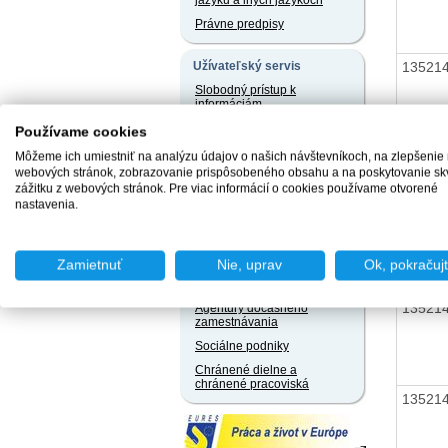
jazyku a iných jazykoch
Právne predpisy
13521
Užívateľský servis
Slobodný prístup k
informáciám
Ochrana osobných údajov
Používame cookies
13521
Oznamovanie
Môžeme ich umiestniť na analýzu údajov o našich návštevníkoch, na zlepšenie
protispoločenskej činnosti
webových stránok, zobrazovanie prispôsobeného obsahu a na poskytovanie sk
zážitku z webových stránok. Pre viac informácií o cookies používame otvorené
nastavenia.
Naše registre
13521
Sprostredkovatelia
zamestnania za úhradu
Zamietnuť
Nie, uprav
Ok, pokračuj
Agentúry podporovaného
zamestnávania
13521
Agentúry dočasného
zamestnávania
Sociálne podniky
Chránené dielne a
chránené pracoviská
13521