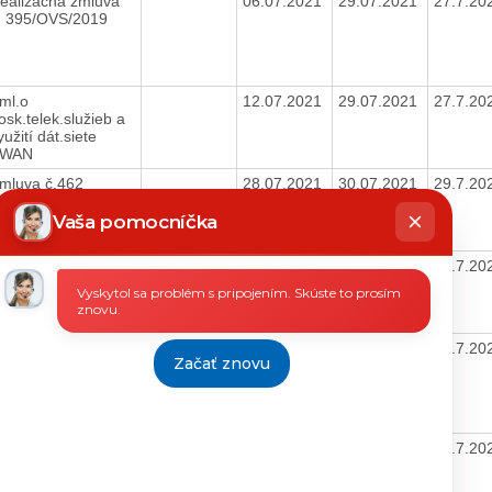
ealizačná zmluva
06.07.2021
29.07.2021
27.7.20
. 395/OVS/2019
ml.o
12.07.2021
29.07.2021
27.7.20
osk.telek.služieb a
yužití dát.siete
SWAN
mluva č.462
28.07.2021
30.07.2021
29.7.20
hatbot
íše
Vaša pomocníčka
mluva č. 901
09.07.2021
16.07.2021
14.7.20
Vyskytol sa problém s pripojením. Skúste to prosím
znovu.
mluva č.20-
26.07.2021
30.07.2021
29.7.20
Začať znovu
00092780PO2015
mluva č.20-
09.07.2021
29.07.2021
27.7.20
00092780PO2015