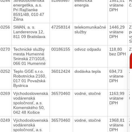
40244
Stredoslovenská
51865467
elektrická
1581,01
R
energetika, a.s.
energia
vrátane
č
Pri Rajčianke
DPH
8591/4B, 010 47
Žilina
40256
SWAN, a. s.
47258314
telekomunikačné
1446,29
Z
Landererova 12,
služby
vrátane
p
811 09 Bratislava
DPH
v
40270
Technické služby
00186155
odvoz odpadu
118,80
Z
C
mesta Humenné
bez DPH
p
Sninská 27/1018,
066 01 Humenné
40252
Teplo GGE s.r.o.
36012424
dodávka tepla
694,73
Z
Robotnícka 2160,
vrátane
017 01 Považská
DPH
Bystrica
40269
Východoslovenská
36570460
vodné, stočné
1163,99
Z
vodárenská
vrátane
0
spoločnosť, a.s.
DPH
Komenského 50,
042 48 Košice
40249
Východoslovenská
36570460
vodné, stočné
1968,81
Z
vodárenská
vrátane
0
spoločnosť, a.s.
DPH