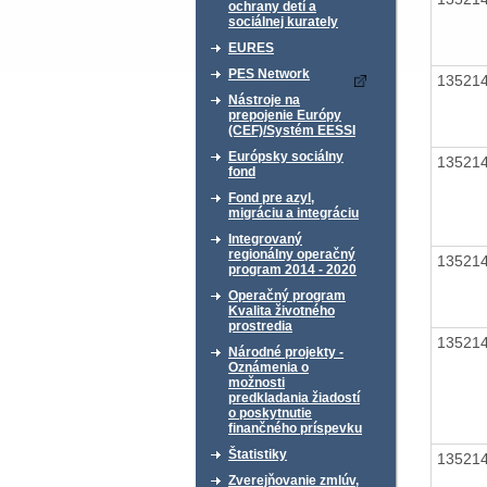
ochrany detí a
sociálnej kurately
EURES
PES Network
13521
Nástroje na
prepojenie Európy
(CEF)/Systém EESSI
Európsky sociálny
13521
fond
Fond pre azyl,
migráciu a integráciu
Integrovaný
regionálny operačný
13521
program 2014 - 2020
Operačný program
Kvalita životného
prostredia
13521
Národné projekty -
Oznámenia o
možnosti
predkladania žiadostí
o poskytnutie
finančného príspevku
Štatistiky
13521
Zverejňovanie zmlúv,