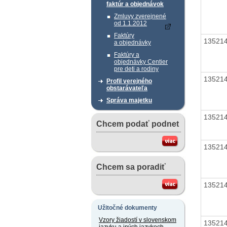
faktúr a objednávok
Zmluvy zverejnené
od 1.1.2012
Faktúry
13521
a objednávky
Faktúry a
objednávky Centier
pre deti a rodiny
13521
Profil verejného
obstarávateľa
Správa majetku
13521
Chcem podať podnet
13521
Chcem sa poradiť
13521
Užitočné dokumenty
Vzory žiadostí v slovenskom
13521