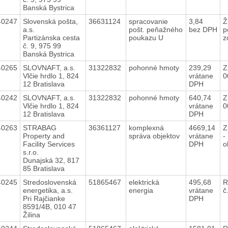
Banská Bystrica
40247
Slovenská pošta,
36631124
spracovanie
3,84
Ž
a.s.
pošt. peňažného
bez DPH
p
Partizánska cesta
poukazu U
z
č. 9, 975 99
Banská Bystrica
40265
SLOVNAFT, a.s.
31322832
pohonné hmoty
239,29
Z
Vlčie hrdlo 1, 824
vrátane
0
12 Bratislava
DPH
40242
SLOVNAFT, a.s.
31322832
pohonné hmoty
640,74
Z
Vlčie hrdlo 1, 824
vrátane
0
12 Bratislava
DPH
40263
STRABAG
36361127
komplexná
4669,14
Z
Property and
správa objektov
vrátane
-
Facility Services
DPH
o
s.r.o.
Dunajská 32, 817
85 Bratislava
40245
Stredoslovenská
51865467
elektrická
495,68
R
energetika, a.s.
energia
vrátane
č
Pri Rajčianke
DPH
8591/4B, 010 47
Žilina