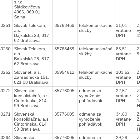
s.r.o.
Sládkovičova
4066, 069 01
Snina
40251
Slovak Telekom,
35763469
telekomunikačné
31,01
Z
a.s.
služby
vrátane
v
Bajkalská 28, 817
DPH
1
62 Bratislava
40250
Slovak Telekom,
35763469
telekomunikačné
85,51
Z
a.s.
služby
vrátane
9
Bajkalská 28, 817
DPH
62 Bratislava
40262
Slovanet, a.s.
35954612
telekomunikačné
103,62
Z
Záhradnícka 151,
služby
vrátane
D
821 08 Bratislava
DPH
D
40272
Slovenská
35776005
odmena za
22,57
Z
konsolidačná, a.s.
vymoženie
vrátane
Z
Cintorínska, 814
pohľadávok
DPH
1
99 Bratislava
H
40271
Slovenská
35776005
odmena za
34,80
Z
konsolidačná, a.s.
vymoženie
vrátane
Z
Cintorínska, 814
pohľadávok
DPH
1
99 Bratislava
H
40264
Slovenská
35776005
odmena za
29,28
Z