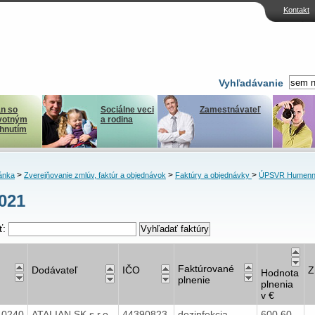
Kontakt
Vyhľadávanie
n so
Sociálne veci
Zamestnávateľ
votným
a rodina
ihnutím
>
>
>
ánka
Zverejňovanie zmlúv, faktúr a objednávok
Faktúry a objednávky
ÚPSVR Humen
2021
ť:
Faktúrované
Dodávateľ
IČO
Z
Hodnota
plnenie
plnenia
v €
40240
ATALIAN SK s.r.o.
44390823
dezinfekcia
600,60