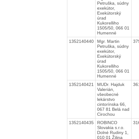
Petruška, súdny
exekútor,
Exekútorský
úrad
Kukorelliho
1505/50, 066 01
Humenné
1352140440
Mgr. Martin
37
Petruška, súdny
exekútor,
Exekútorský
úrad
Kukorelliho
1505/50, 066 01
Humenné
1352140421
MUDr. Hajduk
36
Valerián,
všeobecné
lekárstvo
cintorínska 66,
067 81 Belá nad
Cirochou
1352140435
ROBINCO
31
Slovakia s.r.o.
Dolné Rudiny 1,
010 01 Žilina