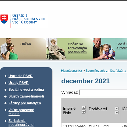
Občan
Občan so
Sociál
zdravotným
a rodi
postihnutím
>
Hlavná stránka
Zverejňovanie zmlúv, faktúr 
Ústredie PSVR
december 2021
Úrady PSVR
Sociálne veci a rodina
Vyhľadať:
Služby zamestnanosti
Záruky pre mladých
Interné
Dodávateľ
IČ
Voľné pracovné
číslo
miesta
Zariadenia
sociálnoprávnej
1352140460
FINAL - CD
45