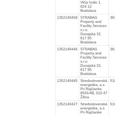
Vlčie hrdlo 1,
824 12
Bratislava
1352140458
STRABAG
36
Property and
Facility Services
s.r.o.
Dunajská 32,
817 85
Bratislava
1352140446
STRABAG
36
Property and
Facility Services
s.r.o.
Dunajská 32,
817 85
Bratislava
1352140445
Stredoslovenská
51
energetika, a.s.
Pri Rajčianke
8591/4B, 010 47
Žilina
1352140427
Stredoslovenská
51
energetika, a.s.
Pri Rajčianke