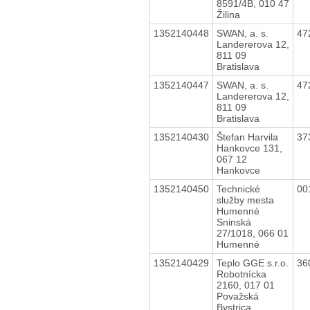
8591/4B, 010 47
Žilina
1352140448
SWAN, a. s.
47
Landererova 12,
811 09
Bratislava
1352140447
SWAN, a. s.
47
Landererova 12,
811 09
Bratislava
1352140430
Štefan Harvila
37
Hankovce 131,
067 12
Hankovce
1352140450
Technické
00
služby mesta
Humenné
Sninská
27/1018, 066 01
Humenné
1352140429
Teplo GGE s.r.o.
36
Robotnícka
2160, 017 01
Považská
Bystrica