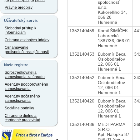
jazyku a iných jazykoch
spoločnosť,
s.r.o.
Právne predpisy
Kukorelliho 34,
066 28
Užívateľský servis
Humenné
Slobodný prístup k
1352140459
Kamil ŠIMÍČEK
44
informáciám
Laborecká
Ochrana osobných údajov
1887/36, 066 01
Humenné
Oznamovanie
protispoločenskej činnosti
1352140453
Ľubomír Beca
34
Osloboditeľov
12, 066 01
Naše registre
Humenné 1
Sprostredkovatelia
zamestnania za úhradu
1352140452
Ľubomír Beca
34
Osloboditeľov
Agentúry podporovaného
12, 066 01
zamestnávania
Humenné 1
Agentúry dočasného
1352140420
Ľubomír Beca
34
zamestnávania
Osloboditeľov
Sociálne podniky
12, 066 01
Humenné 1
Chránené dielne a
chránené pracoviská
1352140436
MEDI-PARMA
36
S.R.O.
Kpt. Nálepku 87,
069 01 Snina