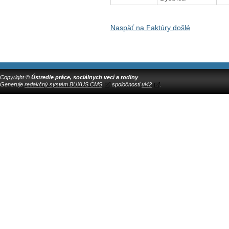
Naspäť na Faktúry došlé
Copyright ©
Ústredie práce, sociálnych vecí a rodiny
Generuje
redakčný systém BUXUS CMS
spoločnosti
ui42
.