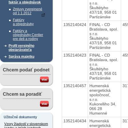
faktúr a objednávok
s r.o.
Škultétyho
Zmluvy zverejnené
437/18, 958 01
od 1.1.2012
Partizánske
Faktúry
a objednávky
1352140424
FINAL - CD
45
Bratislava, spol.
Faktúry a
s r.o.
objednávky Centier
Škultétyho
pre deti a rodiny
437/18, 958 01
Profil verejného
Partizánske
obstarávateľa
1352140423
FINAL - CD
45
Správa majetku
Bratislava, spol.
s r.o.
Škultétyho
Chcem podať podnet
437/18, 958 01
Partizánske
1352140457
Humenská
31
energetická
Chcem sa poradiť
spoločnosť,
s.r.o.
Kukorelliho 34,
066 28
Humenné
Užitočné dokumenty
1352140434
Humenská
31
Vzory žiadostí v slovenskom
energetická