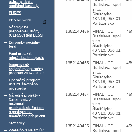
ochrany detí a
Bratislava, spol.
sociálnej kurately
s r.o.
EURES
Škultétyho
437/18, 958 01
PES Network
Partizánske
Nástroje na
1352140456
FINAL - CD
45
prepojenie Európy
(CEF)/Systém EESSI
Bratislava, spol.
s r.o.
Európsky sociálny
Škultétyho
fond
437/18, 958 01
Fond pre azyl,
Partizánske
migráciu a integráciu
1352140455
FINAL - CD
45
Integrovaný
Bratislava, spol.
regionálny operačný
s r.o.
program 2014 - 2020
Škultétyho
Operačný program
437/18, 958 01
Kvalita životného
Partizánske
prostredia
1352140454
FINAL - CD
45
Národné projekty -
Bratislava, spol.
Oznámenia o
s r.o.
možnosti
predkladania žiadostí
Škultétyho
o poskytnutie
437/18, 958 01
finančného príspevku
Partizánske
Štatistiky
1352140425
FINAL - CD
45
Bratislava, spol.
Zverejňovanie zmlúv,