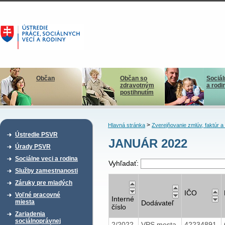
Občan
Občan so
Sociál
zdravotným
a rodi
postihnutím
>
Hlavná stránka
Zverejňovanie zmlúv, faktúr 
Ústredie PSVR
JANUÁR 2022
Úrady PSVR
Sociálne veci a rodina
Vyhľadať:
Služby zamestnanosti
Záruky pre mladých
IČO
Voľné pracovné
Interné
miesta
Dodávateľ
číslo
Zariadenia
sociálnoprávnej
2/2022
VPS mesta
42234891