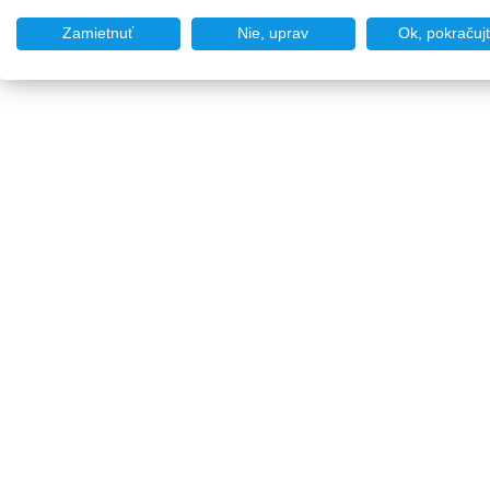
Zamietnuť
Nie, uprav
Ok, pokračuj