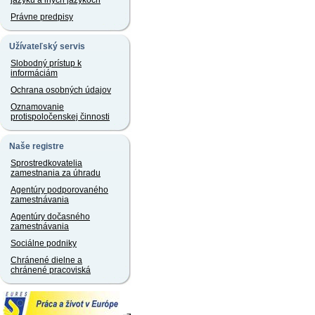
jazyku a iných jazykoch
Právne predpisy
Užívateľský servis
Slobodný prístup k
informáciám
Ochrana osobných údajov
Oznamovanie
protispoločenskej činnosti
Naše registre
Sprostredkovatelia
zamestnania za úhradu
Agentúry podporovaného
zamestnávania
Agentúry dočasného
zamestnávania
Sociálne podniky
Chránené dielne a
chránené pracoviská