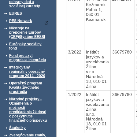
ochrany detí a
Kežmarok
sociálnej kurately
Poľná 1,
EURES
060 01
Kežmarok
PES Network
Nástroje na
prepojenie Európy
(CEF)/Systém EESSI
Európsky sociálny
fond
3/2022
Inštitút
36679780
Fond pre azyl,
jazykov a
migráciu a integráciu
vzdelávania
Žilina,
Integrovaný
s.r.o.
regionálny operačný
program 2014 - 2020
Národná
18, 010 01
Operačný program
Žilina
Kvalita životného
prostredia
1/2022
Inštitút
36679780
jazykov a
Národné projekty -
Oznámenia o
vzdelávania
možnosti
Žilina,
predkladania žiadostí
s.r.o.
o poskytnutie
Národná
finančného príspevku
18, 010 01
Štatistiky
Žilina
Zverejňovanie zmlúv,