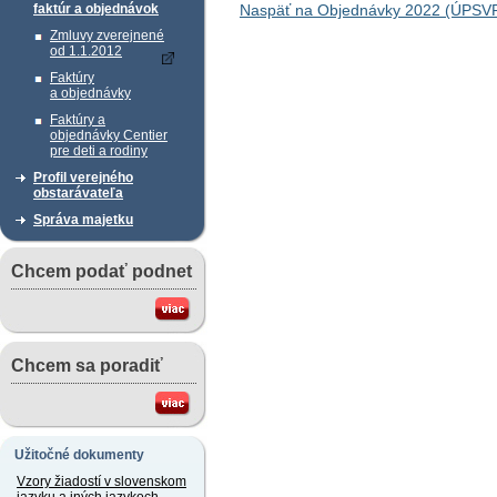
Naspäť na Objednávky 2022 (ÚPSV
faktúr a objednávok
Zmluvy zverejnené
od 1.1.2012
Faktúry
a objednávky
Faktúry a
objednávky Centier
pre deti a rodiny
Profil verejného
obstarávateľa
Správa majetku
Chcem podať podnet
Chcem sa poradiť
Užitočné dokumenty
Vzory žiadostí v slovenskom