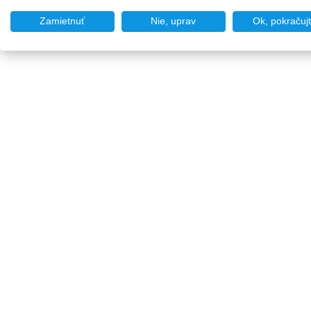
Zamietnuť
Nie, uprav
Ok, pokračuj