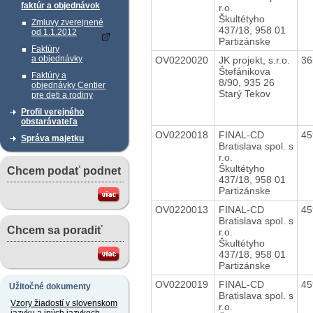
faktúr a objednávok
r.o.
Škultétyho
Zmluvy zverejnené
437/18, 958 01
od 1.1.2012
Partizánske
Faktúry
a objednávky
OV0220020
JK projekt, s.r.o.
36
Štefánikova
Faktúry a
8/90, 935 26
objednávky Centier
Starý Tekov
pre deti a rodiny
Profil verejného
obstarávateľa
OV0220018
FINAL-CD
45
Správa majetku
Bratislava spol. s
r.o.
Škultétyho
Chcem podať podnet
437/18, 958 01
Partizánske
OV0220013
FINAL-CD
45
Bratislava spol. s
Chcem sa poradiť
r.o.
Škultétyho
437/18, 958 01
Partizánske
OV0220019
FINAL-CD
45
Užitočné dokumenty
Bratislava spol. s
Vzory žiadostí v slovenskom
r.o.