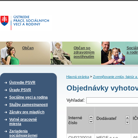
Občan
Občan so
Sociál
zdravotným
a rodi
postihnutím
>
Hlavná stránka
Zverejňovanie zmlúv, faktúr 
Ústredie PSVR
Objednávky vyhotov
Úrady PSVR
Sociálne veci a rodina
Vyhľadať:
Služby zamestnanosti
Záruky pre mladých
Interné
Dodávateľ
IČ
Voľné pracovné
číslo
miesta
Zariadenia
sociálnoprávnej
OV0220016
HEGE s.r.o.
46