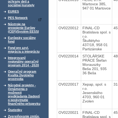
ochrany detí a
Martovce 385,
sociálnej kurately
947 01 Martovce
EURES
PES Network
Nástroje na
OV0220012
FINAL-CD
45
prepojenie Európy
(CEF)/Systém EESSI
Bratislava spol. s
r.o.
Európsky sociálny
Škultétyho
fond
437/18, 958 01
Fond pre azyl,
Partizánske
migráciu a integráciu
OV0220014
STOLÁRSKE
48
Integrovaný
PRÁCE Štefan
regionálny operačný
Morauszky
program 2014 - 2020
Beša 201, 935
Operačný program
36 Beša
Kvalita životného
prostredia
OV0220017
Xepap, spol. s
31
Národné projekty -
r.o.
Oznámenia o
Jesenského
možnosti
predkladania žiadostí
4703, 960 01
o poskytnutie
Zvolen
finančného príspevku
Štatistiky
OV0220021
FINAL-CD
45
Bratislava spol. s
Zverejňovanie zmlúv,