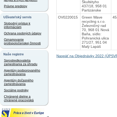
jazyku a iných jazykoch
Škultétyho
437/18, 958 01
Právne predpisy
Partizánske
OV0220015
Green Wave
45
Užívateľský servis
recycling s.r.o.
Slobodný prístup k
Železničný rad
informáciám
70, 968 01 Nová
Ochrana osobných údajov
Baňa, sídlo:
Pohranická ulica
Oznamovanie
271/27, 951 04
protispoločenskej činnosti
Malý Lapáš
Naše registre
Naspäť na Objednávky 2022 (ÚPSVR
Sprostredkovatelia
zamestnania za úhradu
Agentúry podporovaného
zamestnávania
Agentúry dočasného
zamestnávania
Sociálne podniky
Chránené dielne a
chránené pracoviská