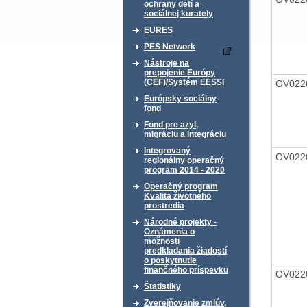
ochrany detí a
sociálnej kurately
EURES
PES Network
Nástroje na
prepojenie Európy
(CEF)/Systém EESSI
OV022
Európsky sociálny
fond
Fond pre azyl,
migráciu a integráciu
Integrovaný
OV022
regionálny operačný
program 2014 - 2020
Operačný program
Kvalita životného
prostredia
Národné projekty -
Oznámenia o
možnosti
predkladania žiadostí
o poskytnutie
finančného príspevku
OV022
Štatistiky
Zverejňovanie zmlúv,