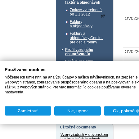
faktúr a objednávok
Zmluvy zverejnené
od 1.1.2012
OV022
Faktúry
a objednávky
Faktúry a
objednávky Centier
pre deti a rodiny
Profil verejného
OV022
obstarávateľa
Správa majetku
Používame cookies
Chcem podať podnet
Môžeme ich umiestniť na analýzu údajov o našich návštevníkoch, na zlepšenie
webových stránok, zobrazovanie prispôsobeného obsahu a na poskytovanie sk
OV022
zážitku z webových stránok. Pre viac informácií o cookies používame otvorené
nastavenia.
Chcem sa poradiť
Zamietnuť
Nie, uprav
Ok, pokračuj
Naspäť 
Užitočné dokumenty
Vzory žiadostí v slovenskom