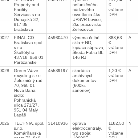
Property and
nefunkčného
€
Facility
núdzového
vrátane
Services s.r.o.
osvetlenia 4ks
DPH
Dunajská 32,
UPSVR Levice,
817 85
2ks pracovisko
Bratislava
Želiezovce
0027
FINAL-CD
45960470
výmena čelhé
383,63
A
Bratislava spol.
skla + ND,
€
s r.o.
lepiaca súprava,
vrátane
Škultétyho
Škoda Fabia BL
DPH
437/18, 958 01
146 RJ
Partizánske
0028
Green Wave
45539197
skartácia
1,20 €
A
recycling s.r.o.
archívnych
vrátane
Železničný rad
dokumentov
DPH
70, 968 01
(600ks
Nová Baňa,
šanónov)
sídlo:
Pohranická
ulica 271/27,
951 04 Malý
Lapáš
0025
TECHNIA, spol.
31410936
oprava
1182,50
N
s.r.o.
elektrocentrály,
€
Komárňanská
typ stroja:
vrátane
cesta 72, 940
H9000E
DPH