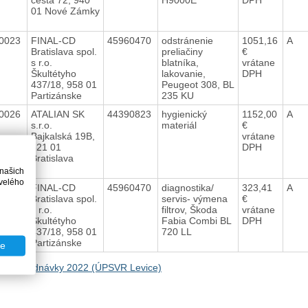
01 Nové Zámky
0023
FINAL-CD
45960470
odstránenie
1051,16
A
Bratislava spol.
preliačiny
€
s r.o.
blatníka,
vrátane
Škultétyho
lakovanie,
DPH
437/18, 958 01
Peugeot 308, BL
Partizánske
235 KU
0026
ATALIAN SK
44390823
hygienický
1152,00
A
s.r.o.
materiál
€
Bajkalská 19B,
vrátane
821 01
DPH
Bratislava
 našich
velého
0022
FINAL-CD
45960470
diagnostika/
323,41
A
Bratislava spol.
servis- výmena
€
s r.o.
filtrov, Škoda
vrátane
Škultétyho
Fabia Combi BL
DPH
437/18, 958 01
720 LL
Partizánske
te
na Objednávky 2022 (ÚPSVR Levice)