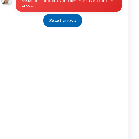
Vyskytol sa problém s pripojením. Skúste to prosím
znovu.
Začať znovu