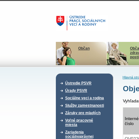
Občan
Obča
zdra
post
Hlavná str
Ústredie PSVR
Obje
Úrady PSVR
Sociálne veci a rodina
Vyhľada
Služby zamestnanosti
Záruky pre mladých
Interné
Voľné pracovné
číslo
miesta
Zariadenia
sociálnoprávnej
OV022