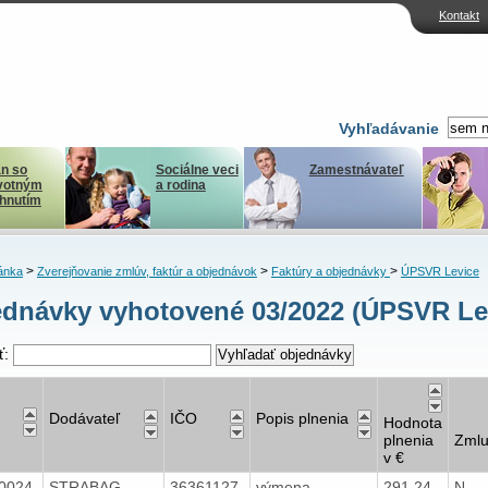
Kontakt
Vyhľadávanie
n so
Sociálne veci
Zamestnávateľ
votným
a rodina
ihnutím
>
>
>
ánka
Zverejňovanie zmlúv, faktúr a objednávok
Faktúry a objednávky
ÚPSVR Levice
dnávky vyhotovené 03/2022 (ÚPSVR Le
ť:
Dodávateľ
IČO
Popis plnenia
Hodnota
plnenia
Zml
v €
0024
STRABAG
36361127
výmena
291,24
N