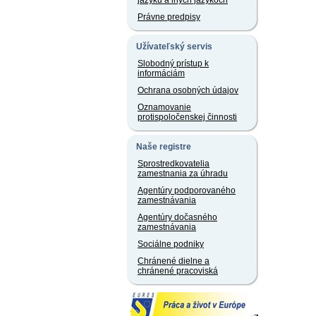
jazyku a iných jazykoch
Právne predpisy
Užívateľský servis
Slobodný prístup k
informáciám
Ochrana osobných údajov
Oznamovanie
protispoločenskej činnosti
Naše registre
Sprostredkovatelia
zamestnania za úhradu
Agentúry podporovaného
zamestnávania
Agentúry dočasného
zamestnávania
Sociálne podniky
Chránené dielne a
chránené pracoviská