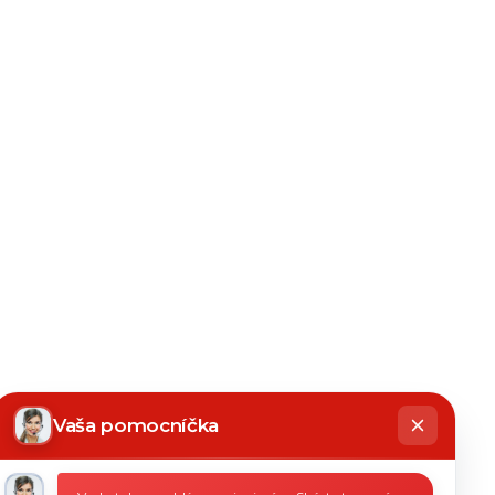
hatbot
íše
Vaša pomocníčka