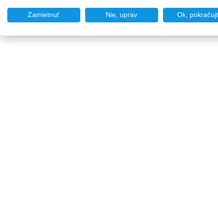
Zamietnuť
Nie, uprav
Ok, pokračuj