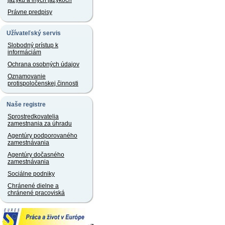
jazyku a iných jazykoch
Právne predpisy
Užívateľský servis
Slobodný prístup k
informáciám
Ochrana osobných údajov
Oznamovanie
protispoločenskej činnosti
Naše registre
Sprostredkovatelia
zamestnania za úhradu
Agentúry podporovaného
zamestnávania
Agentúry dočasného
zamestnávania
Sociálne podniky
Chránené dielne a
chránené pracoviská