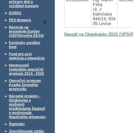
ochrany detí a
Fiťka
sociálnej kurately
Ul. J.
EURES
Kalinčiaka
846/14, 934
PES Network
05 Levice
Nástroje na
prepojenie Európy
Naspäť na Objednávky 2022 (ÚPSVR
(CEF)/Systém EESSI
Európsky sociálny
fond
Fond pre azyl,
migráciu a integráciu
Integrovaný
regionálny operačný
program 2014 - 2020
Operačný program
Kvalita životného
prostredia
Národné projekty -
Oznámenia o
možnosti
predkladania žiadostí
o poskytnutie
finančného príspevku
Štatistiky
Zverejňovanie zmlúv,