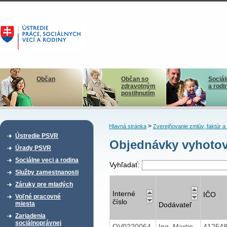
Občan
Občan so
Sociál
zdravotným
a rodi
postihnutím
>
Hlavná stránka
Zverejňovanie zmlúv, faktúr 
Ústredie PSVR
Objednávky vyhotov
Úrady PSVR
Sociálne veci a rodina
Vyhľadať:
Služby zamestnanosti
Záruky pre mladých
Interné
IČO
Voľné pracovné
číslo
miesta
Dodávateľ
Zariadenia
sociálnoprávnej
OV0220064
Ing. Martin
41254