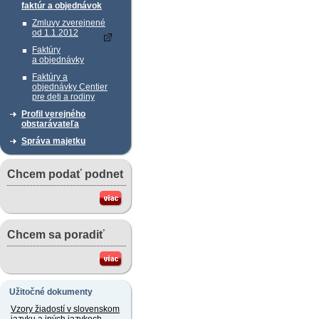
faktúr a objednávok
Zmluvy zverejnené
od 1.1.2012
Faktúry
a objednávky
Faktúry a
objednávky Centier
pre deti a rodiny
Profil verejného
obstarávateľa
Správa majetku
Chcem podať podnet
Chcem sa poradiť
Užitočné dokumenty
Vzory žiadostí v slovenskom