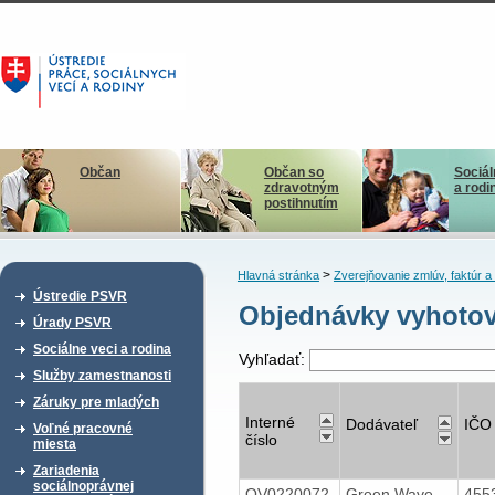
Občan
Občan so
Sociál
zdravotným
a rodi
postihnutím
>
Hlavná stránka
Zverejňovanie zmlúv, faktúr 
Ústredie PSVR
Objednávky vyhotov
Úrady PSVR
Sociálne veci a rodina
Vyhľadať:
Služby zamestnanosti
Záruky pre mladých
Interné
Dodávateľ
IČO
Voľné pracovné
číslo
miesta
Zariadenia
sociálnoprávnej
OV0220072
Green Wave
455