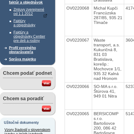
faktúr a objednávok
OV0220068
Michal Kupči
417
Zmluvy zverejnené
Francúzska
od 1.1.2012
287/85, 935 21
Faktúry
Tlmače
a objednávky
Faktúry a
objednávky Centier
OV0220067
Waste
360
pre deti a rodiny
transport, a.s.
Profil verejného
Kukuričná 8,
obstarávateľa
831 03
Bratislava,
Správa majetku
korešp.:
Mochovce 1/1,
Chcem podať podnet
935 32 Kalná
nad Hronom
OV0220066
SO-MA s.r.o.
523
Štúrova 41,
949 01 Nitra
Chcem sa poradiť
OV0220065
BERSICOMP
514
s.r.o.
Užitočné dokumenty
Bartošovce
200, 086 42
Vzory žiadostí v slovenskom
Bartošovce