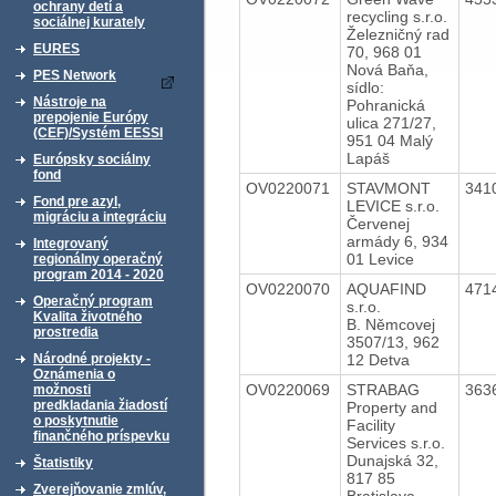
ochrany detí a
recycling s.r.o.
sociálnej kurately
Železničný rad
EURES
70, 968 01
Nová Baňa,
PES Network
sídlo:
Nástroje na
Pohranická
prepojenie Európy
ulica 271/27,
(CEF)/Systém EESSI
951 04 Malý
Lapáš
Európsky sociálny
fond
OV0220071
STAVMONT
341
Fond pre azyl,
LEVICE s.r.o.
migráciu a integráciu
Červenej
armády 6, 934
Integrovaný
01 Levice
regionálny operačný
program 2014 - 2020
OV0220070
AQUAFIND
471
Operačný program
s.r.o.
Kvalita životného
B. Němcovej
prostredia
3507/13, 962
12 Detva
Národné projekty -
Oznámenia o
OV0220069
STRABAG
363
možnosti
predkladania žiadostí
Property and
o poskytnutie
Facility
finančného príspevku
Services s.r.o.
Dunajská 32,
Štatistiky
817 85
Zverejňovanie zmlúv,
Bratislava