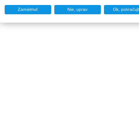
Zamietnuť
Nie, uprav
Ok, pokračuj