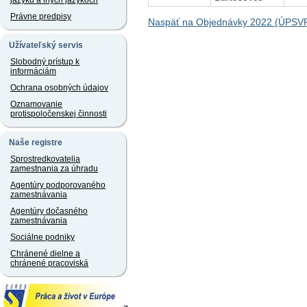
jazyku a iných jazykoch
Právne predpisy
Naspäť na Objednávky 2022 (ÚPSVR
Užívateľský servis
Slobodný prístup k
informáciám
Ochrana osobných údajov
Oznamovanie
protispoločenskej činnosti
Naše registre
Sprostredkovatelia
zamestnania za úhradu
Agentúry podporovaného
zamestnávania
Agentúry dočasného
zamestnávania
Sociálne podniky
Chránené dielne a
chránené pracoviská