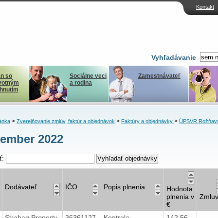
Kontakt
Vyhľadávanie
n so
Sociálne veci
Zamestnávateľ
votným
a rodina
ihnutím
>
>
>
ánka
Zverejňovanie zmlúv, faktúr a objednávok
Faktúry a objednávky
ÚPSVR Rožňav
ember 2022
ť:
Dodávateľ
IČO
Popis plnenia
Hodnota
plnenia v
Zmlu
€
Strabag Property
36361127
Kontrola
142,56