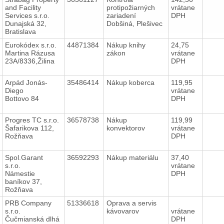
and Facility
protipožiarných
vrátane
Services s.r.o.
zariadení
DPH
Dunajská 32,
Dobšiná, Plešivec
Bratislava
Eurokódex s.r.o.
44871384
Nákup knihy
24,75
Martina Rázusa
zákon
vrátane
23A/8336,Žilina
DPH
Arpád Jonás-
35486414
Nákup koberca
119,95
Diego
vrátane
Bottovo 84
DPH
Progres TC s.r.o.
36578738
Nákup
119,99
Šafarikova 112,
konvektorov
vrátane
Rožňava
DPH
Spol.Garant
36592293
Nákup materiálu
37,40
s.r.o.
vrátane
Námestie
DPH
baníkov 37,
Rožňava
PRB Company
51336618
Oprava a servis
s.r.o.
kávovarov
vrátane
Čučmianská dlhá
DPH