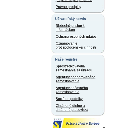
jazyku a iných jazykoch
Právne predpisy
Užívateľský servis
Slobodný prístup k
informáciám
Ochrana osobných údajov
Oznamovanie
protispoločenskej činnosti
Naše registre
Sprostredkovatelia
zamestnania za úhradu
Agentúry podporovaného
zamestnávania
Agentúry dočasného
zamestnávania
Sociálne podniky
Chránené dielne a
chránené pracoviská