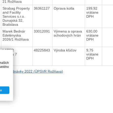
21 Rožňava
Strabag Property
36361127
Oprava kotla
199,92
and Facility
vrátane
Services s.r.o.
DPH
Dunajská 32,
Bratislava
Marek Bednár
33012091
Výmena a oprava
630,00
Edelényska
schodových hrán
vrátane
2026/1 Rožňava
DPH
LABER
48225843
Výroba kľúčov
9,75
Čučma 7
vrátane
DPH
 našich
velého
na Objednávky 2022 (ÚPSVR Rožňava)
te