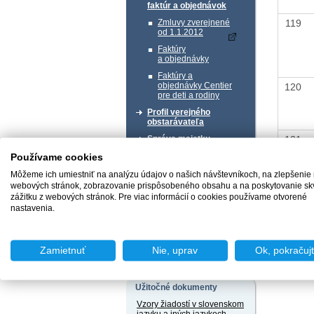
faktúr a objednávok
119
Zmluvy zverejnené
od 1.1.2012
Faktúry
a objednávky
Faktúry a
objednávky Centier
120
pre deti a rodiny
Profil verejného
obstarávateľa
121
Správa majetku
Používame cookies
Chcem podať podnet
Môžeme ich umiestniť na analýzu údajov o našich návštevníkoch, na zlepšenie
webových stránok, zobrazovanie prispôsobeného obsahu a na poskytovanie sk
zážitku z webových stránok. Pre viac informácií o cookies používame otvorené
Naspäť 
nastavenia.
Chcem sa poradiť
Zamietnuť
Nie, uprav
Ok, pokračuj
Užitočné dokumenty
Vzory žiadostí v slovenskom