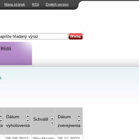
Mapa stránok
RSS
English version
Médiá
a
Dátum
Dátum
Schválil
va
vyhotovenia
zverejnenia
05.09.2022
Mgr.Martin
28.11.2022