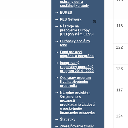
ochrany detí a
sociálnej kurately
EURES
PES Network
118
Nástroje na
prepojenie Európy
(CEF)/Systém EESSI
Európsky sociálny
fond
122
Fond pre azyl,
migráciu a integráciu
Integrovaný
regionálny operačný
123
program 2014 - 2020
Operačný program
Kvalita životného
prostredia
117
Národné projekty -
Oznámenia o
možnosti
predkladania žiadostí
o poskytnutie
finančného príspevku
124
Štatistiky
Zverejňovanie zmlúv,