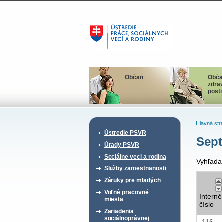
Občan
Obča
zdra
post
Hlavná str
Ústredie PSVR
Sept
Úrady PSVR
Sociálne veci a rodina
Vyhľada
Služby zamestnanosti
Záruky pre mladých
Voľné pracovné
Interné
miesta
číslo
Zariadenia
sociálnoprávnej
116