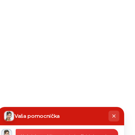
hatbot
íše
Vaša pomocníčka