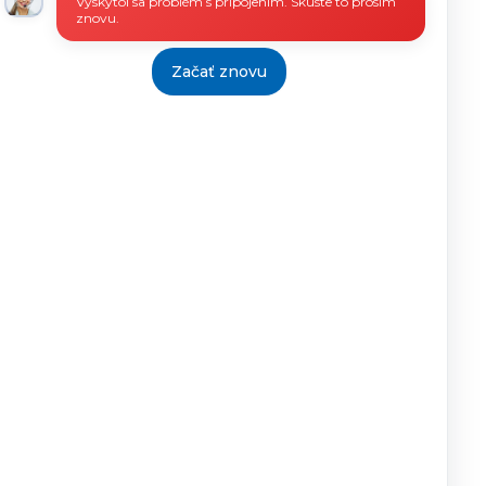
Vyskytol sa problém s pripojením. Skúste to prosím
znovu.
Začať znovu