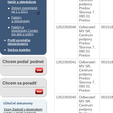
faktúr a objednávok
podpory
Prešov
Zmluvy zverejnené
od 1.1.2012
Śtúrova 7,
080 01
Faktúry
Prešov
a objednávky
1352350046
Odberateľ:
00151
Faktúry a
MV SR,
objednávky Centier
pre deti a rodiny
Centrum
podpory
Profil verejného
Prešov
obstarávateľa
Śtúrova 7,
Správa majetku
080 01
Prešov
Chcem podať podnet
1352350041
Odberateľ:
00151
MV SR,
Centrum
podpory
Prešov
Śtúrova 7,
Chcem sa poradiť
080 01
Prešov
1352350040
Odberateľ:
00151
MV SR,
Užitočné dokumenty
Centrum
podpory
Vzory žiadostí v slovenskom