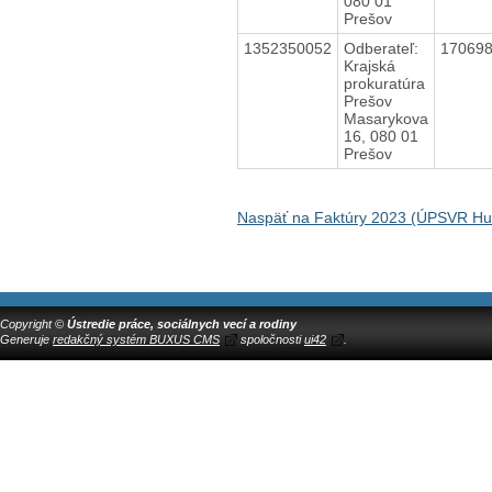
080 01
Prešov
1352350052
Odberateľ:
17069
Krajská
prokuratúra
Prešov
Masarykova
16, 080 01
Prešov
Naspäť na Faktúry 2023 (ÚPSVR H
Copyright ©
Ústredie práce, sociálnych vecí a rodiny
Generuje
redakčný systém BUXUS CMS
spoločnosti
ui42
.