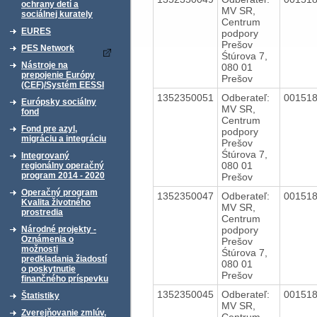
ochrany detí a
MV SR,
sociálnej kurately
Centrum
EURES
podpory
Prešov
PES Network
Śtúrova 7,
Nástroje na
080 01
prepojenie Európy
Prešov
(CEF)/Systém EESSI
1352350051
Odberateľ:
00151
Európsky sociálny
MV SR,
fond
Centrum
Fond pre azyl,
podpory
migráciu a integráciu
Prešov
Śtúrova 7,
Integrovaný
080 01
regionálny operačný
program 2014 - 2020
Prešov
Operačný program
1352350047
Odberateľ:
00151
Kvalita životného
MV SR,
prostredia
Centrum
podpory
Národné projekty -
Oznámenia o
Prešov
možnosti
Śtúrova 7,
predkladania žiadostí
080 01
o poskytnutie
Prešov
finančného príspevku
1352350045
Odberateľ:
00151
Štatistiky
MV SR,
Zverejňovanie zmlúv,
Centrum