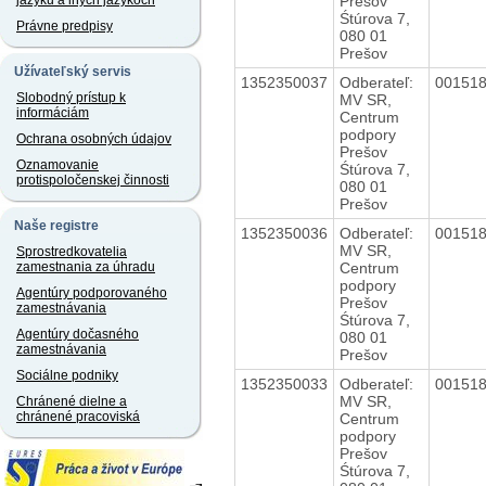
Prešov
jazyku a iných jazykoch
Śtúrova 7,
Právne predpisy
080 01
Prešov
Užívateľský servis
1352350037
Odberateľ:
00151
Slobodný prístup k
MV SR,
informáciám
Centrum
podpory
Ochrana osobných údajov
Prešov
Oznamovanie
Śtúrova 7,
protispoločenskej činnosti
080 01
Prešov
Naše registre
1352350036
Odberateľ:
00151
MV SR,
Sprostredkovatelia
Centrum
zamestnania za úhradu
podpory
Agentúry podporovaného
Prešov
zamestnávania
Śtúrova 7,
Agentúry dočasného
080 01
zamestnávania
Prešov
Sociálne podniky
1352350033
Odberateľ:
00151
MV SR,
Chránené dielne a
chránené pracoviská
Centrum
podpory
Prešov
Śtúrova 7,