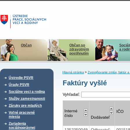
Občan
Občan so
Sociál
zdravotným
a rodi
postihnutím
>
Hlavná stránka
Zverejňovanie zmlúv, faktúr 
Ústredie PSVR
Faktúry vyšlé
Úrady PSVR
Sociálne veci a rodina
Vyhľadať:
Služby zamestnanosti
Záruky pre mladých
Interné
IČO
Voľné pracovné
číslo
miesta
Dodávateľ
Zariadenia
sociálnoprávnej
1352350049
Odberateľ:
00151