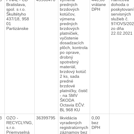
Bratislava,
predných
vrátane
dohoda o
spol. s r.o.
brzdových
DPH
poskytovaní
Škultétyho
kotúčov,
servisných
437/18, 958
výmena
služieb č.
01
predných
97/OVS/20
Partizánske
brzdových
zo dňa
platničiek,
22.02.2021
vyčistenie
dosadzacích
plôch, kontrola
po oprave,
drobný
spotrebný
materiál,
brzdový kotúč
2 ks, sada
predné
brzdové
platničky, čistič
- na SMV
ŠKODA
Octavia EČV:
BL 968 KU
23
OZO -
36399795
likvidácia
0,00
RECYCLYNG,
vyradených
bez
s.r.o.
registratúrnych
DPH
Priemyselná
záznamov bez