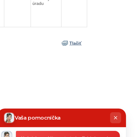
úradu
Tlačiť
hatbot
íše
Vaša pomocníčka