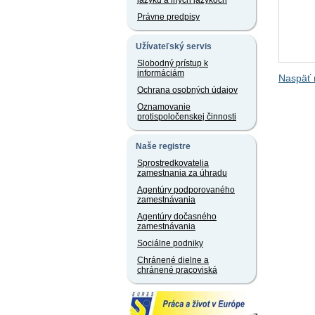
jazyku a iných jazykoch
Právne predpisy
Užívateľský servis
Slobodný prístup k
informáciám
Naspäť 
Ochrana osobných údajov
Oznamovanie
protispoločenskej činnosti
Naše registre
Sprostredkovatelia
zamestnania za úhradu
Agentúry podporovaného
zamestnávania
Agentúry dočasného
zamestnávania
Sociálne podniky
Chránené dielne a
chránené pracoviská