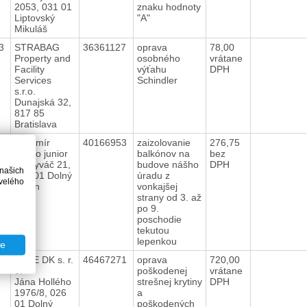
2053, 031 01
znaku hodnoty
Liptovský
"A"
Mikuláš
23
STRABAG
36361127
oprava
78,00
Property and
osobného
vrátane
Facility
výťahu
DPH
Services
Schindler
s.r.o.
Dunajská 32,
817 85
Bratislava
23
Vladimír
40166953
zaizolovanie
276,75
Fačko junior
balkónov na
bez
Pokryváč 21,
budove nášho
DPH
 našich
026 01 Dolný
úradu z
velého
Kubín
vonkajšej
strany od 3. až
po 9.
poschodie
tekutou
lepenkou
te
23
BAPE DK s. r.
46467271
oprava
720,00
o.
poškodenej
vrátane
Jána Hollého
strešnej krytiny
DPH
1976/8, 026
a
01 Dolný
poškodených