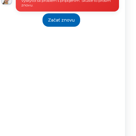
Vyskytol sa problém s pripojením. Skúste to prosím
znovu.
Začať znovu