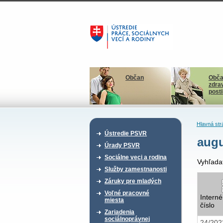
Občan
Obča
zdra
post
Hlavná str
Ústredie PSVR
augu
Úrady PSVR
Sociálne veci a rodina
Vyhľada
Služby zamestnanosti
Záruky pre mladých
Voľné pracovné
Interné
miesta
číslo
Zariadenia
sociálnoprávnej
24/20