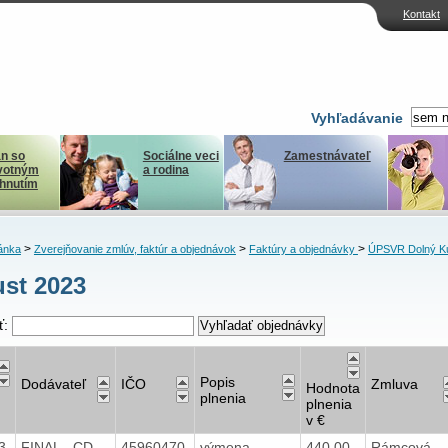
Kontakt
Vyhľadávanie
n so
Sociálne veci
Zamestnávateľ
votným
a rodina
ihnutím
>
>
>
ánka
Zverejňovanie zmlúv, faktúr a objednávok
Faktúry a objednávky
ÚPSVR Dolný K
st 2023
ť:
Popis
Dodávateľ
IČO
Zmluva
Hodnota
plnenia
plnenia
v €
23
FINAL - CD
45960470
výmena
440,00
Rámcová