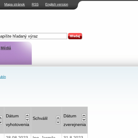
Mapa stránok
RSS
English version
Médiá
ubín
Dátum
Dátum
Schválil
vyhotovenia
zverejnenia
28.08.2023
Ing. Jarmila
31.8.2023