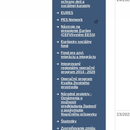
ochrany detí a
sociálnej kurately
EURES
PES Network
Nástroje na
prepojenie Európy
(CEF)/Systém EESSI
Európsky sociálny
fond
Fond pre azyl,
migráciu a integráciu
Integrovaný
regionálny operačný
program 2014 - 2020
Operačný program
Kvalita životného
prostredia
Národné projekty -
Oznámenia o
možnosti
predkladania žiadostí
o poskytnutie
23/20
finančného príspevku
Štatistiky
Zverejňovanie zmlúv,