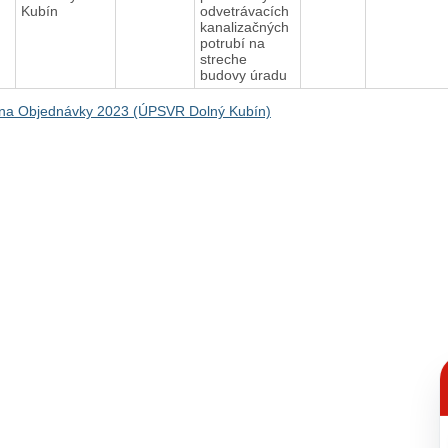
Kubín
odvetrávacích
kanalizačných
potrubí na
streche
budovy úradu
na Objednávky 2023 (ÚPSVR Dolný Kubín)
C
p