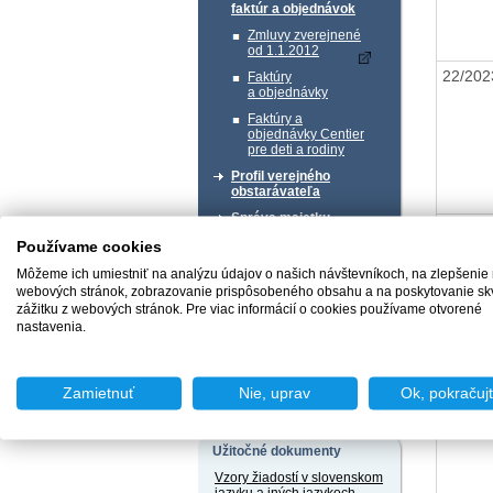
faktúr a objednávok
Zmluvy zverejnené
od 1.1.2012
22/20
Faktúry
a objednávky
Faktúry a
objednávky Centier
pre deti a rodiny
Profil verejného
obstarávateľa
Správa majetku
21/20
Používame cookies
Chcem podať podnet
Môžeme ich umiestniť na analýzu údajov o našich návštevníkoch, na zlepšenie
webových stránok, zobrazovanie prispôsobeného obsahu a na poskytovanie sk
zážitku z webových stránok. Pre viac informácií o cookies používame otvorené
nastavenia.
Chcem sa poradiť
Zamietnuť
Nie, uprav
Ok, pokračuj
20/20
Užitočné dokumenty
Vzory žiadostí v slovenskom