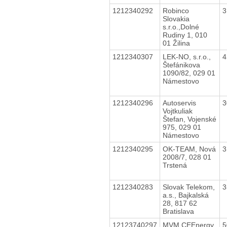
1212340292
Robinco
3
Slovakia
s.r.o.,Dolné
Rudiny 1, 010
01 Žilina
1212340307
LEK-NO, s.r.o.,
4
Štefánikova
1090/82, 029 01
Námestovo
1212340296
Autoservis
3
Vojtkuliak
Štefan, Vojenské
975, 029 01
Námestovo
1212340295
OK-TEAM, Nová
3
2008/7, 028 01
Trstená
1212340283
Slovak Telekom,
3
a.s., Bajkalská
28, 817 62
Bratislava
12123740297
MVM CEEnergy
5