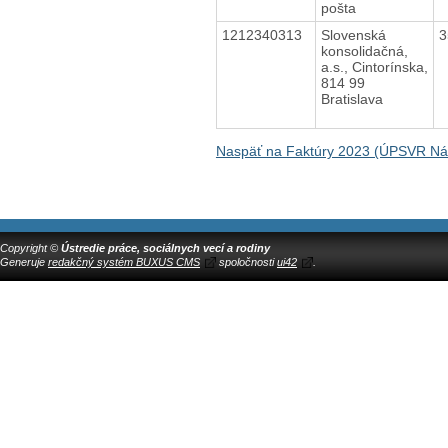
pošta
1212340313
Slovenská
3
konsolidačná,
a.s., Cintorínska,
814 99
Bratislava
Naspäť na Faktúry 2023 (ÚPSVR N
Copyright ©
Ústredie práce, sociálnych vecí a rodiny
Generuje
redakčný systém BUXUS CMS
spoločnosti
ui42
.