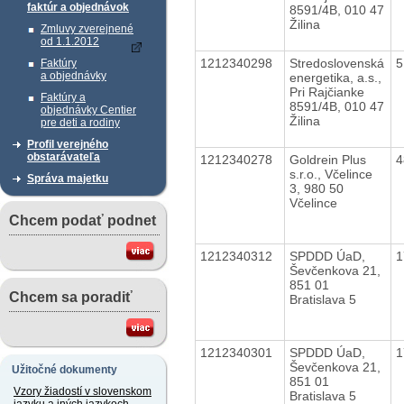
faktúr a objednávok
8591/4B, 010 47
Žilina
Zmluvy zverejnené
od 1.1.2012
1212340298
Stredoslovenská
5
Faktúry
a objednávky
energetika, a.s.,
Pri Rajčianke
Faktúry a
8591/4B, 010 47
objednávky Centier
Žilina
pre deti a rodiny
Profil verejného
obstarávateľa
1212340278
Goldrein Plus
4
s.r.o., Včelince
Správa majetku
3, 980 50
Včelince
Chcem podať podnet
1212340312
SPDDD ÚaD,
1
Ševčenkova 21,
851 01
Chcem sa poradiť
Bratislava 5
1212340301
SPDDD ÚaD,
1
Ševčenkova 21,
Užitočné dokumenty
851 01
Vzory žiadostí v slovenskom
Bratislava 5