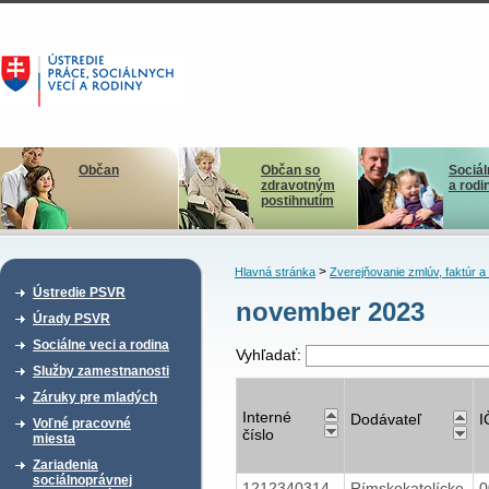
Občan
Občan so
Sociál
zdravotným
a rodi
postihnutím
>
Hlavná stránka
Zverejňovanie zmlúv, faktúr 
Ústredie PSVR
november 2023
Úrady PSVR
Sociálne veci a rodina
Vyhľadať:
Služby zamestnanosti
Záruky pre mladých
Interné
Dodávateľ
I
Voľné pracovné
číslo
miesta
Zariadenia
sociálnoprávnej
1212340314
Rímskokatolícke
0