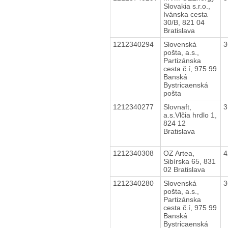
Slovakia s.r.o.,
Ivánska cesta
30/B, 821 04
Bratislava
1212340294
Slovenská
3
pošta, a.s.,
Partizánska
cesta č.í, 975 99
Banská
Bystricaenská
pošta
1212340277
Slovnaft,
3
a.s.Vlčia hrdlo 1,
824 12
Bratislava
1212340308
OZ Artea,
4
Sibírska 65, 831
02 Bratislava
1212340280
Slovenská
3
pošta, a.s.,
Partizánska
cesta č.í, 975 99
Banská
Bystricaenská