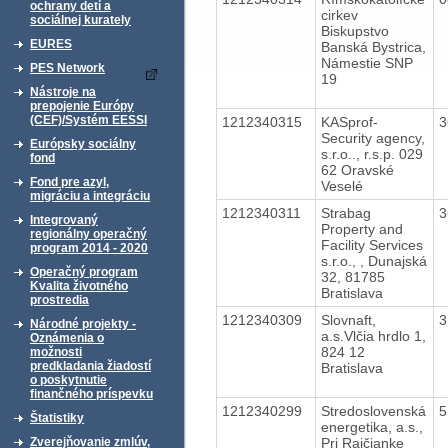
ochrany detí a
cirkev
sociálnej kurately
Biskupstvo
EURES
Banská Bystrica,
Námestie SNP
PES Network
19
Nástroje na
prepojenie Európy
(CEF)/Systém EESSI
1212340315
KASprof-
3
Security agency,
Európsky sociálny
s.r.o.., r.s.p. 029
fond
62 Oravské
Fond pre azyl,
Veselé
migráciu a integráciu
1212340311
Strabag
3
Integrovaný
Property and
regionálny operačný
Facility Services
program 2014 - 2020
s.r.o., , Dunajská
Operačný program
32, 81785
Kvalita životného
Bratislava
prostredia
1212340309
Slovnaft,
3
Národné projekty -
a.s.Vlčia hrdlo 1,
Oznámenia o
824 12
možnosti
predkladania žiadostí
Bratislava
o poskytnutie
finančného príspevku
1212340299
Stredoslovenská
5
Štatistiky
energetika, a.s.,
Pri Rajčianke
Zverejňovanie zmlúv,