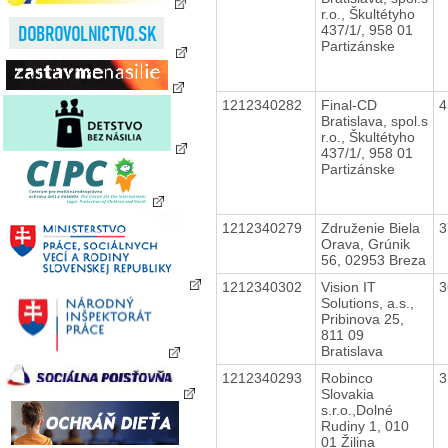
r.o., Škultétyho
437/1/, 958 01
Partizánske
1212340282
Final-CD
4
Bratislava, spol.s
r.o., Škultétyho
437/1/, 958 01
Partizánske
1212340279
Združenie Biela
3
Orava, Grúnik
56, 02953 Breza
1212340302
Vision IT
3
Solutions, a.s.,
Pribinova 25,
811 09
Bratislava
1212340293
Robinco
3
Slovakia
s.r.o.,Dolné
Rudiny 1, 010
01 Žilina