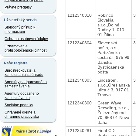
jazyku a iných jazykoch
Právne predpisy
1212340310
Robinco
3
Slovakia
Užívateľský servis
s.r.o.,Dolné
Slobodný prístup k
Rudiny 1, 010
informáciám
01 Žilina
Ochrana osobných údajov
1212340304
Slovenská
3
Oznamovanie
pošta, a.s.,
protispoločenskej činnosti
Partizánska
cesta č.í, 975 99
Banská
Naše registre
Bystricaenská
Sprostredkovatelia
pošta
zamestnania za úhradu
1212340303
Lindstrom,
3
Agentúry podporovaného
s.r.o.,Orešianska
zamestnávania
ulica č.3, 917 01
Agentúry dočasného
Trnava
zamestnávania
1212340300
Green Wave
4
Sociálne podniky
Recycling, s.r.o.,
Železničný rad
Chránené dielne a
chránené pracoviská
70, 968 01 Nová
Baňa
1212340281
Final-CD
4
Bratislava, spol.s