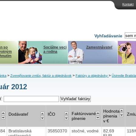
Kontakt
Vyhľadávanie
n so
Sociálne veci
Zamestnávateľ
votným
a rodina
ihnutím
>
>
>
ánka
Zverejňovanie zmlúv, faktúr a objednávok
Faktúry a objednávky
Ústredie Bratisl
uár 2012
ť:
Hodnota
Faktúrované
Dodávateľ
IČO
Zml
plnenia
plnenie
v €
684
Bratislavská
35850370
stočné, vodné
82,69
118
vodárenská
EUR