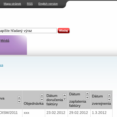
Mapa stránok
RSS
English version
Médiá
ava
Dátum
Dátum
Dátum
uva
doručenia
zaplatenia
Objednávka
zverejnenia
faktúry
faktúry
/OISM/2011
xxx
23.02.2012
29.02.2012
1.3.2012