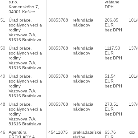
s.r.o.
vrátane
Komenského 7,
DPH
04001 Košice
651
Úrad práce,
30853788
refundácia
206,85
101
sociálynch vecí a
nákladov
EUR
rodiny
bez DPH
Vazovova 7/A,
81616 Bratislava
650
Úrad práce,
30853788
refundácia
1117,50
137
sociálynch vecí a
nákladov
EUR
rodiny
bez DPH
Vazovova 7/A,
81616 Bratislava
649
Úrad práce,
30853788
refundácia
51,54
101
sociálynch vecí a
nákladov
EUR
rodiny
bez DPH
Vazovova 7/A,
81616 Bratislava
648
Úrad práce,
30853788
refundácia
273,51
137
sociálynch vecí a
nákladov
EUR
rodiny
bez DPH
Vazovova 7/A,
81616 Bratislava
646
Agentúra
45411875
prekladateľské
63,76
xxx
PREKLADY A
služby
EUR