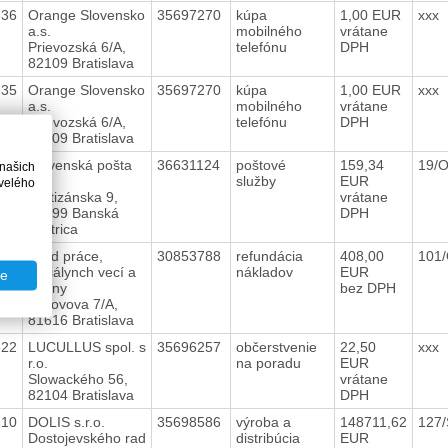
636
Orange Slovensko
35697270
kúpa
1,00 EUR
xxx
a.s.
mobilného
vrátane
Prievozská 6/A,
telefónu
DPH
82109 Bratislava
635
Orange Slovensko
35697270
kúpa
1,00 EUR
xxx
a.s.
mobilného
vrátane
Prievozská 6/A,
telefónu
DPH
82109 Bratislava
634
Slovenská pošta
36631124
poštové
159,34
19/
 našich
a.s.
služby
EUR
velého
Partizánska 9,
vrátane
97599 Banská
DPH
Bystrica
625
Úrad práce,
30853788
refundácia
408,00
101
sociálynch vecí a
nákladov
EUR
te
rodiny
bez DPH
Vazovova 7/A,
81616 Bratislava
622
LUCULLUS spol. s
35696257
občerstvenie
22,50
xxx
r.o.
na poradu
EUR
Slowackého 56,
vrátane
82104 Bratislava
DPH
610
DOLIS s.r.o.
35698586
výroba a
148711,62
127
Dostojevského rad
distribúcia
EUR