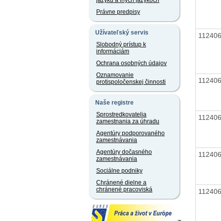
jazyku a iných jazykoch
Právne predpisy
Užívateľský servis
11240
Slobodný prístup k
informáciám
Ochrana osobných údajov
Oznamovanie
11240
protispoločenskej činnosti
Naše registre
Sprostredkovatelia
11240
zamestnania za úhradu
Agentúry podporovaného
zamestnávania
Agentúry dočasného
11240
zamestnávania
Sociálne podniky
Chránené dielne a
chránené pracoviská
11240