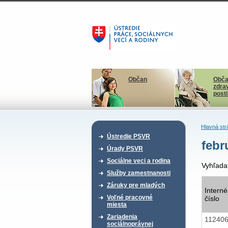
Občan
Obča
zdra
post
Hlavná str
Ústredie PSVR
febr
Úrady PSVR
Sociálne veci a rodina
Vyhľada
Služby zamestnanosti
Záruky pre mladých
Interné
Voľné pracovné
číslo
miesta
Zariadenia
11240
sociálnoprávnej