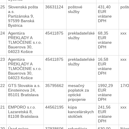
425
Slovenská pošta
36631124
poštové
431,40
pošt
a.s.
služby
EUR
Partizánska 9,
vrátane
97599 Banská
DPH
Bystrica
424
Agentúra
45411875
prekladateľské
68,35
xxx
PREKLADY A
služby
EUR
TLMOČENIE s.r.o.
vrátane
Bauerova 30,
DPH
04023 Košice
423
Agentúra
45411875
prekladateľské
16,58
xxx
PREKLADY A
služby
EUR
TLMOČENIE s.r.o.
vrátane
Bauerova 30,
DPH
04023 Košice
422
GTS Slovakia a.s.
35795662
mesačný
1992,29
17/
Einsteinova 24,
poplatok za
EUR
85101 Bratislava
optické
vrátane
pripojenie
DPH
421
EMPORO s.r.o.
44562195
kúpa
241,56
xxx
Lazaretská 8,
kancelárskych
EUR
81108 Bratislava
stoličiek
vrátane
DPH
420
Úrad práce,
37938606
refundácia
630,00
Náro