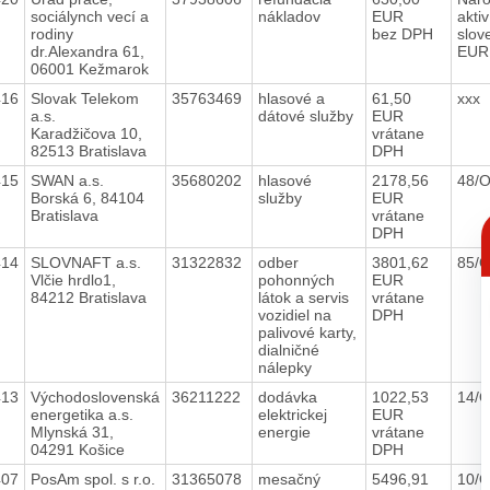
sociálynch vecí a
nákladov
EUR
aktiv
rodiny
bez DPH
slov
dr.Alexandra 61,
EU
06001 Kežmarok
416
Slovak Telekom
35763469
hlasové a
61,50
xxx
a.s.
dátové služby
EUR
Karadžičova 10,
vrátane
82513 Bratislava
DPH
415
SWAN a.s.
35680202
hlasové
2178,56
48/
Borská 6, 84104
služby
EUR
Bratislava
vrátane
C
DPH
p
414
SLOVNAFT a.s.
31322832
odber
3801,62
85/
Vlčie hrdlo1,
pohonných
EUR
84212 Bratislava
látok a servis
vrátane
vozidiel na
DPH
palivové karty,
dialničné
nálepky
413
Východoslovenská
36211222
dodávka
1022,53
14/
energetika a.s.
elektrickej
EUR
Mlynská 31,
energie
vrátane
04291 Košice
DPH
407
PosAm spol. s r.o.
31365078
mesačný
5496,91
10/