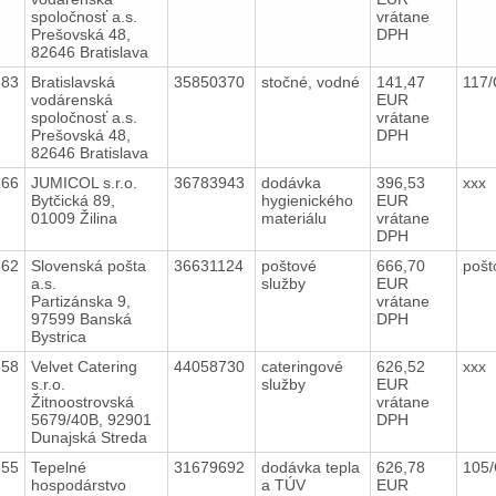
spoločnosť a.s.
vrátane
Prešovská 48,
DPH
82646 Bratislava
683
Bratislavská
35850370
stočné, vodné
141,47
117
vodárenská
EUR
spoločnosť a.s.
vrátane
Prešovská 48,
DPH
82646 Bratislava
666
JUMICOL s.r.o.
36783943
dodávka
396,53
xxx
Bytčická 89,
hygienického
EUR
01009 Žilina
materiálu
vrátane
DPH
662
Slovenská pošta
36631124
poštové
666,70
pošt
a.s.
služby
EUR
Partizánska 9,
vrátane
97599 Banská
DPH
Bystrica
658
Velvet Catering
44058730
cateringové
626,52
xxx
s.r.o.
služby
EUR
Žitnoostrovská
vrátane
5679/40B, 92901
DPH
Dunajská Streda
655
Tepelné
31679692
dodávka tepla
626,78
105
hospodárstvo
a TÚV
EUR