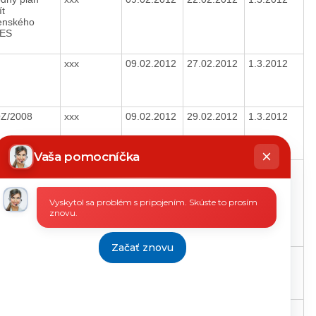
ít
enského
RES
xxx
09.02.2012
27.02.2012
1.3.2012
OZ/2008
xxx
09.02.2012
29.02.2012
1.3.2012
hatbot
íše
Vaša pomocníčka
OZ/2004
xxx
09.02.2012
16.02.2012
1.3.2012
Vyskytol sa problém s pripojením. Skúste to prosím
znovu.
Začať znovu
OZ/2005
xxx
09.02.2012
16.02.2012
1.3.2012
OZ/2008
xxx
08.02.2012
27.02.2012
1.3.2012