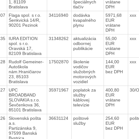
1, 81109
špeciálnych
vrátane
Bratislava
tlačív
DPH
607
Flaga spol. s r.o.
34116940
dodávka
5971,68
xxx
Šenkvická 14/R,
kvapalného
EUR
90201 Pezinok
plynu
vrátane
DPH
435
IURA EDITION
31348262
aktualizácia
55,00
xxx
spol. s r.o.
odbornej
EUR
Oravská 17,
publikácie
vrátane
82109 Bratislava
DPH
428
Rudolf Gemeiner-
17502870
školenie
144,00
xxx
Autoškola
vodičov
EUR
nám.Hraničiarov
služobných
bez DPH
23, 85103
motorových
Bratislava
vozidiel
427
UPC
35971967
poplatok za
400,80
30/
BROADBAND
služby
EUR
SLOVAKIA s.r.o.
káblovej
vrátane
Ševčenkova 36,
televízie
DPH
85101 Bratislava
426
Slovenská pošta
36631124
poštové
254,60
pošt
a.s.
služby
EUR
Partizánska 9,
bez DPH
97599 Banská
Bystrica