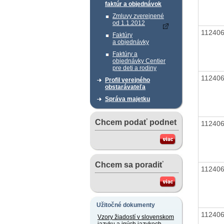
faktúr a objednávok
Zmluvy zverejnené
od 1.1.2012
11240
Faktúry
a objednávky
Faktúry a
objednávky Centier
pre deti a rodiny
11240
Profil verejného
obstarávateľa
Správa majetku
Chcem podať podnet
11240
Chcem sa poradiť
11240
Užitočné dokumenty
11240
Vzory žiadostí v slovenskom