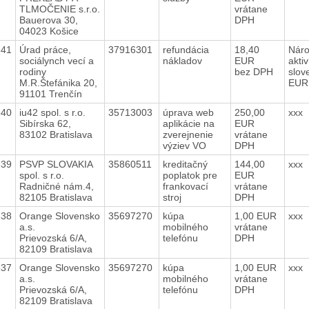
TLMOČENIE s.r.o.
vrátane
Bauerova 30,
DPH
04023 Košice
641
Úrad práce,
37916301
refundácia
18,40
Náro
sociálynch vecí a
nákladov
EUR
aktiv
rodiny
bez DPH
slov
M.R.Štefánika 20,
EU
91101 Trenčín
640
iu42 spol. s r.o.
35713003
úprava web
250,00
xxx
Sibírska 62,
aplikácie na
EUR
83102 Bratislava
zverejnenie
vrátane
výziev VO
DPH
639
PSVP SLOVAKIA
35860511
kreditačný
144,00
xxx
spol. s r.o.
poplatok pre
EUR
Radničné nám.4,
frankovací
vrátane
82105 Bratislava
stroj
DPH
638
Orange Slovensko
35697270
kúpa
1,00 EUR
xxx
a.s.
mobilného
vrátane
Prievozská 6/A,
telefónu
DPH
82109 Bratislava
637
Orange Slovensko
35697270
kúpa
1,00 EUR
xxx
a.s.
mobilného
vrátane
Prievozská 6/A,
telefónu
DPH
82109 Bratislava