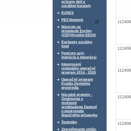
ochrany detí a
sociálnej kurately
EURES
PES Network
11240
Nástroje na
prepojenie Európy
(CEF)/Systém EESSI
Európsky sociálny
fond
11240
Fond pre azyl,
migráciu a integráciu
Integrovaný
regionálny operačný
11240
program 2014 - 2020
Operačný program
Kvalita životného
prostredia
Národné projekty -
11240
Oznámenia o
možnosti
predkladania žiadostí
o poskytnutie
finančného príspevku
Štatistiky
11240
Zverejňovanie zmlúv,