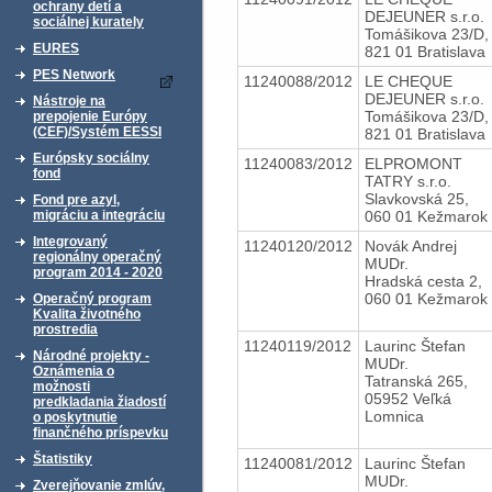
ochrany detí a
DEJEUNER s.r.o.
sociálnej kurately
Tomášikova 23/D,
EURES
821 01 Bratislava
PES Network
11240088/2012
LE CHEQUE
DEJEUNER s.r.o.
Nástroje na
Tomášikova 23/D,
prepojenie Európy
(CEF)/Systém EESSI
821 01 Bratislava
Európsky sociálny
11240083/2012
ELPROMONT
fond
TATRY s.r.o.
Slavkovská 25,
Fond pre azyl,
060 01 Kežmarok
migráciu a integráciu
Integrovaný
11240120/2012
Novák Andrej
regionálny operačný
MUDr.
program 2014 - 2020
Hradská cesta 2,
060 01 Kežmarok
Operačný program
Kvalita životného
prostredia
11240119/2012
Laurinc Štefan
Národné projekty -
MUDr.
Oznámenia o
Tatranská 265,
možnosti
05952 Veľká
predkladania žiadostí
Lomnica
o poskytnutie
finančného príspevku
Štatistiky
11240081/2012
Laurinc Štefan
MUDr.
Zverejňovanie zmlúv,