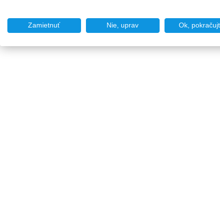
Zamietnuť
Nie, uprav
Ok, pokračuj