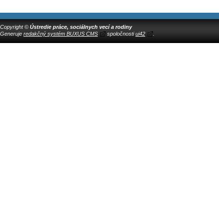
Copyright ©
Ústredie práce, sociálnych vecí a rodiny
Generuje
redakčný systém BUXUS CMS
spoločnosti
ui42
.