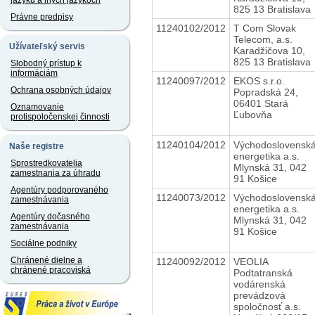
jazyku a iných jazykoch
825 13 Bratislava
Právne predpisy
11240102/2012
T Com Slovak
Telecom, a.s.
Užívateľský servis
Karadžičova 10,
825 13 Bratislava
Slobodný prístup k
informáciám
11240097/2012
EKOS s.r.o.
Ochrana osobných údajov
Popradská 24,
06401 Stará
Oznamovanie
Ľubovňa
protispoločenskej činnosti
11240104/2012
Východoslovensk
Naše registre
energetika a.s.
Sprostredkovatelia
Mlynská 31, 042
zamestnania za úhradu
91 Košice
Agentúry podporovaného
11240073/2012
Východoslovensk
zamestnávania
energetika a.s.
Agentúry dočasného
Mlynská 31, 042
zamestnávania
91 Košice
Sociálne podniky
Chránené dielne a
11240092/2012
VEOLIA
chránené pracoviská
Podtatranská
vodárenská
prevádzová
spoločnosť a.s.