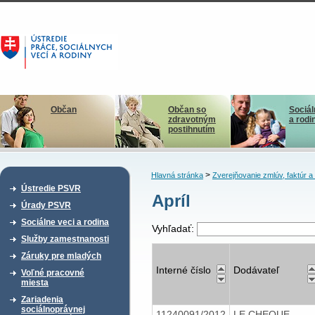
Občan
Občan so
Sociál
zdravotným
a rodi
postihnutím
>
Hlavná stránka
Zverejňovanie zmlúv, faktúr 
Ústredie PSVR
Apríl
Úrady PSVR
Sociálne veci a rodina
Vyhľadať:
Služby zamestnanosti
Záruky pre mladých
Interné číslo
Dodávateľ
Voľné pracovné
miesta
Zariadenia
sociálnoprávnej
11240091/2012
LE CHEQUE