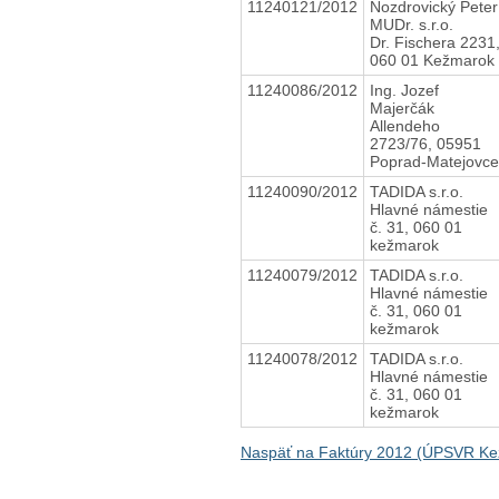
11240121/2012
Nozdrovický Peter
MUDr. s.r.o.
Dr. Fischera 2231
060 01 Kežmarok
11240086/2012
Ing. Jozef
Majerčák
Allendeho
2723/76, 05951
Poprad-Matejovce
11240090/2012
TADIDA s.r.o.
Hlavné námestie
č. 31, 060 01
kežmarok
11240079/2012
TADIDA s.r.o.
Hlavné námestie
č. 31, 060 01
kežmarok
11240078/2012
TADIDA s.r.o.
Hlavné námestie
č. 31, 060 01
kežmarok
Naspäť na Faktúry 2012 (ÚPSVR K