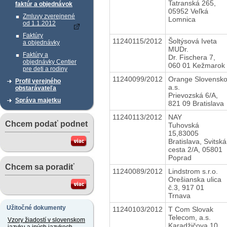
Tatranská 265,
faktúr a objednávok
05952 Veľká
Zmluvy zverejnené
Lomnica
od 1.1.2012
Faktúry
11240115/2012
Šoltýsová Iveta
a objednávky
MUDr.
Faktúry a
Dr. Fischera 7,
objednávky Centier
060 01 Kežmarok
pre deti a rodiny
11240099/2012
Orange Slovensk
Profil verejného
a.s.
obstarávateľa
Prievozská 6/A,
Správa majetku
821 09 Bratislava
11240113/2012
NAY
Chcem podať podnet
Tuhovská
15,83005
Bratislava, Svitská
cesta 2/A, 05801
Poprad
Chcem sa poradiť
11240089/2012
Lindstrom s.r.o.
Orešianska ulica
č.3, 917 01
Trnava
Užitočné dokumenty
11240103/2012
T Com Slovak
Telecom, a.s.
Vzory žiadostí v slovenskom
Karadžičova 10,