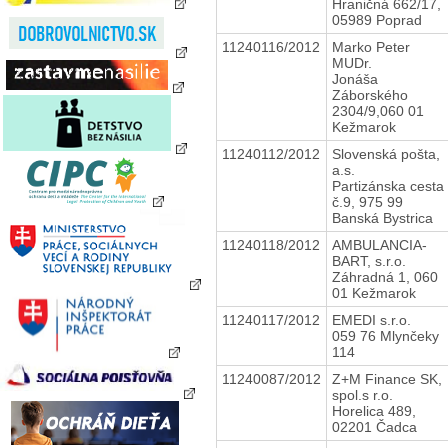
Hraničná 662/17,
05989 Poprad
11240116/2012
Marko Peter
MUDr.
Jonáša
Záborského
2304/9,060 01
Kežmarok
11240112/2012
Slovenská pošta,
a.s.
Partizánska cesta
č.9, 975 99
Banská Bystrica
11240118/2012
AMBULANCIA-
BART, s.r.o.
Záhradná 1, 060
01 Kežmarok
11240117/2012
EMEDI s.r.o.
059 76 Mlynčeky
114
11240087/2012
Z+M Finance SK,
spol.s r.o.
Horelica 489,
02201 Čadca