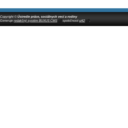
Copyright ©
Ústredie práce, sociálnych vecí a rodiny
Generuje
redakčný systém BUXUS CMS
spoločnosti
ui42
.