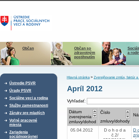
Občan
Občan so
Sociál
zdravotným
a rodi
postihnutím
>
Hlavná stránka
Zverejňovanie zmlúv, faktúr 
Ústredie PSVR
Apríl 2012
Úrady PSVR
Sociálne veci a rodina
Vyhľadať:
Služby zamestnanosti
Dátum
Číslo
Záruky pre mladých
Ná
zverejnenia
Voľné pracovné
zmluvy/dohody
zmluvy/dohod
miesta
05.04.2012
D o h o d a
D 
Zariadenia
č.2/
zr
sociálnoprávnej