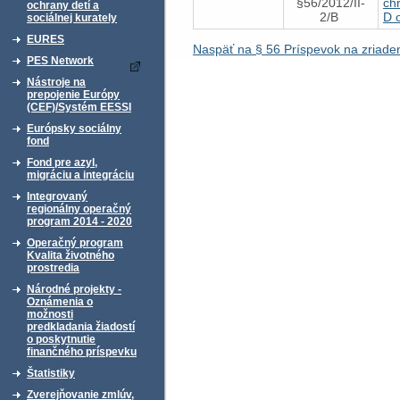
§56/2012/II-
ch
ochrany detí a
2/B
D o
sociálnej kurately
EURES
Naspäť na § 56 Príspevok na zriade
PES Network
Nástroje na
prepojenie Európy
(CEF)/Systém EESSI
Európsky sociálny
fond
Fond pre azyl,
migráciu a integráciu
Integrovaný
regionálny operačný
program 2014 - 2020
Operačný program
Kvalita životného
prostredia
Národné projekty -
Oznámenia o
možnosti
predkladania žiadostí
o poskytnutie
finančného príspevku
Štatistiky
Zverejňovanie zmlúv,