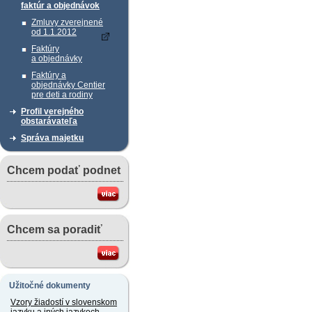
faktúr a objednávok
Zmluvy zverejnené
od 1.1.2012
Faktúry
a objednávky
Faktúry a
objednávky Centier
pre deti a rodiny
Profil verejného
obstarávateľa
Správa majetku
Chcem podať podnet
Chcem sa poradiť
Užitočné dokumenty
Vzory žiadostí v slovenskom