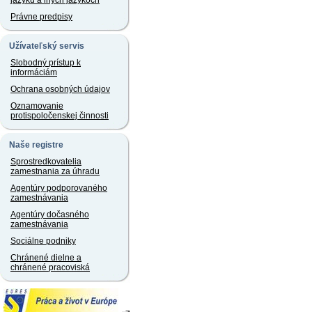
jazyku a iných jazykoch
Právne predpisy
Užívateľský servis
Slobodný prístup k
informáciám
Ochrana osobných údajov
Oznamovanie
protispoločenskej činnosti
Naše registre
Sprostredkovatelia
zamestnania za úhradu
Agentúry podporovaného
zamestnávania
Agentúry dočasného
zamestnávania
Sociálne podniky
Chránené dielne a
chránené pracoviská