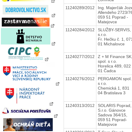
11240289/2012
Ing. Majerčák Joz
Allendeho 2723/7
059 51 Poprad -
Matejovce
11240284/2012
SLUŽBY-SERVIS,
s.r.o.
Fr. Hečku č. 1, 07
01 Michalovce
11240277/2012
Z + M Finance SK
spol. s r.o.
Horelica 489, 022
01 Čadca
11240276/2012
PERGAMON spol.
s r.o.
Chemická 1, 831
04 Bratislava 3
11240313/2012
SOLARIS Poprad,
S.r.o. Gánovce
Sadova 364/15,
059 51 Poprad-
Matejovce