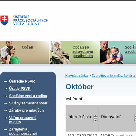
Občan
Občan so
Sociál
zdravotným
a rodi
postihnutím
>
Hlavná stránka
Zverejňovanie zmlúv, faktúr 
Ústredie PSVR
Október
Úrady PSVR
Sociálne veci a rodina
Vyhľadať:
Služby zamestnanosti
Záruky pre mladých
Interné číslo
Dodávateľ
Voľné pracovné
miesta
Zariadenia
sociálnoprávnej
11240308/2012
MOBO, spol s r.o.