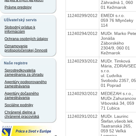
jazyku a iných jazykoch
Záhradná 1, 060
01 Kežmarok
Právne predpisy
11240299/2012
EMEDI s.r.o.
059 76 Mlynčeky
Užívateľský servis
114
Slobodný prístup k
informáciám
11240294/2012
MUDr. Marko Pete
Jonáša
Ochrana osobných údajov
Záborského
Oznamovanie
2304/9, 060 01
protispoločenskej činnosti
Kežmarok
11240293/2012
MUDr. Timková
Naše registre
Mária, ZDRAVSED
s.r.o.
Sprostredkovatelia
zamestnania za úhradu
ul. Ľudvíka
Svobodu 2357, 0
Agentúry podporovaného
01 Poprad
zamestnávania
11240292/2012
MEDEZAH s.r.o.,
Agentúry dočasného
zamestnávania
MUDr.Zahuranco
Vrbovská 34, 059
Sociálne podniky
71 Ľubica
Chránené dielne a
11240291/2012
MUDr. Laurinc
chránené pracoviská
Štefan,všeob.lek.
Taatranská 265,
059 52 Veľká
Lomnica