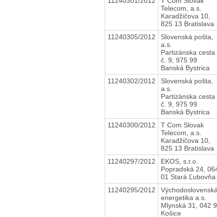
11240301/2012
T Com Slovak
Telecom, a.s.
Karadžičova 10,
825 13 Bratislava
11240305/2012
Slovenská pošta,
a.s.
Partizánska cesta
č. 9, 975 99
Banská Bystrica
11240302/2012
Slovenská pošta,
a.s.
Partizánska cesta
č. 9, 975 99
Banská Bystrica
11240300/2012
T Com Slovak
Telecom, a.s.
Karadžičova 10,
825 13 Bratislava
11240297/2012
EKOS, s.r.o.
Popradská 24, 06
01 Stará Ľubovňa
11240295/2012
Východoslovensk
energetika a.s.
Mlynská 31, 042 
Košice