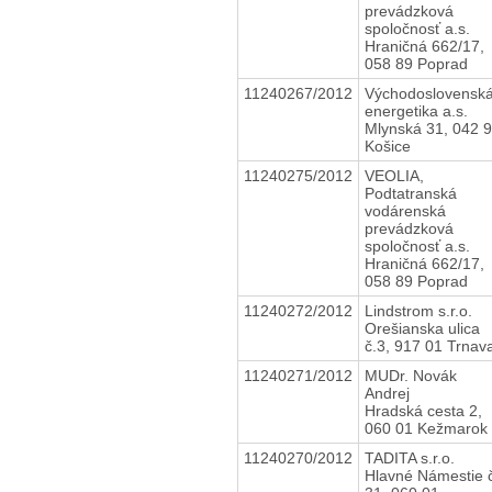
prevádzková
spoločnosť a.s.
Hraničná 662/17,
058 89 Poprad
11240267/2012
Východoslovensk
energetika a.s.
Mlynská 31, 042 
Košice
11240275/2012
VEOLIA,
Podtatranská
vodárenská
prevádzková
spoločnosť a.s.
Hraničná 662/17,
058 89 Poprad
11240272/2012
Lindstrom s.r.o.
Orešianska ulica
č.3, 917 01 Trnav
11240271/2012
MUDr. Novák
Andrej
Hradská cesta 2,
060 01 Kežmarok
11240270/2012
TADITA s.r.o.
Hlavné Námestie 