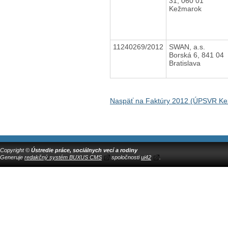
31, 060 01
Kežmarok
11240269/2012
SWAN, a.s.
Borská 6, 841 04
Bratislava
Naspäť na Faktúry 2012 (ÚPSVR K
Copyright ©
Ústredie práce, sociálnych vecí a rodiny
Generuje
redakčný systém BUXUS CMS
spoločnosti
ui42
.