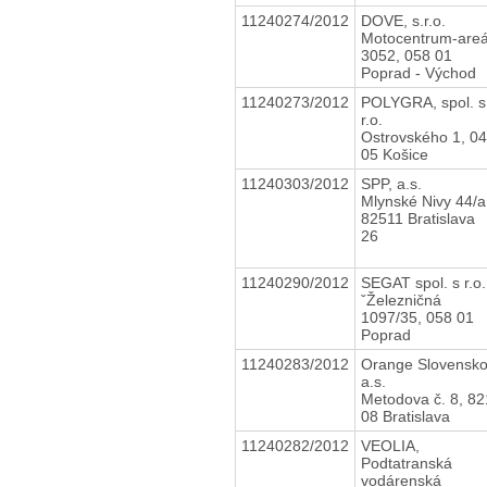
11240274/2012
DOVE, s.r.o.
Motocentrum-areá
3052, 058 01
Poprad - Východ
11240273/2012
POLYGRA, spol. s
r.o.
Ostrovského 1, 0
05 Košice
11240303/2012
SPP, a.s.
Mlynské Nivy 44/a
82511 Bratislava
26
11240290/2012
SEGAT spol. s r.o.
ˇŽelezničná
1097/35, 058 01
Poprad
11240283/2012
Orange Slovensk
a.s.
Metodova č. 8, 82
08 Bratislava
11240282/2012
VEOLIA,
Podtatranská
vodárenská