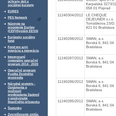
ochrany detí a
Karpatská 3273/1
sociálnej kurately
058 01 Poprad
EURES
11240304/2012
LE CHEQUE
PES Network
DEJEUNER s.r.o.
Tomášikova 23/D,
Nástroje na
821 01 Bratislava
prepojenie Európy
(CEF)/Systém EESSI
Európsky sociálny
11240288/2012
SWAN, a.s.
fond
Borská 6, 841 04
Bratislava
Fond pre azyl,
migráciu a integráciu
Integrovaný
11240287/2012
SWAN, a.s.
regionálny operačný
Borská 6, 841 04
program 2014 - 2020
Bratislava
Operačný program
Kvalita životného
prostredia
11240286/2012
SWAN, a.s.
Národné projekty -
Borská 6, 841 04
Oznámenia o
Bratislava
možnosti
predkladania žiadostí
o poskytnutie
11240285/2012
SWAN, a.s.
finančného príspevku
Borská 6, 841 04
Štatistiky
Bratislava
Zverejňovanie zmlúv,