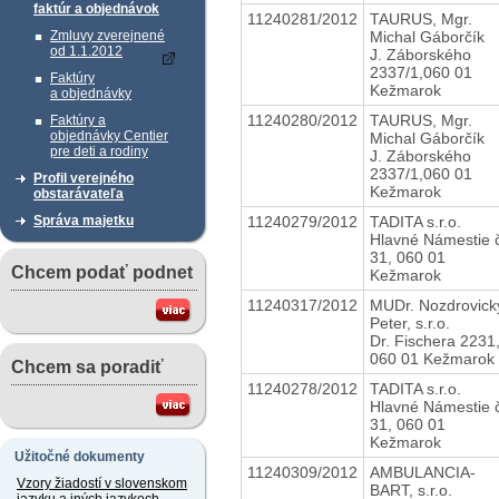
faktúr a objednávok
11240281/2012
TAURUS, Mgr.
Michal Gáborčík
Zmluvy zverejnené
od 1.1.2012
J. Záborského
2337/1,060 01
Faktúry
Kežmarok
a objednávky
11240280/2012
TAURUS, Mgr.
Faktúry a
objednávky Centier
Michal Gáborčík
pre deti a rodiny
J. Záborského
2337/1,060 01
Profil verejného
Kežmarok
obstarávateľa
11240279/2012
TADITA s.r.o.
Správa majetku
Hlavné Námestie 
31, 060 01
Chcem podať podnet
Kežmarok
11240317/2012
MUDr. Nozdrovick
Peter, s.r.o.
Dr. Fischera 2231
060 01 Kežmarok
Chcem sa poradiť
11240278/2012
TADITA s.r.o.
Hlavné Námestie 
31, 060 01
Kežmarok
Užitočné dokumenty
11240309/2012
AMBULANCIA-
Vzory žiadostí v slovenskom
BART, s.r.o.