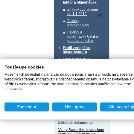
faktúr a objednávok
Zmluvy zverejnené
od 1.1.2012
Faktúry
a objednávky
Faktúry a
objednávky Centier
pre deti a rodiny
Profil verejného
obstarávateľa
Správa majetku
Používame cookies
Chcem podať podnet
Môžeme ich umiestniť na analýzu údajov o našich návštevníkoch, na zlepšenie
webových stránok, zobrazovanie prispôsobeného obsahu a na poskytovanie sk
zážitku z webových stránok. Pre viac informácií o cookies používame otvorené
nastavenia.
Chcem sa poradiť
Zamietnuť
Nie, uprav
Ok, pokračuj
Užitočné dokumenty
Vzory žiadostí v slovenskom