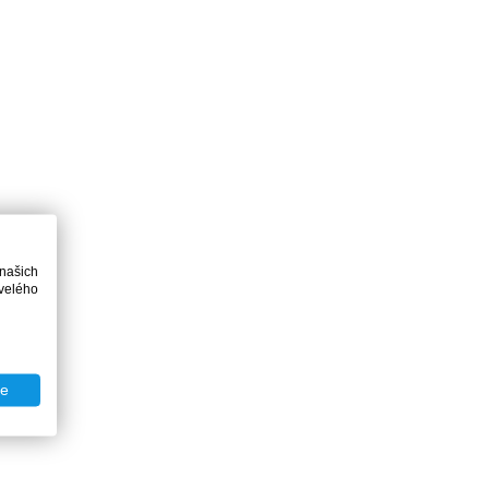
 našich
velého
te