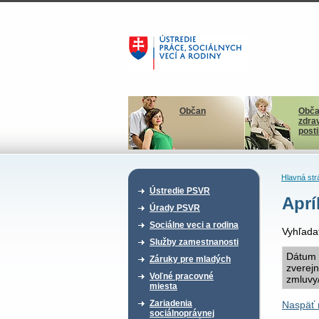
Občan
Obča
zdra
post
Hlavná str
Ústredie PSVR
Aprí
Úrady PSVR
Sociálne veci a rodina
Vyhľada
Služby zamestnanosti
Dátum
Záruky pre mladých
zverej
Voľné pracovné
zmluvy
miesta
Zariadenia
Naspäť 
sociálnoprávnej