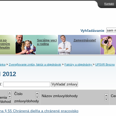
Kontakt
Vyhľadávanie
n so
Sociálne veci
Zamestnávateľ
votným
a rodina
ihnutím
>
>
>
ánka
Zverejňovanie zmlúv, faktúr a objednávok
Faktúry a objednávky
UPSVR Brezno
l 2012
ť:
Číslo
Názov zmluvy/dohody
Ce
nenia
zmluvy/dohody
/dohod
na § 55 Chránená dielňa a chránené pracovisko