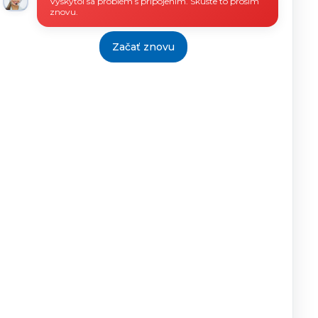
Vyskytol sa problém s pripojením. Skúste to prosím
znovu.
Začať znovu