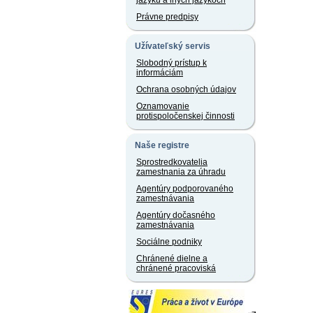
jazyku a iných jazykoch
Právne predpisy
Užívateľský servis
Slobodný prístup k
informáciám
Ochrana osobných údajov
Oznamovanie
protispoločenskej činnosti
Naše registre
Sprostredkovatelia
zamestnania za úhradu
Agentúry podporovaného
zamestnávania
Agentúry dočasného
zamestnávania
Sociálne podniky
Chránené dielne a
chránené pracoviská