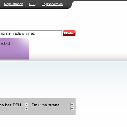
Mapa stránok
RSS
English version
Médiá
na bez DPH
Zmluvná strana