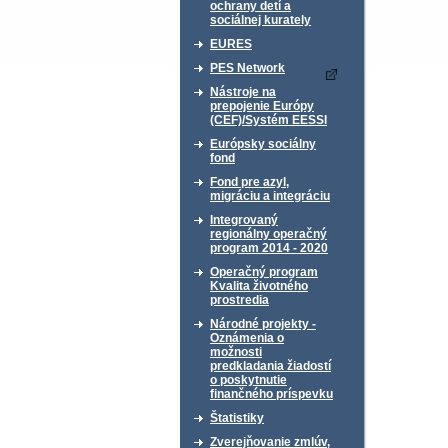
ochrany detí a
sociálnej kurately
EURES
PES Network
Nástroje na
prepojenie Európy
(CEF)/Systém EESSI
Európsky sociálny
fond
Fond pre azyl,
migráciu a integráciu
Integrovaný
regionálny operačný
program 2014 - 2020
Operačný program
Kvalita životného
prostredia
Národné projekty -
Oznámenia o
možnosti
predkladania žiadostí
o poskytnutie
finančného príspevku
Štatistiky
Zverejňovanie zmlúv,