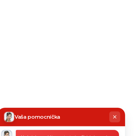
hatbot
íše
Vaša pomocníčka