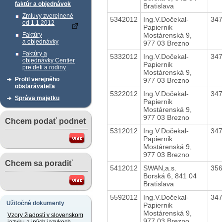
faktúr a objednávok
Bratislava
Zmluvy zverejnené
5342012
Ing.V.Dočekal-
34
od 1.1.2012
Papiernik
Mostárenská 9,
Faktúry
a objednávky
977 03 Brezno
Faktúry a
5332012
Ing.V.Dočekal-
34
objednávky Centier
Papiernik
pre deti a rodiny
Mostárenská 9,
Profil verejného
977 03 Brezno
obstarávateľa
5322012
Ing.V.Dočekal-
34
Správa majetku
Papiernik
Mostárenská 9,
977 03 Brezno
Chcem podať podnet
5312012
Ing.V.Dočekal-
34
Papiernik
Mostárenská 9,
977 03 Brezno
Chcem sa poradiť
5412012
SWAN,a.s.
35
Borská 6, 841 04
Bratislava
5592012
Ing.V.Dočekal-
34
Užitočné dokumenty
Papiernik
Mostárenská 9,
Vzory žiadostí v slovenskom
977 03 Brezno