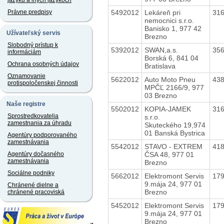
jazyku a iných jazykoch
5492012
Lekáreň pri
31
Právne predpisy
nemocnici s.r.o.
Banisko 1, 977 42
Užívateľský servis
Brezno
Slobodný prístup k
5392012
SWAN,a.s.
35
informáciám
Borská 6, 841 04
Ochrana osobných údajov
Bratislava
Oznamovanie
5622012
Auto Moto Pneu
43
protispoločenskej činnosti
MPČĽ 2166/9, 977
03 Brezno
Naše registre
5502012
KOPIA-JAMEK
31
Sprostredkovatelia
s.r.o.
zamestnania za úhradu
Skuteckého 19,974
01 Banská Bystrica
Agentúry podporovaného
zamestnávania
5542012
STAVO - EXTREM
41
ČSA 48, 977 01
Agentúry dočasného
zamestnávania
Brezno
Sociálne podniky
5662012
Elektromont Servis
17
9.mája 24, 977 01
Chránené dielne a
Brezno
chránené pracoviská
5452012
Elektromont Servis
17
9.mája 24, 977 01
Brezno