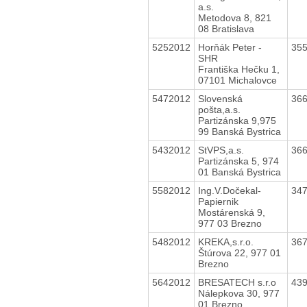
a.s.
Metodova 8, 821
08 Bratislava
5252012
Horňák Peter -
35
SHR
Františka Hečku 1,
07101 Michalovce
5472012
Slovenská
36
pošta,a.s.
Partizánska 9,975
99 Banská Bystrica
5432012
StVPS,a.s.
36
Partizánska 5, 974
01 Banská Bystrica
5582012
Ing.V.Dočekal-
34
Papiernik
Mostárenská 9,
977 03 Brezno
5482012
KREKA,s.r.o.
36
Štúrova 22, 977 01
Brezno
5642012
BRESATECH s.r.o
43
Nálepkova 30, 977
01 Brezno