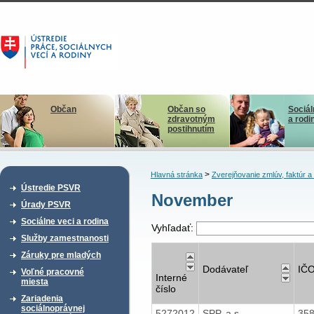
Občan
Občan so
Sociál
zdravotným
a rodi
postihnutím
>
Hlavná stránka
Zverejňovanie zmlúv, faktúr 
Ústredie PSVR
November
Úrady PSVR
Sociálne veci a rodina
Vyhľadať:
Služby zamestnanosti
Záruky pre mladých
Dodávateľ
IČ
Voľné pracovné
Interné
miesta
číslo
Zariadenia
sociálnoprávnej
5272012
SPP, a.s.
35