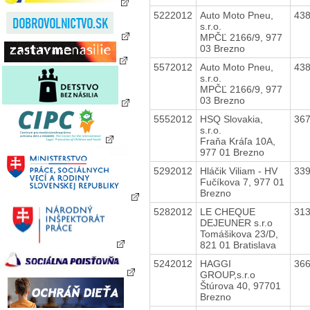
5222012
Auto Moto Pneu,
43
s.r.o.
MPČĽ 2166/9, 977
03 Brezno
5572012
Auto Moto Pneu,
43
s.r.o.
MPČĽ 2166/9, 977
03 Brezno
5552012
HSQ Slovakia,
36
s.r.o.
Fraňa Kráľa 10A,
977 01 Brezno
5292012
Hláčik Viliam - HV
33
Fučíkova 7, 977 01
Brezno
5282012
LE CHEQUE
31
DEJEUNER s.r.o
Tomášikova 23/D,
821 01 Bratislava
5242012
HAGGI
36
GROUP,s.r.o
Štúrova 40, 97701
Brezno