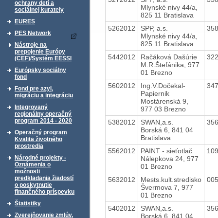
ochrany detí a
Mlynské nivy 44/a,
sociálnej kurately
825 11 Bratislava
EURES
5262012
SPP, a.s.
35
PES Network
Mlynské nivy 44/a,
825 11 Bratislava
Nástroje na
prepojenie Európy
5442012
Račáková Dašúrie
32
(CEF)/Systém EESSI
M.R.Štefánika, 977
Európsky sociálny
01 Brezno
fond
5602012
Ing.V.Dočekal-
34
Fond pre azyl,
Papiernik
migráciu a integráciu
Mostárenská 9,
Integrovaný
977 03 Brezno
regionálny operačný
program 2014 - 2020
5382012
SWAN,a.s.
35
Borská 6, 841 04
Operačný program
Bratislava
Kvalita životného
prostredia
5562012
PAINT - sieťotlač
10
Národné projekty -
Nálepkova 24, 977
Oznámenia o
01 Brezno
možnosti
predkladania žiadostí
5632012
Mests.kult.stredisko
00
o poskytnutie
Švermova 7, 977
finančného príspevku
01 Brezno
Štatistiky
5402012
SWAN,a.s.
35
Zverejňovanie zmlúv,
Borská 6, 841 04