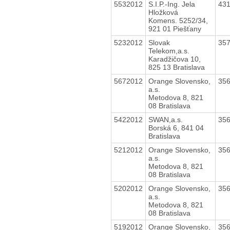
5532012
S.I.P.-Ing. Jela
43
Hložková
Komens. 5252/34,
921 01 Piešťany
5232012
Slovak
35
Telekom,a.s.
Karadžičova 10,
825 13 Bratislava
5672012
Orange Slovensko,
35
a.s.
Metodova 8, 821
08 Bratislava
5422012
SWAN,a.s.
35
Borská 6, 841 04
Bratislava
5212012
Orange Slovensko,
35
a.s.
Metodova 8, 821
08 Bratislava
5202012
Orange Slovensko,
35
a.s.
Metodova 8, 821
08 Bratislava
5192012
Orange Slovensko,
35