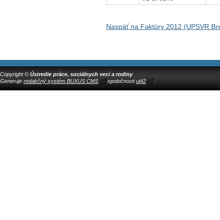
Naspäť na Faktúry 2012 (UPSVR Br
Copyright ©
Ústredie práce, sociálnych vecí a rodiny
Generuje
redakčný systém BUXUS CMS
spoločnosti
ui42
.