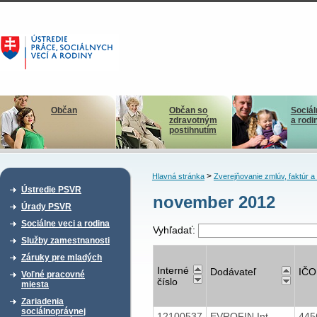
Občan
Občan so
Sociál
zdravotným
a rodi
postihnutím
>
Hlavná stránka
Zverejňovanie zmlúv, faktúr 
Ústredie PSVR
november 2012
Úrady PSVR
Sociálne veci a rodina
Vyhľadať:
Služby zamestnanosti
Záruky pre mladých
Interné
Dodávateľ
IČO
Voľné pracovné
číslo
miesta
Zariadenia
sociálnoprávnej
12100537
EVROFIN Int.
445