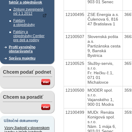
903 01 Senec
faktúr a objednávok
Zmluvy zverejnené
od 1.1.2012
12100495
ZSE Energia a.s.
366
Čulenova 6, 816
Faktúry
47 Bratislava 1
a objednávky
Faktúry a
objednávky Centier
12100507
Slovenská pošta
366
pre deti a rodiny
a.s.
Partizánska cesta
Profil verejného
9, Banská
obstarávateľa
Bystrica
Správa majetku
12100525
Služby-servis,
365
s.r.o.
Chcem podať podnet
Fr. Hečku č.1,
071 01
Michalovce
12100500
MODER spol.
359
s.r.o.
Chcem sa poradiť
Vajanského 1,
900 01 Modra
12100499
MUDr. Renáta
359
Konigová spol.
Užitočné dokumenty
s.r.o.
Nám. 1 mája 6,
Vzory žiadostí v slovenskom
903 01 Senec