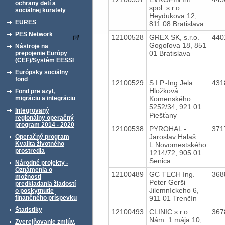
ochrany detí a
spol. s.r.o
sociálnej kurately
Heydukova 12,
EURES
811 08 Bratislava
PES Network
12100528
GREX SK, s.r.o.
440
Gogoľova 18, 851
Nástroje na
01 Bratislava
prepojenie Európy
(CEF)/Systém EESSI
Európsky sociálny
fond
12100529
S.I.P.-Ing Jela
431
Hložková
Fond pre azyl,
Komenského
migráciu a integráciu
5252/34, 921 01
Integrovaný
Piešťany
regionálny operačný
program 2014 - 2020
12100538
PYROHAL -
371
Jaroslav Halaš
Operačný program
Kvalita životného
L.Novomestského
prostredia
1214/72, 905 01
Senica
Národné projekty -
Oznámenia o
12100489
GC TECH Ing.
368
možnosti
Peter Gerši
predkladania žiadostí
Jilemníckeho 6,
o poskytnutie
911 01 Trenčín
finančného príspevku
Štatistiky
12100493
CLINIC s.r.o.
367
Nám. 1 mája 10,
Zverejňovanie zmlúv,