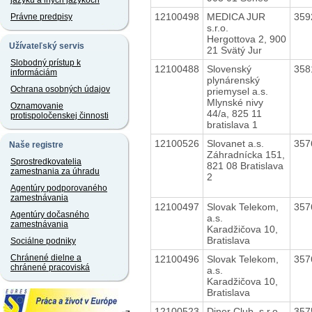
jazyku a iných jazykoch
12100498
MEDICA JUR
359
Právne predpisy
s.r.o.
Hergottova 2, 900
Užívateľský servis
21 Svätý Jur
Slobodný prístup k
12100488
Slovenský
358
informáciám
plynárenský
Ochrana osobných údajov
priemysel a.s.
Mlynské nivy
Oznamovanie
44/a, 825 11
protispoločenskej činnosti
bratislava 1
12100526
Slovanet a.s.
357
Naše registre
Záhradnícka 151,
Sprostredkovatelia
821 08 Bratislava
zamestnania za úhradu
2
Agentúry podporovaného
zamestnávania
12100497
Slovak Telekom,
357
Agentúry dočasného
a.s.
zamestnávania
Karadžičova 10,
Bratislava
Sociálne podniky
Chránené dielne a
12100496
Slovak Telekom,
357
chránené pracoviská
a.s.
Karadžičova 10,
Bratislava
12100523
Diner Club, s.r.o.
357