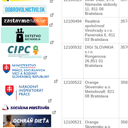
Námestie slobody
11, 811 06
Bratislava
12100494
Realitná
357
spoločnosť
Vinohrady s.r.o.
Panenská 6, 811
03 Bratislava
12100532
DIGI SLOVAKIA
357
s.r.o.
Rongenova
26,851 01
Bratislava
12100522
Orange
356
Slovensko a.s.
Metodova8, 821
08 Bratislava
12100521
Orange
356
Slovensko a.s.