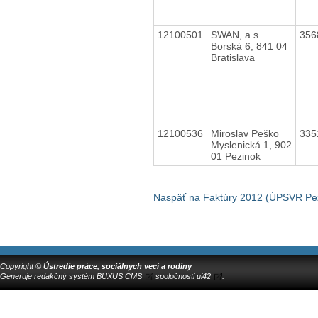
12100501
SWAN, a.s.
356
Borská 6, 841 04
Bratislava
12100536
Miroslav Peško
335
Myslenická 1, 902
01 Pezinok
Naspäť na Faktúry 2012 (ÚPSVR Pe
Copyright ©
Ústredie práce, sociálnych vecí a rodiny
Generuje
redakčný systém BUXUS CMS
spoločnosti
ui42
.