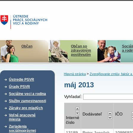
Občan
Občan so
Sociál
zdravotným
a rodi
postihnutím
>
Hlavná stránka
Zverejňovanie zmlúv, faktúr 
Ústredie PSVR
máj 2013
Úrady PSVR
Sociálne veci a rodina
Vyhľadať:
Služby zamestnanosti
Záruky pre mladých
Dodávateľ
IČO
Voľné pracovné
Interné
miesta
číslo
Zariadenia
sociálnoprávnej
13189
Peter Janeček
1099693