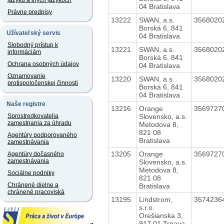
jazyku a iných jazykoch
04 Bratislava
Právne predpisy
13222
SWAN, a.s.
3568020
Borská 6, 841
Užívateľský servis
04 Bratislava
Slobodný prístup k
13221
SWAN, a.s.
3568020
informáciám
Borská 6, 841
Ochrana osobných údajov
04 Bratislava
Oznamovanie
13220
SWAN, a.s.
3568020
protispoločenskej činnosti
Borská 6, 841
04 Bratislava
Naše registre
13216
Orange
3569727
Slovensko, a.s.
Sprostredkovatelia
zamestnania za úhradu
Metodova 8,
821 08
Agentúry podporovaného
Bratislava
zamestnávania
13205
Orange
3569727
Agentúry dočasného
zamestnávania
Slovensko, a.s.
Metodova 8,
Sociálne podniky
821 08
Chránené dielne a
Bratislava
chránené pracoviská
13195
Lindstrom,
3574236
s.r.o.
Orešianska 3,
917 01 Trnava