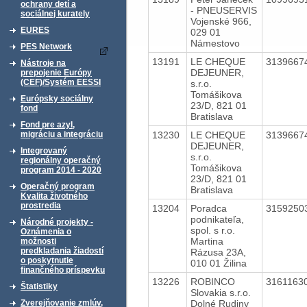
ochrany detí a
- PNEUSERVIS
sociálnej kurately
Vojenské 966,
EURES
029 01
Námestovo
PES Network
13191
LE CHEQUE
3139667
Nástroje na
DEJEUNER,
prepojenie Európy
(CEF)/Systém EESSI
s.r.o.
Tomášikova
Európsky sociálny
23/D, 821 01
fond
Bratislava
Fond pre azyl,
13230
LE CHEQUE
3139667
migráciu a integráciu
DEJEUNER,
Integrovaný
s.r.o.
regionálny operačný
Tomášikova
program 2014 - 2020
23/D, 821 01
Operačný program
Bratislava
Kvalita životného
prostredia
13204
Poradca
3159250
podnikateľa,
Národné projekty -
spol. s r.o.
Oznámenia o
Martina
možnosti
predkladania žiadostí
Rázusa 23A,
o poskytnutie
010 01 Žilina
finančného príspevku
13226
ROBINCO
3161163
Štatistiky
Slovakia s.r.o.
Dolné Rudiny
Zverejňovanie zmlúv,