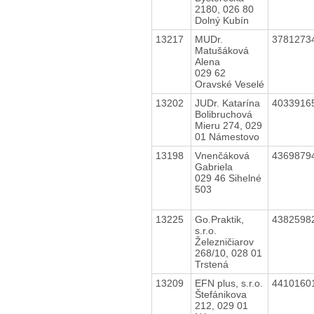
2180, 026 80
Dolný Kubín
13217
MUDr.
3781273
Matušáková
Alena
029 62
Oravské Veselé
13202
JUDr. Katarína
4033916
Bolibruchová
Mieru 274, 029
01 Námestovo
13198
Vnenčáková
4369879
Gabriela
029 46 Sihelné
503
13225
Go.Praktik,
4382598
s.r.o.
Železničiarov
268/10, 028 01
Trstená
13209
EFN plus, s.r.o.
4410160
Štefánikova
212, 029 01