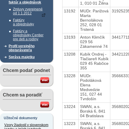
faktúr a objednávok
1, 010 01 Žilina
Zmluvy zverejnené
13192
MUDr. Parižová
3192523
od 1.1.2012
Marta
Bernolákova
Faktúry
a objednávky
252, 028 01
Trstená
Faktúry a
objednávky Centier
13193
Anton Klimčík
3441771
pre deti a rodiny
029 56
Zákamenné 74
Profil verejného
obstarávateľa
13208
Kubík Ondrej -
3442122
Správa majetku
Tlačiareň Kubík
029 45 Rabčice
355
Chcem podať podnet
13228
MUDr.
3566633
Podoláková
Elena
Medvedzie
151, 027 44
Chcem sa poradiť
Tvrdošín
13224
SWAN, a.s.
3568020
Borská 6, 841
04 Bratislava
Užitočné dokumenty
13223
SWAN, a.s.
3568020
Vzory žiadostí v slovenskom
Borská 6, 841