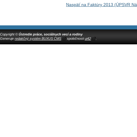
Naspäť na Faktúry 2013 (ÚPSVR N
Copyright ©
Ústredie práce, sociálnych vecí a rodiny
Generuje
redakčný systém BUXUS CMS
spoločnosti
ui42
.