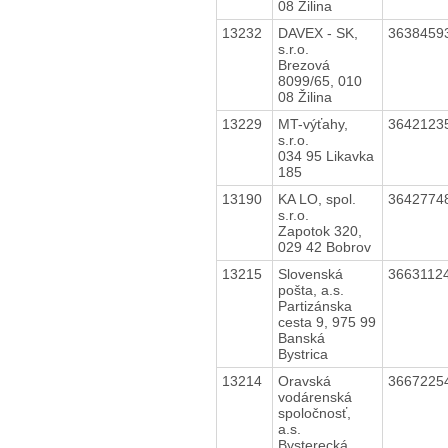
08 Žilina
13232
DAVEX - SK,
3638459
s.r.o.
Brezová
8099/65, 010
08 Žilina
13229
MT-výťahy,
3642123
s.r.o.
034 95 Likavka
185
13190
KA LO, spol.
3642774
s.r.o.
Zapotok 320,
029 42 Bobrov
13215
Slovenská
3663112
pošta, a.s.
Partizánska
cesta 9, 975 99
Banská
Bystrica
13214
Oravská
3667225
vodárenská
spoločnosť,
a.s.
Bysterecká