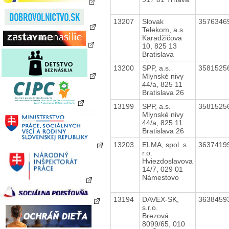
13207
Slovak
3576346
Telekom, a.s.
Karadžičova
10, 825 13
Bratislava
13200
SPP, a.s.
3581525
Mlynské nivy
44/a, 825 11
Bratislava 26
13199
SPP, a.s.
3581525
Mlynské nivy
44/a, 825 11
Bratislava 26
13203
ELMA, spol. s
3637419
r.o.
Hviezdoslavova
14/7, 029 01
Námestovo
13194
DAVEX-SK,
3638459
s.r.o.
Brezová
8099/65, 010