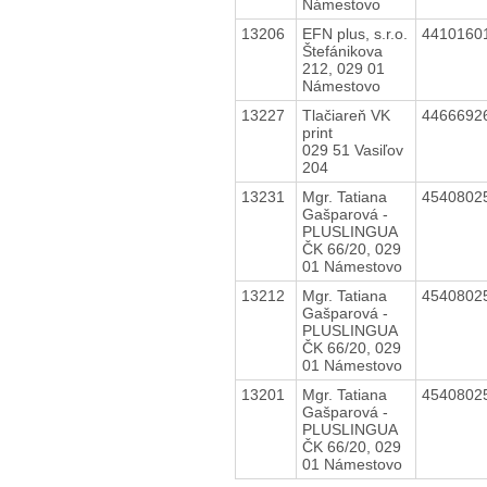
Námestovo
13206
EFN plus, s.r.o.
4410160
Štefánikova
212, 029 01
Námestovo
13227
Tlačiareň VK
4466692
print
029 51 Vasiľov
204
13231
Mgr. Tatiana
4540802
Gašparová -
PLUSLINGUA
ČK 66/20, 029
01 Námestovo
13212
Mgr. Tatiana
4540802
Gašparová -
PLUSLINGUA
ČK 66/20, 029
01 Námestovo
13201
Mgr. Tatiana
4540802
Gašparová -
PLUSLINGUA
ČK 66/20, 029
01 Námestovo