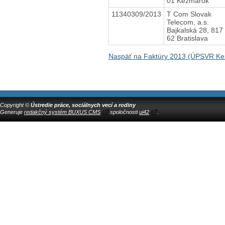
01 Kežmarok
11340309/2013
T Com Slovak
Telecom, a.s.
Bajkalská 28, 817
62 Bratislava
Naspäť na Faktúry 2013 (ÚPSVR K
Copyright ©
Ústredie práce, sociálnych vecí a rodiny
Generuje
redakčný systém BUXUS CMS
spoločnosti
ui42
.