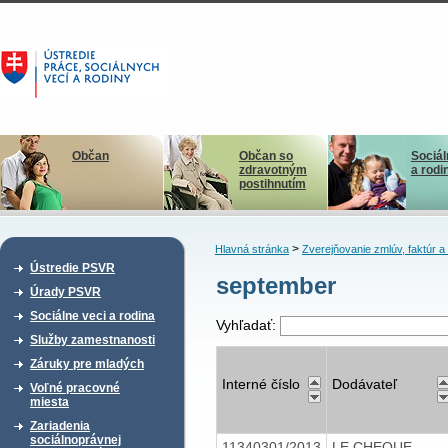
Občan
Občan so
Sociál
zdravotným
a rodi
postihnutím
>
Hlavná stránka
Zverejňovanie zmlúv, faktúr 
Ústredie PSVR
september
Úrady PSVR
Sociálne veci a rodina
Vyhľadať:
Služby zamestnanosti
Záruky pre mladých
Interné číslo
Dodávateľ
Voľné pracovné
miesta
Zariadenia
sociálnoprávnej
11340301/2013
LE CHEQUE