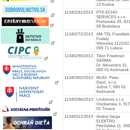
23 Košice
11340291/2013
PTK-ECHO
SERVICES s.r.o.
Prešovská 39, 82
08 Bratislava
11340272/2013
AM-TEL František
Fudaly
Vrbovská 1122/52
059 71 Ľubica
11340290/2013
Tibor Friedman
GERMA
Dr. Alexandra 31,
060 01 Kežmarok
11340302/2013
MUDr. Peter
Danč, s.r.o.
Južná 7, 060 01
Kežmarok
11340286/2013
Lindstrom s.r.o.
Orešianska 3, 917
01 Trnava
11340312/2013
Andrej Varga
ELEKTRO
Petržalská 11, 06