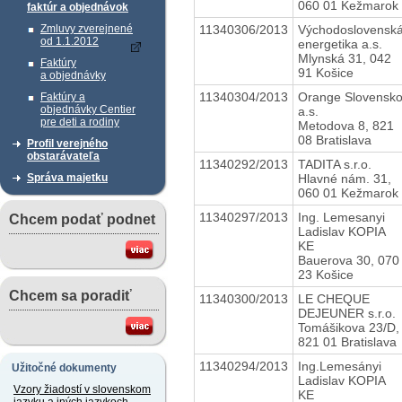
060 01 Kežmarok
faktúr a objednávok
11340306/2013
Východoslovensk
Zmluvy zverejnené
od 1.1.2012
energetika a.s.
Mlynská 31, 042
Faktúry
91 Košice
a objednávky
11340304/2013
Orange Slovensk
Faktúry a
objednávky Centier
a.s.
pre deti a rodiny
Metodova 8, 821
08 Bratislava
Profil verejného
obstarávateľa
11340292/2013
TADITA s.r.o.
Hlavné nám. 31,
Správa majetku
060 01 Kežmarok
11340297/2013
Ing. Lemesanyi
Chcem podať podnet
Ladislav KOPIA
KE
Bauerova 30, 070
23 Košice
Chcem sa poradiť
11340300/2013
LE CHEQUE
DEJEUNER s.r.o.
Tomášikova 23/D,
821 01 Bratislava
11340294/2013
Ing.Lemesányi
Užitočné dokumenty
Ladislav KOPIA
Vzory žiadostí v slovenskom
KE