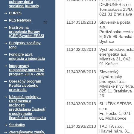
ochrany detí a
DEJEUNER s.r.o.
sociálnej kurately
Tomášikova 23/D,
EURES
821 01 Bratislava
PES Network
11340318/2013
Slovenská pošta,
a.s.
Nástroje na
Partizánska cesta
prepojenie Európy
(CEF)/Systém EESSI
9, 975 99 Banská
Bystrica
Európsky sociálny
fond
11340282/2013
Východoslovensk
energetika a.s.
Fond pre azyl,
Mlynská 31, 042
migráciu a integráciu
91 Košice
Integrovaný
regionálny operačný
11340308/2013
Slovenský
program 2014 - 2020
plynárenský
priemysel a.s.
Operačný program
Kvalita životného
Mlynské nivy 44/a
prostredia
825 11 Bratislava
26
Národné projekty -
Oznámenia o
11340303/2013
SLUŽBY-SERVIS
možnosti
s.r.o
predkladania žiadostí
Fr. Hečku 1, 071
o poskytnutie
01 Michalovce
finančného príspevku
Štatistiky
11340293/2013
TADITA s.r.o.
Hlavné nám. 31,
Zverejňovanie zmlúv,