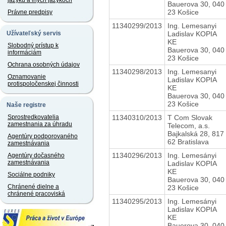
jazyku a iných jazykoch
Bauerova 30, 040
23 Košice
Právne predpisy
11340299/2013
Ing. Lemesanyi
Ladislav KOPIA
Užívateľský servis
KE
Slobodný prístup k
Bauerova 30, 040
informáciám
23 Košice
Ochrana osobných údajov
11340298/2013
Ing. Lemesanyi
Oznamovanie
Ladislav KOPIA
protispoločenskej činnosti
KE
Bauerova 30, 040
23 Košice
Naše registre
11340310/2013
T Com Slovak
Sprostredkovatelia
zamestnania za úhradu
Telecom, a.s.
Bajkalská 28, 817
Agentúry podporovaného
62 Bratislava
zamestnávania
11340296/2013
Ing. Lemesányi
Agentúry dočasného
zamestnávania
Ladislav KOPIA
KE
Sociálne podniky
Bauerova 30, 040
Chránené dielne a
23 Košice
chránené pracoviská
11340295/2013
Ing. Lemesányi
Ladislav KOPIA
KE
Bauerova 30, 040