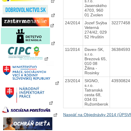
s.r.o.
Jasenského
4703, 960
01 Zvolen
24/2014
Jozef Svýba
3227745
Veterná
274/42, 029
52 Hruštín
11/2014
Davex-SK,
3638459
s.r.o.
Brezová 65,
010 08
Žilina -
Rosinky
23/2014
SIGNO,
4393082
s.r.o.
Tatranská
cesta 68,
034 01
Ružomberok
Naspäť na Objednávky 2014 (ÚPSV