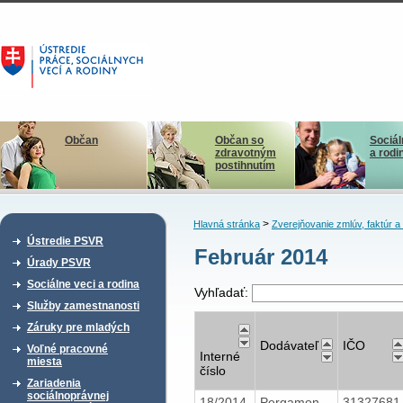
Občan
Občan so
Sociál
zdravotným
a rodi
postihnutím
>
Hlavná stránka
Zverejňovanie zmlúv, faktúr 
Ústredie PSVR
Február 2014
Úrady PSVR
Sociálne veci a rodina
Vyhľadať:
Služby zamestnanosti
Záruky pre mladých
Dodávateľ
IČO
Voľné pracovné
Interné
miesta
číslo
Zariadenia
sociálnoprávnej
18/2014
Pergamon
3132768