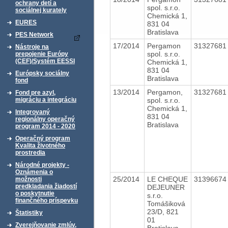
ochrany detí a
spol. s.r.o.
sociálnej kurately
Chemická 1,
EURES
831 04
Bratislava
PES Network
17/2014
Pergamon
3132768
Nástroje na
spol. s.r.o.
prepojenie Európy
(CEF)/Systém EESSI
Chemická 1,
831 04
Európsky sociálny
Bratislava
fond
13/2014
Pergamon,
3132768
Fond pre azyl,
spol. s.r.o.
migráciu a integráciu
Chemická 1,
Integrovaný
831 04
regionálny operačný
Bratislava
program 2014 - 2020
Operačný program
Kvalita životného
prostredia
Národné projekty -
Oznámenia o
25/2014
LE CHEQUE
3139667
možnosti
predkladania žiadostí
DEJEUNER
o poskytnutie
s.r.o.
finančného príspevku
Tomášiková
23/D, 821
Štatistiky
01
Zverejňovanie zmlúv,
Bratislava