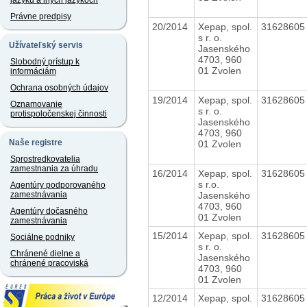
jazyku a iných jazykoch
Právne predpisy
20/2014
Xepap, spol.
3162860
s r. o.
Užívateľský servis
Jasenského
4703, 960
Slobodný prístup k
01 Zvolen
informáciám
Ochrana osobných údajov
19/2014
Xepap, spol.
3162860
Oznamovanie
s r. o.
protispoločenskej činnosti
Jasenského
4703, 960
Naše registre
01 Zvolen
Sprostredkovatelia
zamestnania za úhradu
16/2014
Xepap, spol.
3162860
s r.o.
Agentúry podporovaného
Jasenského
zamestnávania
4703, 960
Agentúry dočasného
01 Zvolen
zamestnávania
15/2014
Xepap, spol.
3162860
Sociálne podniky
s r. o.
Chránené dielne a
Jasenského
chránené pracoviská
4703, 960
01 Zvolen
12/2014
Xepap, spol.
3162860