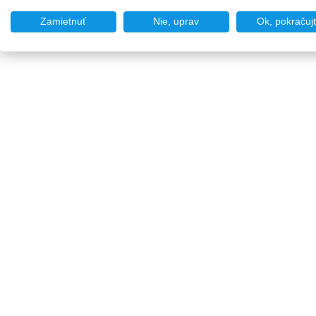
Zamietnuť
Nie, uprav
Ok, pokračuj