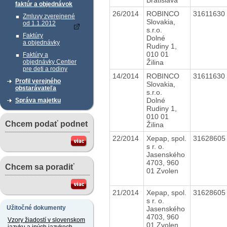
faktúr a objednávok
26/2014
ROBINCO
31611630
Zmluvy zverejnené
Slovakia,
od 1.1.2012
s.r.o.
Faktúry
Dolné
a objednávky
Rudiny 1,
010 01
Faktúry a
Žilina
objednávky Centier
pre deti a rodiny
14/2014
ROBINCO
31611630
Profil verejného
Slovakia,
obstarávateľa
s.r.o.
Dolné
Správa majetku
Rudiny 1,
010 01
Chcem podať podnet
Žilina
22/2014
Xepap, spol.
3162860
s r. o.
Jasenského
4703, 960
Chcem sa poradiť
01 Zvolen
21/2014
Xepap, spol.
3162860
s r. o.
Užitočné dokumenty
Jasenského
4703, 960
Vzory žiadostí v slovenskom
01 Zvolen