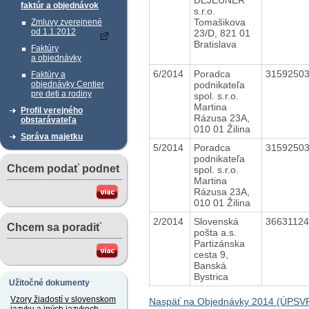
faktúr a objednávok
s.r.o.
Tomašikova
Zmluvy zverejnené
od 1.1.2012
23/D, 821 01
Bratislava
Faktúry
a objednávky
6/2014
Poradca
3159250
Faktúry a
podnikateľa
objednávky Centier
pre deti a rodiny
spol. s.r.o.
Martina
Profil verejného
Rázusa 23A,
obstarávateľa
010 01 Žilina
Správa majetku
5/2014
Poradca
3159250
podnikateľa
Chcem podať podnet
spol. s.r.o.
Martina
Rázusa 23A,
010 01 Žilina
2/2014
Slovenská
3663112
Chcem sa poradiť
pošta a.s.
Partizánska
cesta 9,
Banská
Bystrica
Užitočné dokumenty
Vzory žiadostí v slovenskom
Naspäť na Objednávky 2014 (ÚPSVR