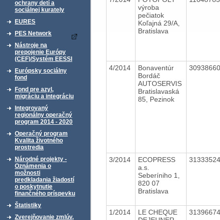
ochrany detí a
výroba
sociálnej kurately
pečiatok
EURES
Koľajná 29/A,
Bratislava
PES Network
Nástroje na
prepojenie Európy
(CEF)/Systém EESSI
4/2014
Bonaventúr
3093866
Európsky sociálny
Bordáč
fond
AUTOSERVIS
Fond pre azyl,
Bratislavaská
migráciu a integráciu
85, Pezinok
Integrovaný
regionálny operačný
program 2014 - 2020
Operačný program
Kvalita životného
prostredia
3/2014
ECOPRESS
3133352
Národné projekty -
Oznámenia o
a.s.
možnosti
Seberíniho 1,
predkladania žiadostí
820 07
o poskytnutie
Bratislava
finančného príspevku
Štatistiky
1/2014
LE CHEQUE
3139667
Zverejňovanie zmlúv,
DEJEUNER