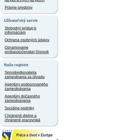
jazyku a iných jazykoch
Právne predpisy
Užívateľský servis
Slobodný prístup k
informáciám
Ochrana osobných údajov
Oznamovanie
protispoločenskej činnosti
Naše registre
Sprostredkovatelia
zamestnania za úhradu
Agentúry podporovaného
zamestnávania
Agentúry dočasného
zamestnávania
Sociálne podniky
Chránené dielne a
chránené pracoviská