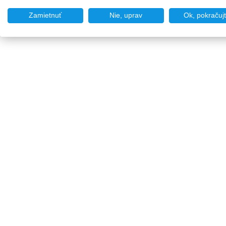
Zamietnuť
Nie, uprav
Ok, pokračuj