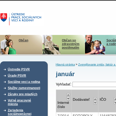
Občan
Občan so
Sociál
zdravotným
a rodi
postihnutím
>
Hlavná stránka
Zverejňovanie zmlúv, faktúr 
Ústredie PSVR
január
Úrady PSVR
Sociálne veci a rodina
Vyhľadať:
Služby zamestnanosti
Záruky pre mladých
Dodávateľ
IČO
Voľné pracovné
Interné
miesta
číslo
Zariadenia
sociálnoprávnej
7/2014
FOTOPOLY
1164878