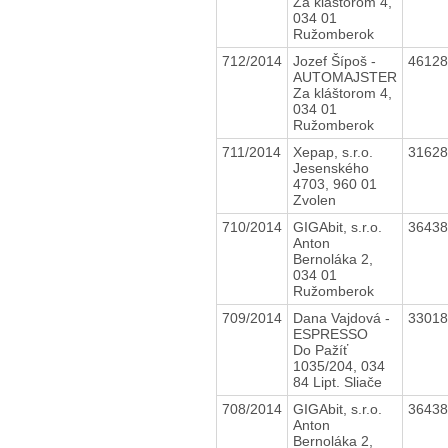
Za kláštorom 4,
034 01
Ružomberok
712/2014
Jozef Šípoš -
4612
AUTOMAJSTER
Za kláštorom 4,
034 01
Ružomberok
711/2014
Xepap, s.r.o.
3162
Jesenského
4703, 960 01
Zvolen
710/2014
GIGAbit, s.r.o.
3643
Anton
Bernoláka 2,
034 01
Ružomberok
709/2014
Dana Vajdová -
3301
ESPRESSO
Do Pažíť
1035/204, 034
84 Lipt. Sliače
708/2014
GIGAbit, s.r.o.
3643
Anton
Bernoláka 2,