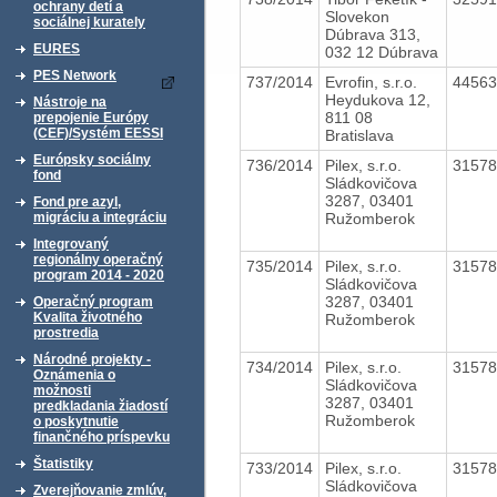
ochrany detí a
Slovekon
sociálnej kurately
Dúbrava 313,
EURES
032 12 Dúbrava
PES Network
737/2014
Evrofin, s.r.o.
4456
Heydukova 12,
Nástroje na
811 08
prepojenie Európy
(CEF)/Systém EESSI
Bratislava
Európsky sociálny
736/2014
Pilex, s.r.o.
3157
fond
Sládkovičova
3287, 03401
Fond pre azyl,
Ružomberok
migráciu a integráciu
Integrovaný
regionálny operačný
735/2014
Pilex, s.r.o.
3157
program 2014 - 2020
Sládkovičova
3287, 03401
Operačný program
Kvalita životného
Ružomberok
prostredia
Národné projekty -
734/2014
Pilex, s.r.o.
3157
Oznámenia o
Sládkovičova
možnosti
3287, 03401
predkladania žiadostí
Ružomberok
o poskytnutie
finančného príspevku
Štatistiky
733/2014
Pilex, s.r.o.
3157
Sládkovičova
Zverejňovanie zmlúv,