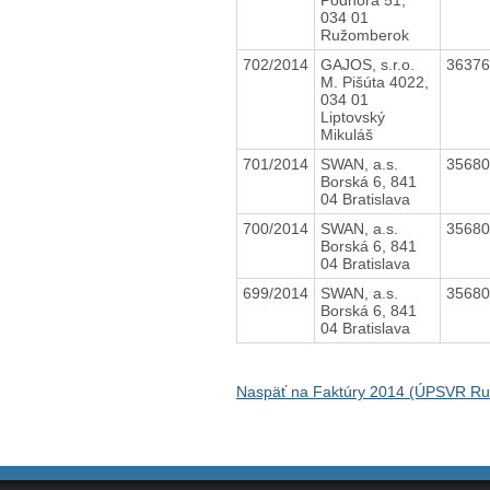
034 01
Ružomberok
702/2014
GAJOS, s.r.o.
3637
M. Pišúta 4022,
034 01
Liptovský
Mikuláš
701/2014
SWAN, a.s.
3568
Borská 6, 841
04 Bratislava
700/2014
SWAN, a.s.
3568
Borská 6, 841
04 Bratislava
699/2014
SWAN, a.s.
3568
Borská 6, 841
04 Bratislava
Naspäť na Faktúry 2014 (ÚPSVR R