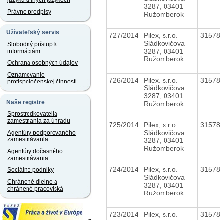
jazyku a iných jazykoch
3287, 03401
Právne predpisy
Ružomberok
Užívateľský servis
727/2014
Pilex, s.r.o.
3157
Sládkovičova
Slobodný prístup k
3287, 03401
informáciám
Ružomberok
Ochrana osobných údajov
Oznamovanie
726/2014
Pilex, s.r.o.
3157
protispoločenskej činnosti
Sládkovičova
3287, 03401
Naše registre
Ružomberok
Sprostredkovatelia
zamestnania za úhradu
725/2014
Pilex, s.r.o.
3157
Sládkovičova
Agentúry podporovaného
zamestnávania
3287, 03401
Ružomberok
Agentúry dočasného
zamestnávania
724/2014
Pilex, s.r.o.
3157
Sociálne podniky
Sládkovičova
Chránené dielne a
3287, 03401
chránené pracoviská
Ružomberok
723/2014
Pilex, s.r.o.
3157