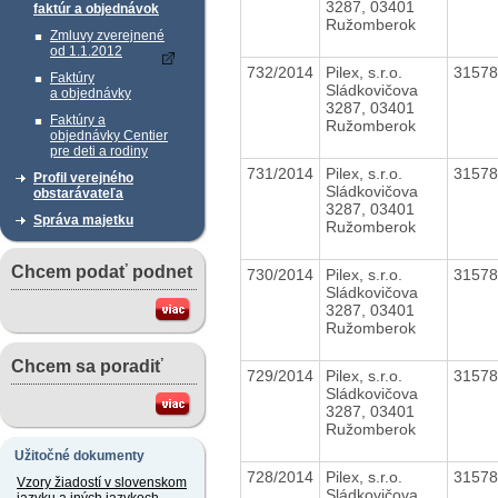
3287, 03401
faktúr a objednávok
Ružomberok
Zmluvy zverejnené
od 1.1.2012
732/2014
Pilex, s.r.o.
3157
Faktúry
Sládkovičova
a objednávky
3287, 03401
Faktúry a
Ružomberok
objednávky Centier
pre deti a rodiny
731/2014
Pilex, s.r.o.
3157
Profil verejného
Sládkovičova
obstarávateľa
3287, 03401
Správa majetku
Ružomberok
Chcem podať podnet
730/2014
Pilex, s.r.o.
3157
Sládkovičova
3287, 03401
Ružomberok
Chcem sa poradiť
729/2014
Pilex, s.r.o.
3157
Sládkovičova
3287, 03401
Ružomberok
Užitočné dokumenty
728/2014
Pilex, s.r.o.
3157
Vzory žiadostí v slovenskom
Sládkovičova