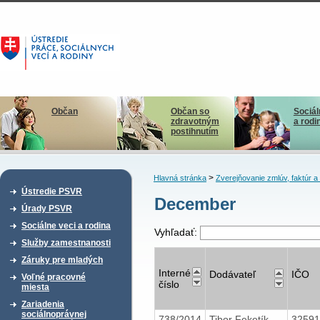
Občan
Občan so
Sociál
zdravotným
a rodi
postihnutím
>
Hlavná stránka
Zverejňovanie zmlúv, faktúr 
Ústredie PSVR
December
Úrady PSVR
Sociálne veci a rodina
Vyhľadať:
Služby zamestnanosti
Záruky pre mladých
Interné
Dodávateľ
IČO
Voľné pracovné
číslo
miesta
Zariadenia
sociálnoprávnej
738/2014
Tibor Feketík -
3259