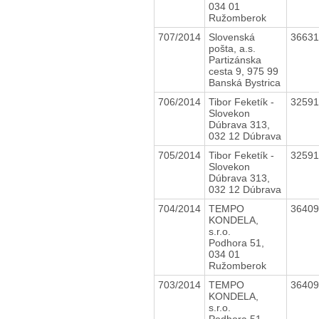
034 01
Ružomberok
707/2014
Slovenská
3663
pošta, a.s.
Partizánska
cesta 9, 975 99
Banská Bystrica
706/2014
Tibor Feketík -
3259
Slovekon
Dúbrava 313,
032 12 Dúbrava
705/2014
Tibor Feketík -
3259
Slovekon
Dúbrava 313,
032 12 Dúbrava
704/2014
TEMPO
3640
KONDELA,
s.r.o.
Podhora 51,
034 01
Ružomberok
703/2014
TEMPO
3640
KONDELA,
s.r.o.
Podhora 51,