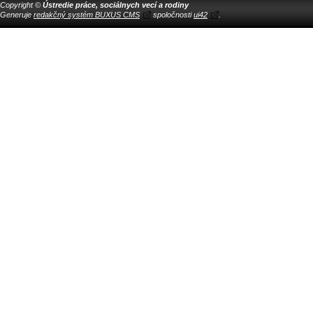
Copyright ©
Ústredie práce, sociálnych vecí a rodiny
Generuje
redakčný systém BUXUS CMS
spoločnosti
ui42
.