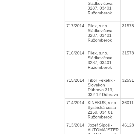
Sládkovičova
3287, 03401
Ružomberok
717/2014
Pilex, s.r.o.
3157
Sládkovičova
3287, 03401
Ružomberok
716/2014
Pilex, s.r.o.
3157
Sládkovičova
3287, 03401
Ružomberok
715/2014
Tibor Feketík -
3259
Slovekon
Dúbrava 313,
032 12 Dúbrava
714/2014
KINEKUS, s.r.o.
3601
Bystrická cesta
2159, 034 01
Ružomberok
713/2014
Jozef Šípoš -
4612
AUTOMAJSTER