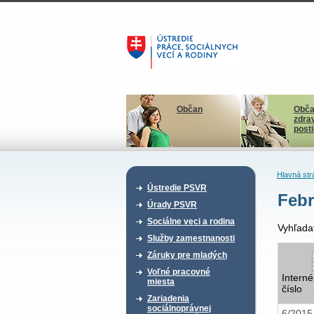
Občan
Obča
zdra
post
Hlavná str
Ústredie PSVR
Febr
Úrady PSVR
Sociálne veci a rodina
Vyhľada
Služby zamestnanosti
Záruky pre mladých
Voľné pracovné
Interné
miesta
číslo
Zariadenia
sociálnoprávnej
6/201