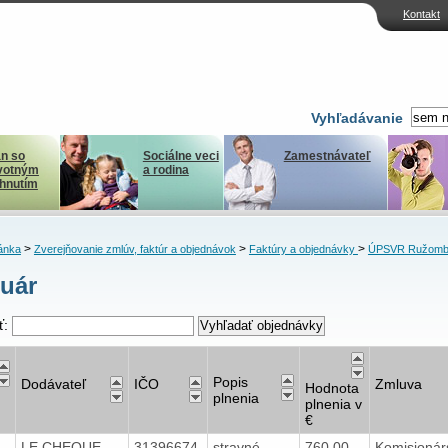
Kontakt
Vyhľadávanie
n so
Sociálne veci
Zamestnávateľ
votným
a rodina
ihnutím
>
>
>
ánka
Zverejňovanie zmlúv, faktúr a objednávok
Faktúry a objednávky
ÚPSVR Ružomb
uár
ť:
Popis
Dodávateľ
IČO
Zmluva
Hodnota
plnenia
plnenia v
€
5
LE CHEQUE
31396674
stravné
760,00
Komisionár