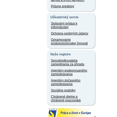
jazyku a iných jazykoch
Právne predpisy
Užívateľský servis
Slobodný prístup k
informáciám
Ochrana osobných údajov
Oznamovanie
protispoločenskej činnosti
Naše registre
Sprostredkovatelia
zamestnania za úhradu
Agentúry podporovaného
zamestnávania
Agentúry dočasného
zamestnávania
Sociálne podniky
Chránené dielne a
chránené pracoviská