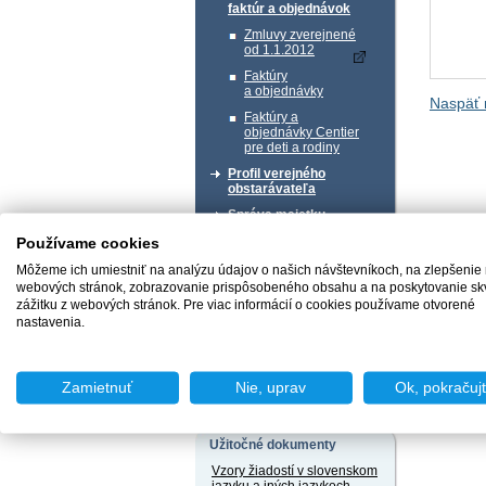
faktúr a objednávok
Zmluvy zverejnené
od 1.1.2012
Faktúry
a objednávky
Naspäť 
Faktúry a
objednávky Centier
pre deti a rodiny
Profil verejného
obstarávateľa
Správa majetku
Používame cookies
Chcem podať podnet
Môžeme ich umiestniť na analýzu údajov o našich návštevníkoch, na zlepšenie
webových stránok, zobrazovanie prispôsobeného obsahu a na poskytovanie sk
zážitku z webových stránok. Pre viac informácií o cookies používame otvorené
nastavenia.
Chcem sa poradiť
Zamietnuť
Nie, uprav
Ok, pokračuj
Užitočné dokumenty
Vzory žiadostí v slovenskom