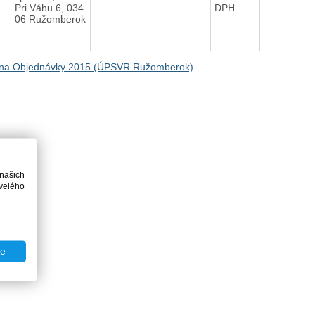
Pri Váhu 6, 034
DPH
06 Ružomberok
na Objednávky 2015 (ÚPSVR Ružomberok)
 našich
velého
te