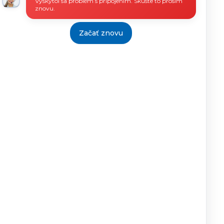
Vyskytol sa problém s pripojením. Skúste to prosím
znovu.
Začať znovu