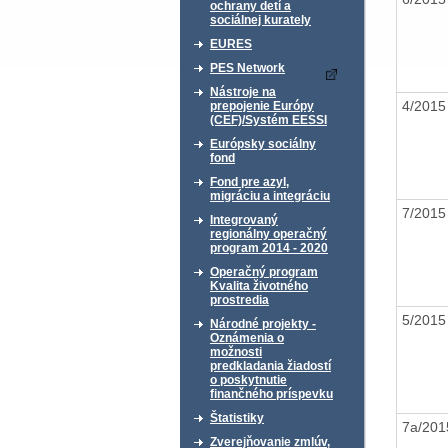
ochrany detí a
sociálnej kurately
EURES
PES Network
Nástroje na
4/201
prepojenie Európy
(CEF)/Systém EESSI
Európsky sociálny
fond
Fond pre azyl,
migráciu a integráciu
7/201
Integrovaný
regionálny operačný
program 2014 - 2020
Operačný program
Kvalita životného
prostredia
5/201
Národné projekty -
Oznámenia o
možnosti
predkladania žiadostí
o poskytnutie
finančného príspevku
Štatistiky
7a/20
Zverejňovanie zmlúv,