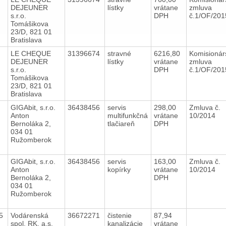
DEJEUNER
lístky
vrátane
zmluva
s.r.o.
DPH
č.1/OF/20
Tomášikova
23/D, 821 01
Bratislava
5
LE CHEQUE
31396674
stravné
6216,80
Komisionár
DEJEUNER
lístky
vrátane
zmluva
s.r.o.
DPH
č.1/OF/20
Tomášikova
23/D, 821 01
Bratislava
5
GIGAbit, s.r.o.
36438456
servis
298,00
Zmluva č.
Anton
multifunkčná
vrátane
10/2014
Bernoláka 2,
tlačiareň
DPH
034 01
Ružomberok
5
GIGAbit, s.r.o.
36438456
servis
163,00
Zmluva č.
Anton
kopírky
vrátane
10/2014
Bernoláka 2,
DPH
034 01
Ružomberok
15
Vodárenská
36672271
čistenie
87,94
spol. RK, a.s.
kanalizácie
vrátane