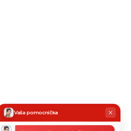
hatbot
íše
Vaša pomocníčka