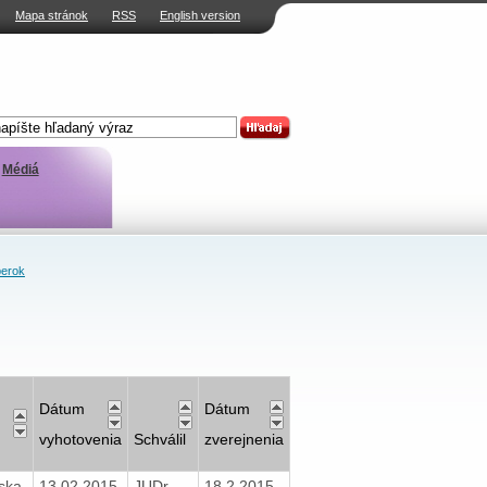
Mapa stránok
RSS
English version
Médiá
erok
Dátum
Dátum
vyhotovenia
Schválil
zverejnenia
ska
13.02.2015
JUDr.
18.2.2015