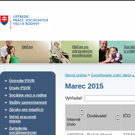
Občan
Občan so
Sociál
zdravotným
a rodi
postihnutím
>
Hlavná stránka
Zverejňovanie zmlúv, faktúr 
Ústredie PSVR
Marec 2015
Úrady PSVR
Sociálne veci a rodina
Vyhľadať:
Služby zamestnanosti
Záruky pre mladých
Dodávateľ
IČO
Voľné pracovné
Interné
miesta
číslo
Zariadenia
sociálnoprávnej
1002015
Račák Matúš
3763