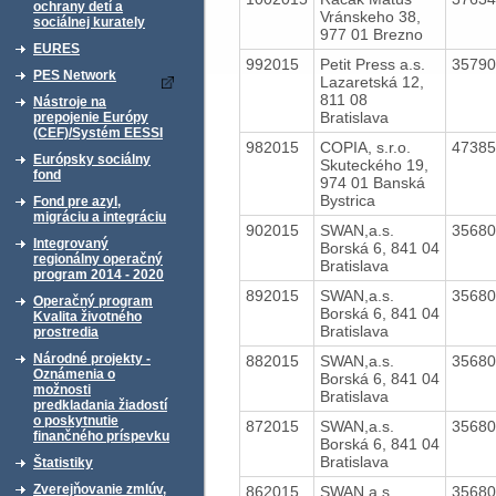
ochrany detí a
Vránskeho 38,
sociálnej kurately
977 01 Brezno
EURES
992015
Petit Press a.s.
3579
PES Network
Lazaretská 12,
811 08
Nástroje na
Bratislava
prepojenie Európy
(CEF)/Systém EESSI
982015
COPIA, s.r.o.
4738
Európsky sociálny
Skuteckého 19,
fond
974 01 Banská
Bystrica
Fond pre azyl,
migráciu a integráciu
902015
SWAN,a.s.
3568
Integrovaný
Borská 6, 841 04
regionálny operačný
Bratislava
program 2014 - 2020
892015
SWAN,a.s.
3568
Operačný program
Borská 6, 841 04
Kvalita životného
Bratislava
prostredia
Národné projekty -
882015
SWAN,a.s.
3568
Oznámenia o
Borská 6, 841 04
možnosti
Bratislava
predkladania žiadostí
o poskytnutie
872015
SWAN,a.s.
3568
finančného príspevku
Borská 6, 841 04
Bratislava
Štatistiky
Zverejňovanie zmlúv,
862015
SWAN,a.s.
3568