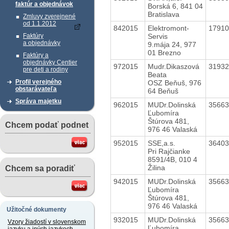
faktúr a objednávok
Borská 6, 841 04
Bratislava
Zmluvy zverejnené
od 1.1.2012
842015
Elektromont-
1791
Servis
Faktúry
a objednávky
9.mája 24, 977
01 Brezno
Faktúry a
objednávky Centier
972015
Mudr.Dikaszová
3193
pre deti a rodiny
Beata
Profil verejného
OSZ Beňuš, 976
obstarávateľa
64 Beňuš
Správa majetku
962015
MUDr.Dolinská
3566
Ľubomíra
Štúrova 481,
Chcem podať podnet
976 46 Valaská
952015
SSE,a.s.
3640
Pri Rajčianke
8591/4B, 010 4
Žilina
Chcem sa poradiť
942015
MUDr.Dolinská
3566
Ľubomíra
Štúrova 481,
976 46 Valaská
Užitočné dokumenty
932015
MUDr.Dolinská
3566
Vzory žiadostí v slovenskom
Ľubomíra