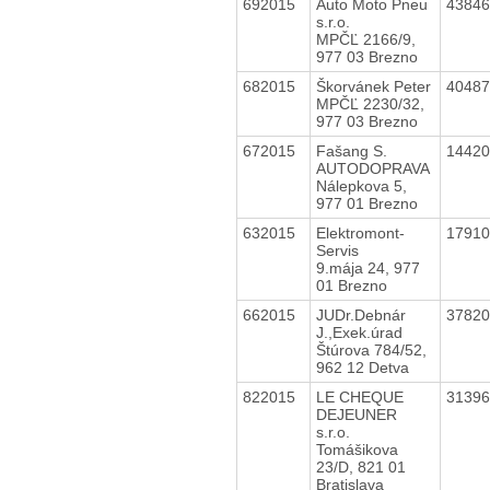
692015
Auto Moto Pneu
4384
s.r.o.
MPČĽ 2166/9,
977 03 Brezno
682015
Škorvánek Peter
4048
MPČĽ 2230/32,
977 03 Brezno
672015
Fašang S.
1442
AUTODOPRAVA
Nálepkova 5,
977 01 Brezno
632015
Elektromont-
1791
Servis
9.mája 24, 977
01 Brezno
662015
JUDr.Debnár
3782
J.,Exek.úrad
Štúrova 784/52,
962 12 Detva
822015
LE CHEQUE
3139
DEJEUNER
s.r.o.
Tomášikova
23/D, 821 01
Bratislava