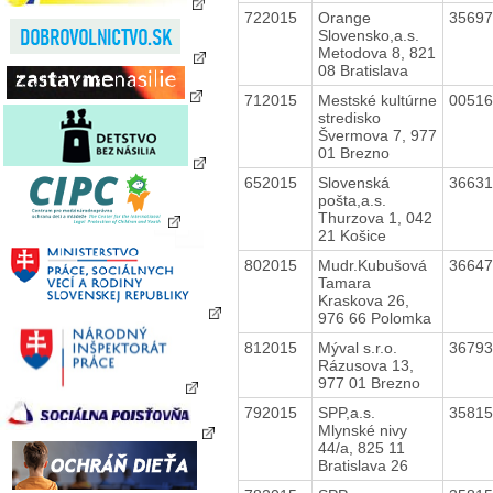
722015
Orange
3569
Slovensko,a.s.
Metodova 8, 821
08 Bratislava
712015
Mestské kultúrne
0051
stredisko
Švermova 7, 977
01 Brezno
652015
Slovenská
3663
pošta,a.s.
Thurzova 1, 042
21 Košice
802015
Mudr.Kubušová
3664
Tamara
Kraskova 26,
976 66 Polomka
812015
Mýval s.r.o.
3679
Rázusova 13,
977 01 Brezno
792015
SPP,a.s.
3581
Mlynské nivy
44/a, 825 11
Bratislava 26