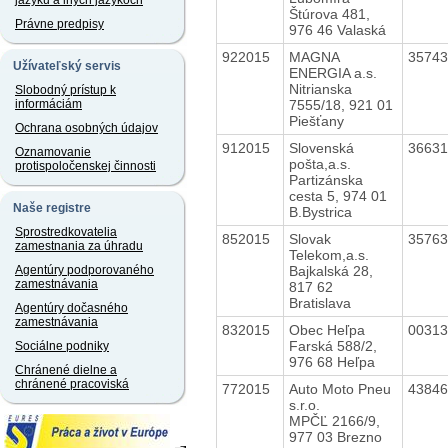
jazyku a iných jazykoch
Štúrova 481,
Právne predpisy
976 46 Valaská
922015
MAGNA
3574
Užívateľský servis
ENERGIA a.s.
Nitrianska
Slobodný prístup k
7555/18, 921 01
informáciám
Piešťany
Ochrana osobných údajov
912015
Slovenská
3663
Oznamovanie
pošta,a.s.
protispoločenskej činnosti
Partizánska
cesta 5, 974 01
Naše registre
B.Bystrica
Sprostredkovatelia
852015
Slovak
3576
zamestnania za úhradu
Telekom,a.s.
Bajkalská 28,
Agentúry podporovaného
zamestnávania
817 62
Bratislava
Agentúry dočasného
zamestnávania
832015
Obec Heľpa
0031
Farská 588/2,
Sociálne podniky
976 68 Heľpa
Chránené dielne a
chránené pracoviská
772015
Auto Moto Pneu
4384
s.r.o.
MPČĽ 2166/9,
977 03 Brezno