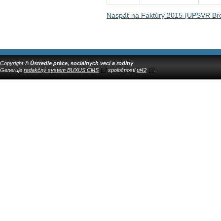
Naspäť na Faktúry 2015 (UPSVR Br
Copyright ©
Ústredie práce, sociálnych vecí a rodiny
Generuje
redakčný systém BUXUS CMS
spoločnosti
ui42
.