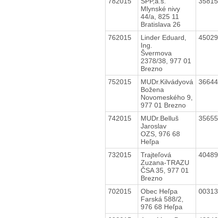
782015
SPP,a.s.
3581
Mlynské nivy
44/a, 825 11
Bratislava 26
762015
Linder Eduard,
4502
Ing.
Švermova
2378/38, 977 01
Brezno
752015
MUDr.Kilvádyová
3664
Božena
Novomeského 9,
977 01 Brezno
742015
MUDr.Belluš
3565
Jaroslav
OZS, 976 68
Heľpa
732015
Trajteľová
4048
Zuzana-TRAZU
ČSA 35, 977 01
Brezno
702015
Obec Heľpa
0031
Farská 588/2,
976 68 Heľpa