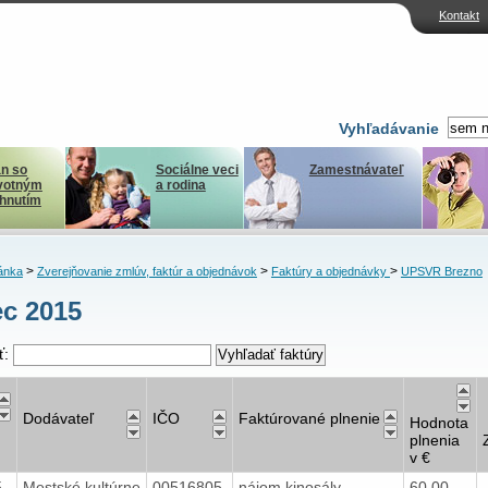
Kontakt
Vyhľadávanie
n so
Sociálne veci
Zamestnávateľ
votným
a rodina
ihnutím
>
>
>
ánka
Zverejňovanie zmlúv, faktúr a objednávok
Faktúry a objednávky
UPSVR Brezno
c 2015
ť:
Dodávateľ
IČO
Faktúrované plnenie
Hodnota
plnenia
v €
5
Mestské kultúrne
00516805
nájom kinosály
60,00