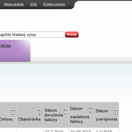
Mapa stránok
RSS
English version
Médiá
Dátum
Dátum
Dátum
doručenia
zaplatenia
Zmluva
Objednávka
zverejnenia
faktúry
faktúry
27.2.2015
16.03.2015
7.4.2015