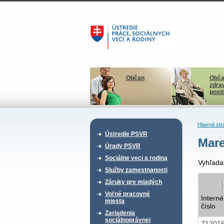
Občan
Obča
zdra
post
Hlavná str
Ústredie PSVR
Mare
Úrady PSVR
Sociálne veci a rodina
Vyhľada
Služby zamestnanosti
Záruky pre mladých
Voľné pracovné
Interné
miesta
číslo
Zariadenia
sociálnoprávnej
71201