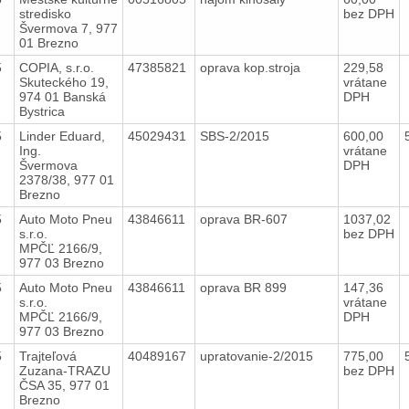
stredisko
bez DPH
Švermova 7, 977
01 Brezno
5
COPIA, s.r.o.
47385821
oprava kop.stroja
229,58
Skuteckého 19,
vrátane
974 01 Banská
DPH
Bystrica
5
Linder Eduard,
45029431
SBS-2/2015
600,00
Ing.
vrátane
Švermova
DPH
2378/38, 977 01
Brezno
5
Auto Moto Pneu
43846611
oprava BR-607
1037,02
s.r.o.
bez DPH
MPČĽ 2166/9,
977 03 Brezno
5
Auto Moto Pneu
43846611
oprava BR 899
147,36
s.r.o.
vrátane
MPČĽ 2166/9,
DPH
977 03 Brezno
5
Trajteľová
40489167
upratovanie-2/2015
775,00
Zuzana-TRAZU
bez DPH
ČSA 35, 977 01
Brezno