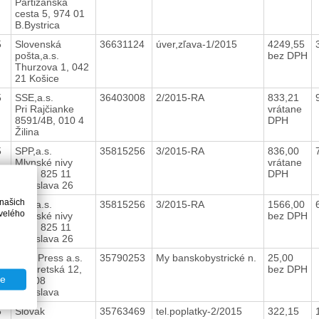
Partizánska
cesta 5, 974 01
B.Bystrica
5
Slovenská
36631124
úver,zľava-1/2015
4249,55
pošta,a.s.
bez DPH
Thurzova 1, 042
21 Košice
5
SSE,a.s.
36403008
2/2015-RA
833,21
Pri Rajčianke
vrátane
8591/4B, 010 4
DPH
Žilina
5
SPP,a.s.
35815256
3/2015-RA
836,00
Mlynské nivy
vrátane
44/a, 825 11
DPH
Bratislava 26
 našich
5
SPP,a.s.
35815256
3/2015-RA
1566,00
velého
Mlynské nivy
bez DPH
44/a, 825 11
Bratislava 26
5
Petit Press a.s.
35790253
My banskobystrické n.
25,00
Lazaretská 12,
bez DPH
te
811 08
Bratislava
5
Slovak
35763469
tel.poplatky-2/2015
322,15