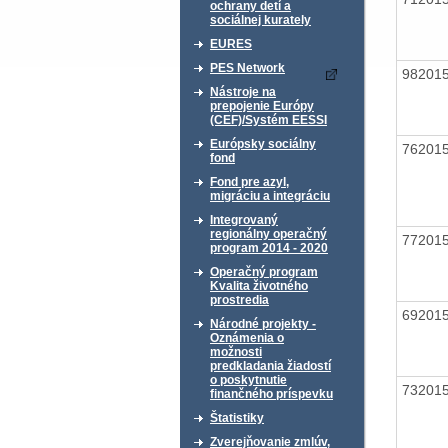
ochrany detí a
sociálnej kurately
EURES
PES Network
98201
Nástroje na
prepojenie Európy
(CEF)/Systém EESSI
Európsky sociálny
76201
fond
Fond pre azyl,
migráciu a integráciu
Integrovaný
regionálny operačný
77201
program 2014 - 2020
Operačný program
Kvalita životného
prostredia
69201
Národné projekty -
Oznámenia o
možnosti
predkladania žiadostí
o poskytnutie
73201
finančného príspevku
Štatistiky
Zverejňovanie zmlúv,