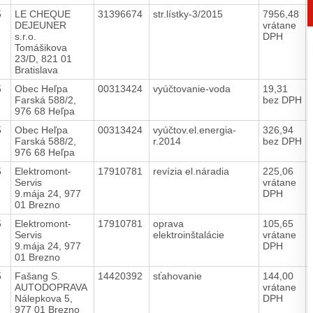
5
LE CHEQUE
31396674
str.lístky-3/2015
7956,48
DEJEUNER
vrátane
s.r.o.
DPH
Tomášikova
23/D, 821 01
Bratislava
5
Obec Heľpa
00313424
vyúčtovanie-voda
19,31
Farská 588/2,
bez DPH
976 68 Heľpa
5
Obec Heľpa
00313424
vyúčtov.el.energia-
326,94
Farská 588/2,
r.2014
bez DPH
976 68 Heľpa
5
Elektromont-
17910781
revízia el.náradia
225,06
Servis
vrátane
9.mája 24, 977
DPH
01 Brezno
5
Elektromont-
17910781
oprava
105,65
Servis
elektroinštalácie
vrátane
9.mája 24, 977
DPH
01 Brezno
5
Fašang S.
14420392
sťahovanie
144,00
AUTODOPRAVA
vrátane
Nálepkova 5,
DPH
977 01 Brezno