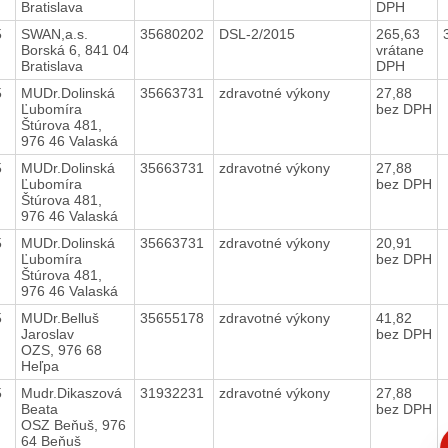
Bratislava
DPH
5
SWAN,a.s.
35680202
DSL-2/2015
265,63
Borská 6, 841 04
vrátane
Bratislava
DPH
5
MUDr.Dolinská
35663731
zdravotné výkony
27,88
Ľubomíra
bez DPH
Štúrova 481,
976 46 Valaská
5
MUDr.Dolinská
35663731
zdravotné výkony
27,88
Ľubomíra
bez DPH
Štúrova 481,
976 46 Valaská
5
MUDr.Dolinská
35663731
zdravotné výkony
20,91
Ľubomíra
bez DPH
Štúrova 481,
976 46 Valaská
5
MUDr.Belluš
35655178
zdravotné výkony
41,82
Jaroslav
bez DPH
OZS, 976 68
Heľpa
5
Mudr.Dikaszová
31932231
zdravotné výkony
27,88
Beata
bez DPH
OSZ Beňuš, 976
C
64 Beňuš
p