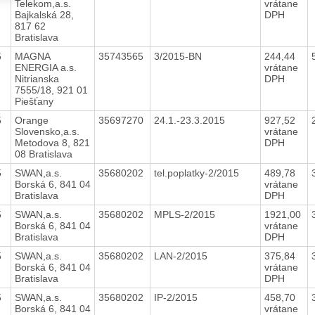
Telekom,a.s.
vrátane
Bajkalská 28,
DPH
817 62
Bratislava
5
MAGNA
35743565
3/2015-BN
244,44
ENERGIA a.s.
vrátane
Nitrianska
DPH
7555/18, 921 01
Piešťany
5
Orange
35697270
24.1.-23.3.2015
927,52
Slovensko,a.s.
vrátane
Metodova 8, 821
DPH
08 Bratislava
5
SWAN,a.s.
35680202
tel.poplatky-2/2015
489,78
Borská 6, 841 04
vrátane
Bratislava
DPH
5
SWAN,a.s.
35680202
MPLS-2/2015
1921,00
Borská 6, 841 04
vrátane
Bratislava
DPH
5
SWAN,a.s.
35680202
LAN-2/2015
375,84
Borská 6, 841 04
vrátane
Bratislava
DPH
5
SWAN,a.s.
35680202
IP-2/2015
458,70
Borská 6, 841 04
vrátane