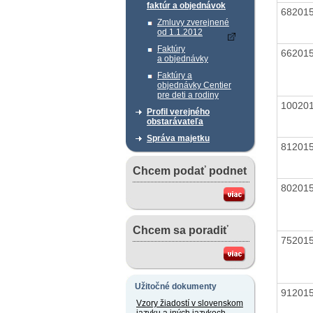
faktúr a objednávok
68201
Zmluvy zverejnené
od 1.1.2012
Faktúry
66201
a objednávky
Faktúry a
objednávky Centier
pre deti a rodiny
10020
Profil verejného
obstarávateľa
Správa majetku
81201
Chcem podať podnet
80201
Chcem sa poradiť
75201
Užitočné dokumenty
91201
Vzory žiadostí v slovenskom