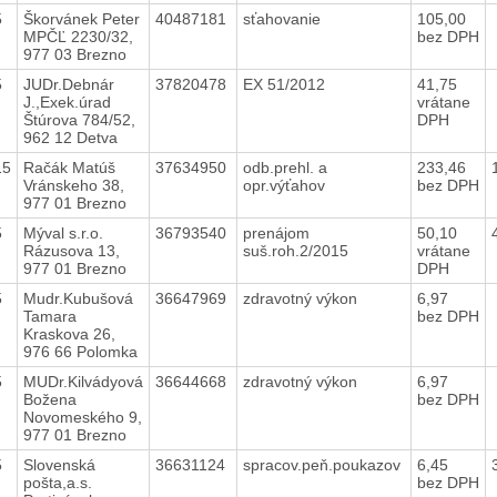
5
Škorvánek Peter
40487181
sťahovanie
105,00
MPČĽ 2230/32,
bez DPH
977 03 Brezno
5
JUDr.Debnár
37820478
EX 51/2012
41,75
J.,Exek.úrad
vrátane
Štúrova 784/52,
DPH
962 12 Detva
15
Račák Matúš
37634950
odb.prehl. a
233,46
Vránskeho 38,
opr.výťahov
bez DPH
977 01 Brezno
5
Mýval s.r.o.
36793540
prenájom
50,10
Rázusova 13,
suš.roh.2/2015
vrátane
977 01 Brezno
DPH
5
Mudr.Kubušová
36647969
zdravotný výkon
6,97
Tamara
bez DPH
Kraskova 26,
976 66 Polomka
5
MUDr.Kilvádyová
36644668
zdravotný výkon
6,97
Božena
bez DPH
Novomeského 9,
977 01 Brezno
5
Slovenská
36631124
spracov.peň.poukazov
6,45
pošta,a.s.
bez DPH