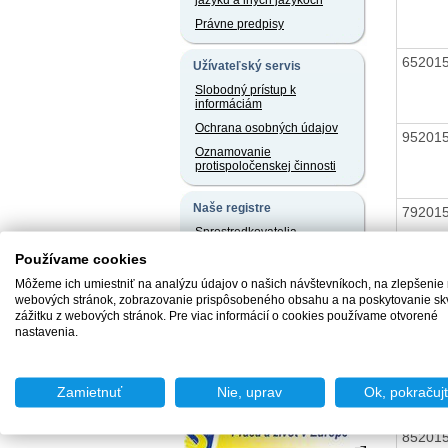
jazyku a iných jazykoch
Právne predpisy
65201
Užívateľský servis
Slobodný prístup k
informáciám
Ochrana osobných údajov
95201
Oznamovanie
protispoločenskej činnosti
Naše registre
79201
Sprostredkovatelia
zamestnania za úhradu
Používame cookies
Agentúry podporovaného
Môžeme ich umiestniť na analýzu údajov o našich návštevníkoch, na zlepšenie
zamestnávania
78201
webových stránok, zobrazovanie prispôsobeného obsahu a na poskytovanie sk
Agentúry dočasného
zážitku z webových stránok. Pre viac informácií o cookies používame otvorené
zamestnávania
nastavenia.
Sociálne podniky
99201
Chránené dielne a
chránené pracoviská
Zamietnuť
Nie, uprav
Ok, pokračuj
85201