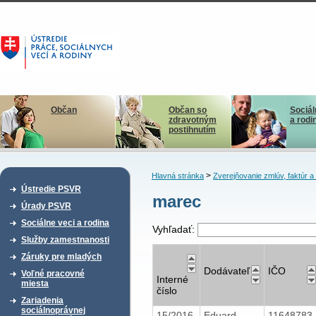
Občan
Občan so
Sociál
zdravotným
a rodi
postihnutím
>
Hlavná stránka
Zverejňovanie zmlúv, faktúr 
Ústredie PSVR
marec
Úrady PSVR
Sociálne veci a rodina
Vyhľadať:
Služby zamestnanosti
Záruky pre mladých
Dodávateľ
IČO
Voľné pracovné
Interné
miesta
číslo
Zariadenia
sociálnoprávnej
15/2016
Eduard
11648783