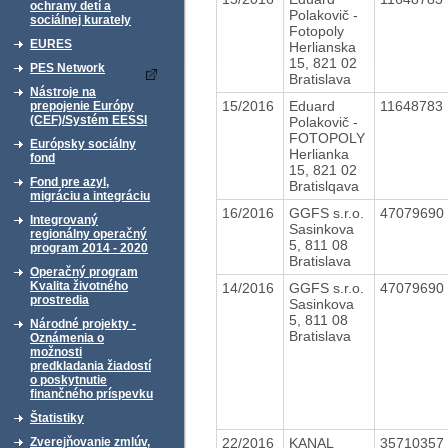
ochrany detí a
Polakovič -
sociálnej kurately
Fotopoly
EURES
Herlianska
15, 821 02
PES Network
Bratislava
Nástroje na
15/2016
Eduard
11648783
prepojenie Európy
(CEF)/Systém EESSI
Polakovič -
FOTOPOLY
Európsky sociálny
Herlianka
fond
15, 821 02
Fond pre azyl,
Bratislqava
migráciu a integráciu
16/2016
GGFS s.r.o.
47079690
Integrovaný
Sasinkova
regionálny operačný
5, 811 08
program 2014 - 2020
Bratislava
Operačný program
Kvalita životného
14/2016
GGFS s.r.o.
47079690
prostredia
Sasinkova
5, 811 08
Národné projekty -
Bratislava
Oznámenia o
možnosti
predkladania žiadostí
o poskytnutie
finančného príspevku
Štatistiky
22/2016
KANAL
35710357
Zverejňovanie zmlúv,