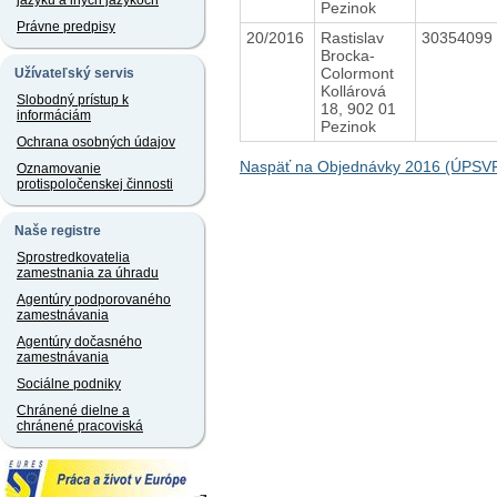
jazyku a iných jazykoch
Pezinok
Právne predpisy
20/2016
Rastislav
30354099
Brocka-
Colormont
Užívateľský servis
Kollárová
Slobodný prístup k
18, 902 01
informáciám
Pezinok
Ochrana osobných údajov
Naspäť na Objednávky 2016 (ÚPSVR
Oznamovanie
protispoločenskej činnosti
Naše registre
Sprostredkovatelia
zamestnania za úhradu
Agentúry podporovaného
zamestnávania
Agentúry dočasného
zamestnávania
Sociálne podniky
Chránené dielne a
chránené pracoviská