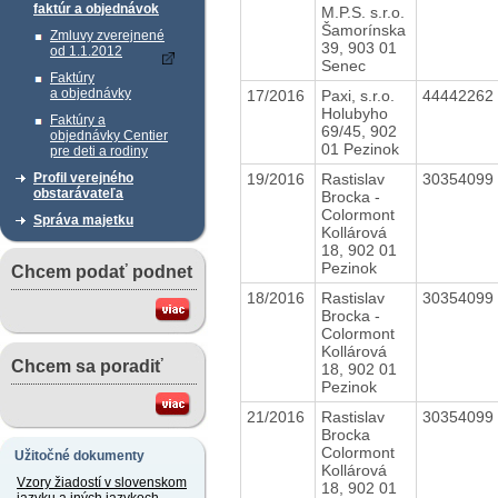
faktúr a objednávok
M.P.S. s.r.o.
Šamorínska
Zmluvy zverejnené
39, 903 01
od 1.1.2012
Senec
Faktúry
a objednávky
17/2016
Paxi, s.r.o.
44442262
Holubyho
Faktúry a
69/45, 902
objednávky Centier
01 Pezinok
pre deti a rodiny
19/2016
Rastislav
30354099
Profil verejného
obstarávateľa
Brocka -
Colormont
Správa majetku
Kollárová
18, 902 01
Pezinok
Chcem podať podnet
18/2016
Rastislav
30354099
Brocka -
Colormont
Kollárová
Chcem sa poradiť
18, 902 01
Pezinok
21/2016
Rastislav
30354099
Brocka
Colormont
Užitočné dokumenty
Kollárová
Vzory žiadostí v slovenskom
18, 902 01