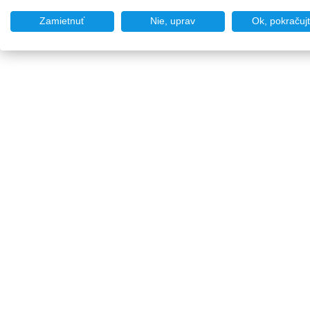
Zamietnuť
Nie, uprav
Ok, pokračuj