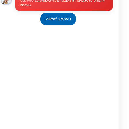
Vyskytol sa problém s pripojením. Skúste to prosím
riaditeľ
znovu.
ÚPSVaR
Začať znovu
Tlačiť