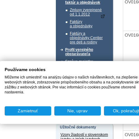
OV016
faktúr a objednávok
Zmluvy zverejnené
od 1.1.2012
Faktúry
a objednávky
Faktúry a
OV016
objednávky Centier
pre deti a rodiny
Profil verejného
obstarávateľa
Správa majetku
OV016
Používame cookies
Chcem podať podnet
Môžeme ich umiestniť na analýzu údajov o našich návštevníkoch, na zlepšenie
webových stránok, zobrazovanie prispôsobeného obsahu a na poskytovanie sk
zážitku z webových stránok. Pre viac informácií o cookies používame otvorené
nastavenia.
OV016
Chcem sa poradiť
Zamietnuť
Nie, uprav
Ok, pokračuj
Užitočné dokumenty
OV016
Vzory žiadostí v slovenskom