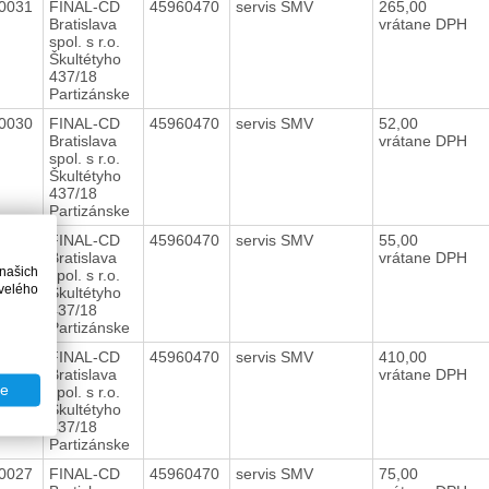
0031
FINAL-CD
45960470
servis SMV
265,00
Bratislava
vrátane DPH
spol. s r.o.
Škultétyho
437/18
Partizánske
0030
FINAL-CD
45960470
servis SMV
52,00
Bratislava
vrátane DPH
spol. s r.o.
Škultétyho
437/18
Partizánske
0029
FINAL-CD
45960470
servis SMV
55,00
Bratislava
vrátane DPH
 našich
spol. s r.o.
velého
Škultétyho
437/18
Partizánske
0028
FINAL-CD
45960470
servis SMV
410,00
Bratislava
vrátane DPH
te
spol. s r.o.
Škultétyho
437/18
Partizánske
0027
FINAL-CD
45960470
servis SMV
75,00