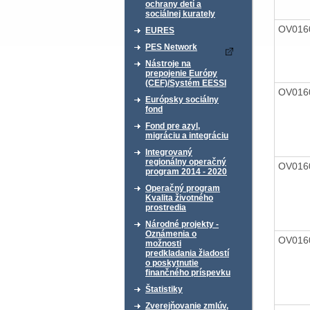
ochrany detí a
sociálnej kurately
OV016
EURES
PES Network
Nástroje na
prepojenie Európy
(CEF)/Systém EESSI
OV016
Európsky sociálny
fond
Fond pre azyl,
migráciu a integráciu
Integrovaný
regionálny operačný
OV016
program 2014 - 2020
Operačný program
Kvalita životného
prostredia
Národné projekty -
Oznámenia o
OV016
možnosti
predkladania žiadostí
o poskytnutie
finančného príspevku
Štatistiky
Zverejňovanie zmlúv,