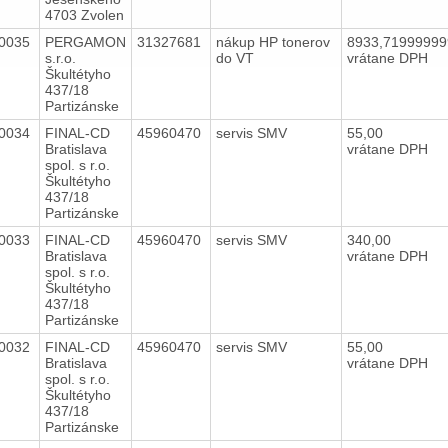
4703 Zvolen
0035
PERGAMON
31327681
nákup HP tonerov
8933,7199999
s.r.o.
do VT
vrátane DPH
Škultétyho
437/18
Partizánske
0034
FINAL-CD
45960470
servis SMV
55,00
Bratislava
vrátane DPH
spol. s r.o.
Škultétyho
437/18
Partizánske
0033
FINAL-CD
45960470
servis SMV
340,00
Bratislava
vrátane DPH
spol. s r.o.
Škultétyho
437/18
Partizánske
0032
FINAL-CD
45960470
servis SMV
55,00
Bratislava
vrátane DPH
spol. s r.o.
Škultétyho
437/18
Partizánske