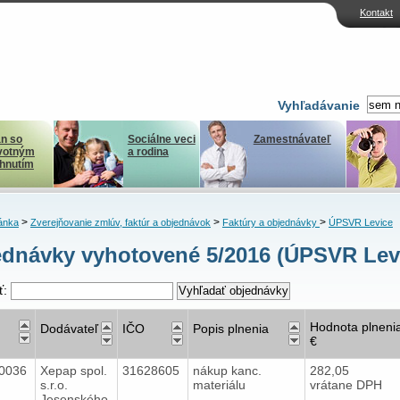
Kontakt
Vyhľadávanie
n so
Sociálne veci
Zamestnávateľ
votným
a rodina
ihnutím
>
>
>
ánka
Zverejňovanie zmlúv, faktúr a objednávok
Faktúry a objednávky
ÚPSVR Levice
dnávky vyhotovené 5/2016 (ÚPSVR Lev
ť:
Hodnota plneni
Dodávateľ
IČO
Popis plnenia
€
0036
Xepap spol.
31628605
nákup kanc.
282,05
s.r.o.
materiálu
vrátane DPH
Jesenského