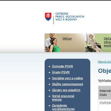
Občan
Obča
zdra
post
Hlavná str
Ústredie PSVR
Obje
Úrady PSVR
Sociálne veci a rodina
Vyhľada
Služby zamestnanosti
Záruky pre mladých
Interné
číslo
Voľné pracovné
miesta
OV016
Zariadenia
sociálnoprávnej