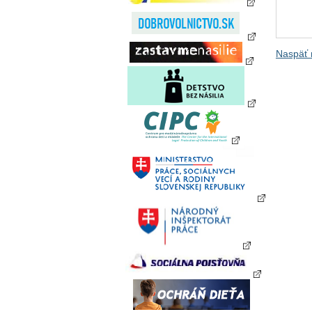
Naspäť 