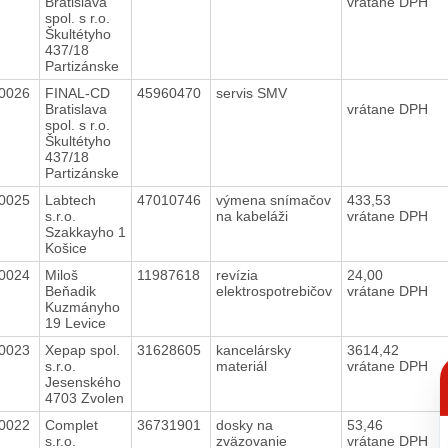
Bratislava
vrátane DPH
spol. s r.o.
Škultétyho
437/18
Partizánske
0026
FINAL-CD
45960470
servis SMV
Bratislava
vrátane DPH
spol. s r.o.
Škultétyho
437/18
Partizánske
0025
Labtech
47010746
výmena snímačov
433,53
s.r.o.
na kabeláži
vrátane DPH
Szakkayho 1
Košice
0024
Miloš
11987618
revízia
24,00
Beňadik
elektrospotrebičov
vrátane DPH
Kuzmányho
19 Levice
0023
Xepap spol.
31628605
kancelársky
3614,42
C
s.r.o.
materiál
vrátane DPH
p
Jesenského
4703 Zvolen
0022
Complet
36731901
dosky na
53,46
s.r.o.
zväzovanie
vrátane DPH