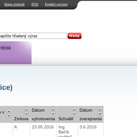
Mapa stránok
RSS
English version
Médiá
ice)
Dátum
Dátum
a v
Zmluva
vyhotovenia
Schválil
zverejnenia
A
23.05.2016
Ing.
3.6.2016
Bačík
riaditeľ