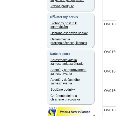
jazyku a iných jazykoch
Právne predpisy
Užívateľský servis
Slobodný prístup k
OV016
informáciám
Ochrana osobných údajov
Oznamovanie
protispoločenskej činnosti
OV016
Naše registre
Sprostredkovatelia
zamestnania za úhradu
Agentúry podporovaného
OV016
zamestnávania
Agentúry dočasného
zamestnávania
Sociálne podniky
OV016
Chránené dielne a
chránené pracoviská
OV016