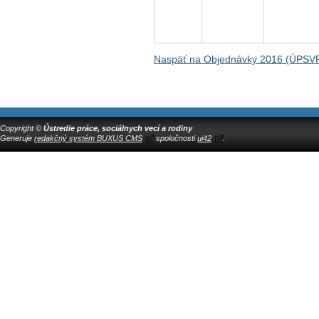
Naspäť na Objednávky 2016 (ÚPSV
Copyright ©
Ústredie práce, sociálnych vecí a rodiny
Generuje
redakčný systém BUXUS CMS
spoločnosti
ui42
.