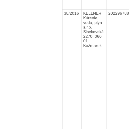
38/2016
KELLNER
20229678
Kúrenie,
voda, plyn
s.r.o.
Slavkovská
2270, 060
01
Kežmarok