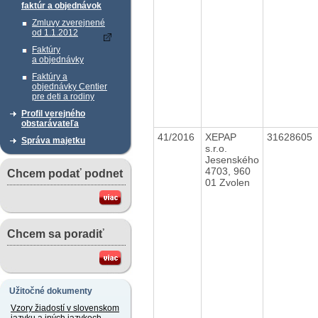
faktúr a objednávok
Zmluvy zverejnené
od 1.1.2012
Faktúry
a objednávky
Faktúry a
objednávky Centier
pre deti a rodiny
Profil verejného
obstarávateľa
41/2016
XEPAP
31628605
Správa majetku
s.r.o.
Jesenského
4703, 960
Chcem podať podnet
01 Zvolen
Chcem sa poradiť
Užitočné dokumenty
Vzory žiadostí v slovenskom