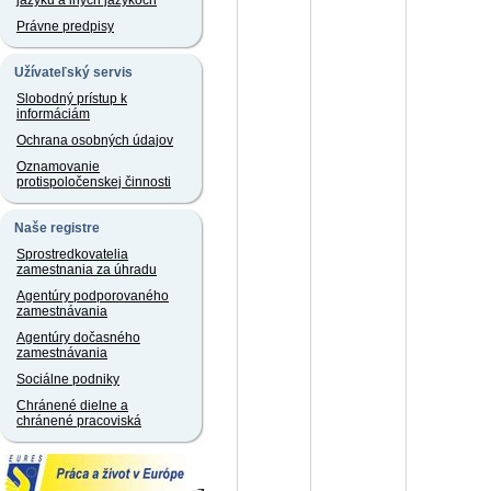
jazyku a iných jazykoch
Právne predpisy
Užívateľský servis
Slobodný prístup k
informáciám
Ochrana osobných údajov
Oznamovanie
protispoločenskej činnosti
Naše registre
Sprostredkovatelia
zamestnania za úhradu
Agentúry podporovaného
zamestnávania
Agentúry dočasného
zamestnávania
Sociálne podniky
Chránené dielne a
chránené pracoviská