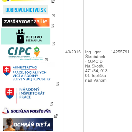
40/2016
Ing. Igor
14255791
Škrobánek
- O.P.C.D
Na Skotňu
471/54, 013
01 Teplička
nad Váhom