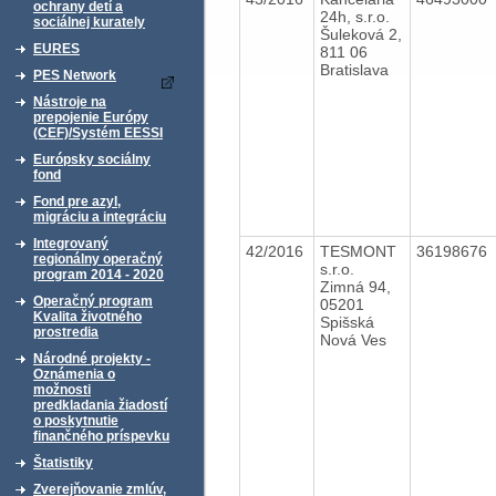
ochrany detí a
24h, s.r.o.
sociálnej kurately
Šuleková 2,
EURES
811 06
Bratislava
PES Network
Nástroje na
prepojenie Európy
(CEF)/Systém EESSI
Európsky sociálny
fond
Fond pre azyl,
migráciu a integráciu
Integrovaný
42/2016
TESMONT
36198676
regionálny operačný
s.r.o.
program 2014 - 2020
Zimná 94,
Operačný program
05201
Kvalita životného
Spišská
prostredia
Nová Ves
Národné projekty -
Oznámenia o
možnosti
predkladania žiadostí
o poskytnutie
finančného príspevku
Štatistiky
Zverejňovanie zmlúv,