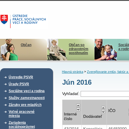
Občan
Občan so
Sociál
zdravotným
a rodi
postihnutím
>
Hlavná stránka
Zverejňovanie zmlúv, faktúr 
Ústredie PSVR
Jún 2016
Úrady PSVR
Sociálne veci a rodina
Vyhľadať:
Služby zamestnanosti
Záruky pre mladých
IČO
Voľné pracovné
Interné
miesta
Dodávateľ
číslo
Zariadenia
sociálnoprávnej
43/2016
Kancelária
46493000