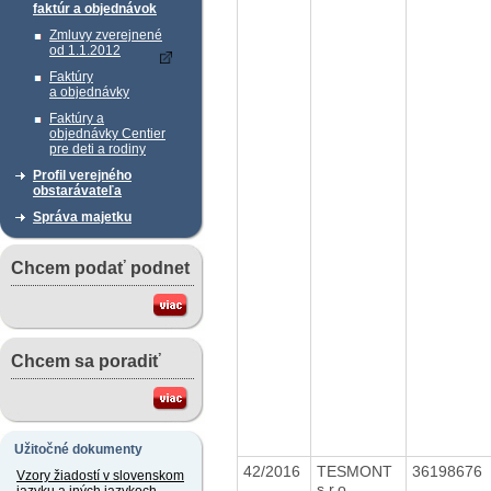
faktúr a objednávok
Zmluvy zverejnené
od 1.1.2012
Faktúry
a objednávky
Faktúry a
objednávky Centier
pre deti a rodiny
Profil verejného
obstarávateľa
Správa majetku
Chcem podať podnet
Chcem sa poradiť
Užitočné dokumenty
42/2016
TESMONT
36198676
Vzory žiadostí v slovenskom
s.r.o.