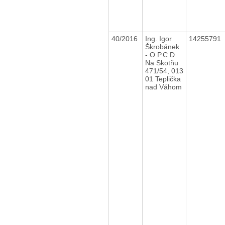
40/2016
Ing. Igor
14255791
Škrobánek
- O.P.C.D
Na Skotňu
471/54, 013
01 Teplička
nad Váhom