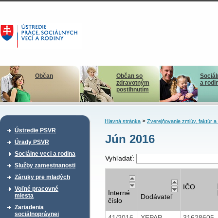
Občan
Občan so
Sociál
zdravotným
a rodi
postihnutím
>
Hlavná stránka
Zverejňovanie zmlúv, faktúr 
Ústredie PSVR
Jún 2016
Úrady PSVR
Sociálne veci a rodina
Vyhľadať:
Služby zamestnanosti
Záruky pre mladých
IČO
Voľné pracovné
Interné
miesta
Dodávateľ
číslo
Zariadenia
sociálnoprávnej
41/2016
XEPAP
31628605