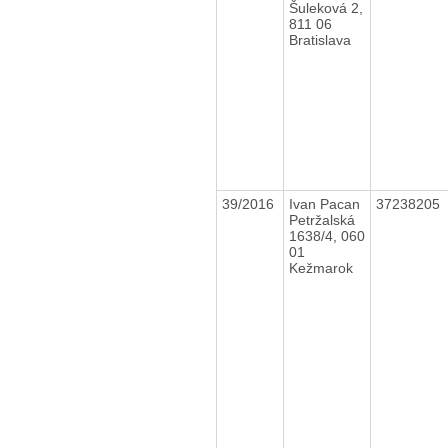
Šuleková 2,
811 06
Bratislava
39/2016
Ivan Pacan
37238205
Petržalská
1638/4, 060
01
Kežmarok