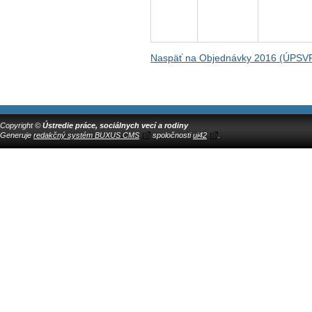
Naspäť na Objednávky 2016 (ÚPSV
Copyright ©
Ústredie práce, sociálnych vecí a rodiny
Generuje
redakčný systém BUXUS CMS
spoločnosti
ui42
.