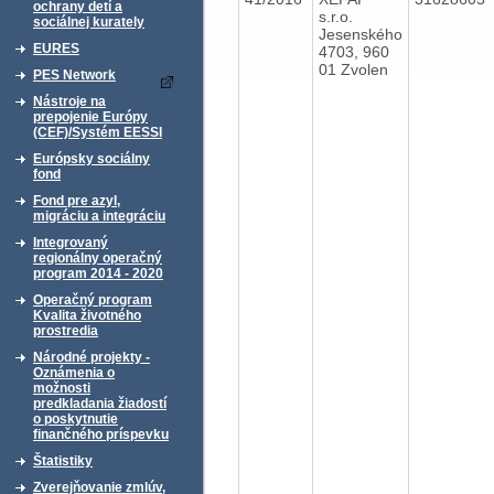
ochrany detí a
s.r.o.
sociálnej kurately
Jesenského
EURES
4703, 960
01 Zvolen
PES Network
Nástroje na
prepojenie Európy
(CEF)/Systém EESSI
Európsky sociálny
fond
Fond pre azyl,
migráciu a integráciu
Integrovaný
regionálny operačný
program 2014 - 2020
Operačný program
Kvalita životného
prostredia
Národné projekty -
Oznámenia o
možnosti
predkladania žiadostí
o poskytnutie
finančného príspevku
Štatistiky
Zverejňovanie zmlúv,