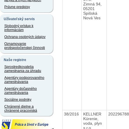
jazyku a iných jazykoch
Zimná 94,
Právne predpisy
05201
Spišská
Nová Ves
Užívateľský servis
Slobodný prístup k
informáciám
Ochrana osobných údajov
Oznamovanie
protispoločenskej činnosti
Naše registre
Sprostredkovatelia
zamestnania za úhradu
Agentúry podporovaného
zamestnávania
Agentúry dočasného
zamestnávania
Sociálne podniky
Chránené dielne a
chránené pracoviská
38/2016
KELLNER
20229678
Kúrenie,
voda, plyn
s.r.o.