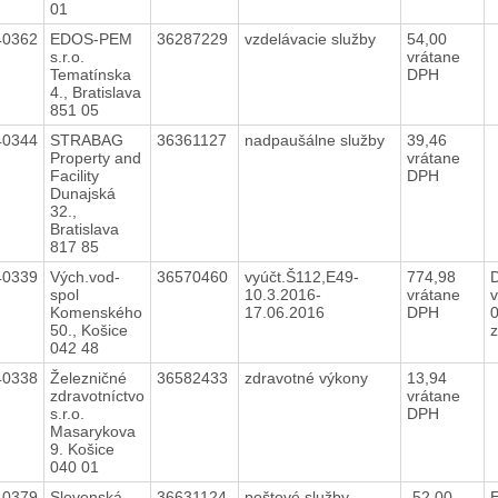
01
40362
EDOS-PEM
36287229
vzdelávacie služby
54,00
s.r.o.
vrátane
Tematínska
DPH
4., Bratislava
851 05
40344
STRABAG
36361127
nadpaušálne služby
39,46
Property and
vrátane
Facility
DPH
Dunajská
32.,
Bratislava
817 85
40339
Vých.vod-
36570460
vyúčt.Š112,E49-
774,98
spol
10.3.2016-
vrátane
v
Komenského
17.06.2016
DPH
50., Košice
042 48
40338
Železničné
36582433
zdravotné výkony
13,94
zdravotníctvo
vrátane
s.r.o.
DPH
Masarykova
9. Košice
040 01
40379
Slovenská
36631124
poštové služby -
-52,00
E