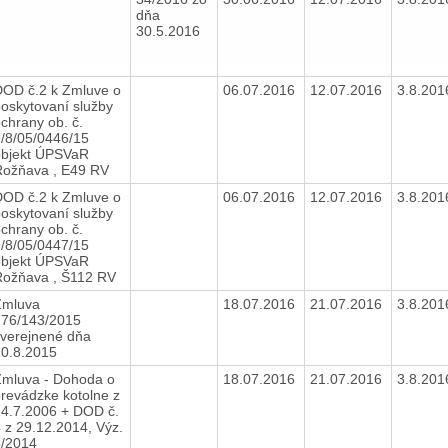
dňa
30.5.2016
DOD č.2 k Zmluve o
06.07.2016
12.07.2016
3.8.20
oskytovaní služby
chrany ob. č.
/8/05/0446/15
objekt ÚPSVaR
Rožňava , E49 RV
DOD č.2 k Zmluve o
06.07.2016
12.07.2016
3.8.20
oskytovaní služby
chrany ob. č.
/8/05/0447/15
objekt ÚPSVaR
Rožňava , Š112 RV
Zmluva
18.07.2016
21.07.2016
3.8.20
276/143/2015
verejnené dňa
20.8.2015
Zmluva - Dohoda o
18.07.2016
21.07.2016
3.8.20
revádzke kotolne z
4.7.2006 + DOD č.
 z 29.12.2014, Výz.
5/2014