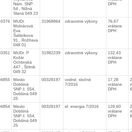
Nám. SNP
DPH
54., Nižná
Slaná 049 23
40376
MUDr.
31968864
zdravotné výkony
76,67
Molnárová
vrátane
Eva
DPH
Šafárikova
91., Rožňava
048 01
40351
MUDr. P.
31982239
zdravotné výkony
132,43
Kožár
vrátane
Ochtinská
DPH
447., Štítnik
049 32
04855
Mesto
00328197
vodné, stočné
17,28
Dobšiná
7/2016
vrátane
n
SNP č. 554,
DPH
Dobšiná 049
25
04854
Mesto
00328197
el. energia 7/2016
128,60
Dobšiná
vrátane
n
SNP č. 554,
DPH
Dobšiná 049
25