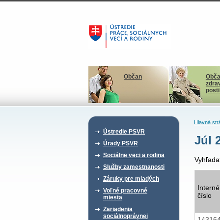
Občan
Obča
zdra
post
Hlavná str
Ústredie PSVR
Júl 
Úrady PSVR
Sociálne veci a rodina
Vyhľada
Služby zamestnanosti
Záruky pre mladých
Interné
Voľné pracovné
číslo
miesta
Zariadenia
sociálnoprávnej
14316