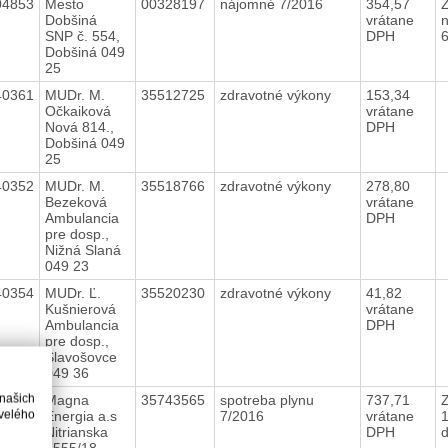
04853
Mesto
00328197
nájomné 7/2016
354,57
Dobšiná
vrátane
n
SNP č. 554,
DPH
Dobšiná 049
25
40361
MUDr. M.
35512725
zdravotné výkony
153,34
Očkaiková
vrátane
Nová 814.,
DPH
Dobšiná 049
25
40352
MUDr. M.
35518766
zdravotné výkony
278,80
Bezeková
vrátane
Ambulancia
DPH
pre dosp.,
Nižná Slaná
049 23
40354
MUDr. Ľ.
35520230
zdravotné výkony
41,82
Kušnierová
vrátane
Ambulancia
DPH
pre dosp.,
Slavošovce
049 36
 našich
40349
Magna
35743565
spotreba plynu
737,71
Z
velého
Energia a.s
7/2016
vrátane
Nitrianska
DPH
7555/18.,