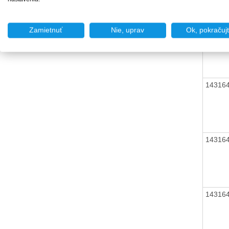
14316
Zamietnuť
Nie, uprav
Ok, pokračuj
14316
14316
14316