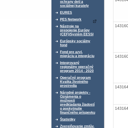
ochrany detí a
sociálnej kurately
EURES
PES Network
14316
Nástroje na
prepojenie Európy
(CEF)/Systém EESSI
Európsky sociálny
fond
Fond pre azyl,
14316
migráciu a integráciu
Integrovaný
regionálny operačný
program 2014 - 2020
Operačný program
Kvalita životného
prostredia
14316
Národné projekty -
Oznámenia o
možnosti
predkladania žiadostí
14316
o poskytnutie
finančného príspevku
Štatistiky
Zverejňovanie zmlúv,