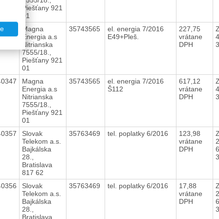
Piešťany 921
01
40348
Magna
35743565
el. energia 7/2016
227,75
Z
te
Energia a.s
E49+Pleš.
vrátane
Nitrianska
DPH
7555/18.,
Piešťany 921
01
40347
Magna
35743565
el. energia 7/2016
617,12
Z
Energia a.s
Š112
vrátane
Nitrianska
DPH
7555/18.,
Piešťany 921
01
40357
Slovak
35763469
tel. poplatky 6/2016
123,98
Z
Telekom a.s.
vrátane
2
Bajkálska
DPH
6
28.,
3
Bratislava
817 62
40356
Slovak
35763469
tel. poplatky 6/2016
17,88
Z
Telekom a.s.
vrátane
2
Bajkálska
DPH
6
28.,
3
Bratislava