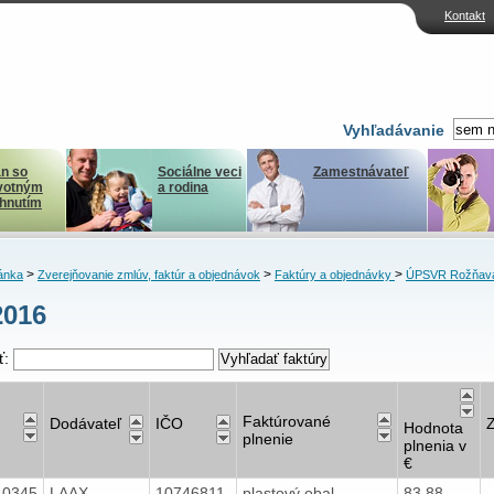
Kontakt
Vyhľadávanie
n so
Sociálne veci
Zamestnávateľ
votným
a rodina
ihnutím
>
>
>
ánka
Zverejňovanie zmlúv, faktúr a objednávok
Faktúry a objednávky
ÚPSVR Rožňav
2016
ť:
Faktúrované
Dodávateľ
IČO
Hodnota
plnenie
plnenia v
€
40345
LAAX
10746811
plastový obal,
83,88