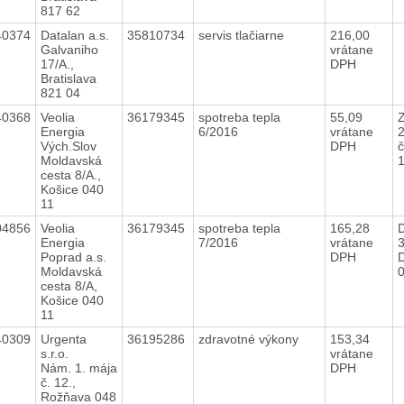
817 62
40374
Datalan a.s.
35810734
servis tlačiarne
216,00
Galvaniho
vrátane
17/A.,
DPH
Bratislava
821 04
40368
Veolia
36179345
spotreba tepla
55,09
Energia
6/2016
vrátane
Vých.Slov
DPH
č
Moldavská
cesta 8/A.,
Košice 040
11
04856
Veolia
36179345
spotreba tepla
165,28
Energia
7/2016
vrátane
Poprad a.s.
DPH
D
Moldavská
cesta 8/A,
Košice 040
11
40309
Urgenta
36195286
zdravotné výkony
153,34
s.r.o.
vrátane
Nám. 1. mája
DPH
č. 12.,
Rožňava 048