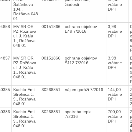
Šafárikova
žiadosti
vrátane
104.,
DPH
Rožňava 048
01
04858
MV SR OR
00151866
ochrana objektov
3,98
PZ Rožňava
E49 7/2016
vrátane
p
ul. J. Kráľa
DPH
o
1., Rožňava
9
048 01
04857
MV SR OR
00151866
ochrana objektov
3,98
PZ Rožňava
Š112 7/2016
vrátane
p
ul. J. Kráľa
DPH
o
1., Rožňava
9
048 01
40385
Kuchta Emil
30268851
nájom garáži 7/2016
144,00
Strelnica č.
vrátane
9., Rožňava
DPH
z
048 01
40386
Kuchta Emil
30268851
spotreba tepla
700,00
Strelnica č.
7/2016
vrátane
p
9., Rožňava
DPH
2
048 01
4