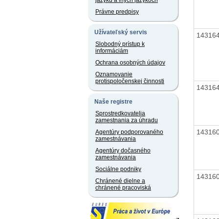
jazyku a iných jazykoch
Právne predpisy
Užívateľský servis
14316
Slobodný prístup k
informáciám
Ochrana osobných údajov
Oznamovanie
protispoločenskej činnosti
14316
Naše registre
Sprostredkovatelia
zamestnania za úhradu
14316
Agentúry podporovaného
zamestnávania
Agentúry dočasného
zamestnávania
Sociálne podniky
14316
Chránené dielne a
chránené pracoviská