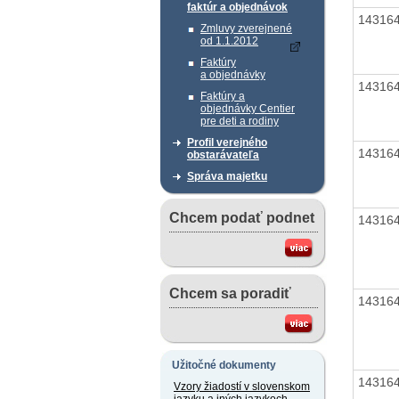
faktúr a objednávok
14316
Zmluvy zverejnené
od 1.1.2012
Faktúry
a objednávky
14316
Faktúry a
objednávky Centier
pre deti a rodiny
Profil verejného
14316
obstarávateľa
Správa majetku
Chcem podať podnet
14316
Chcem sa poradiť
14316
Užitočné dokumenty
14316
Vzory žiadostí v slovenskom