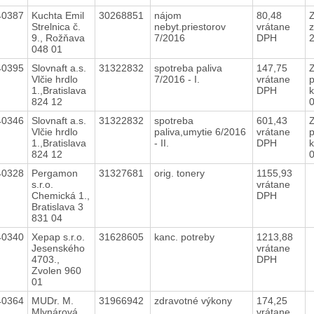
40387
Kuchta Emil
30268851
nájom
80,48
Strelnica č.
nebyt.priestorov
vrátane
z
9., Rožňava
7/2016
DPH
048 01
40395
Slovnaft a.s.
31322832
spotreba paliva
147,75
Vlčie hrdlo
7/2016 - I.
vrátane
p
1.,Bratislava
DPH
k
824 12
40346
Slovnaft a.s.
31322832
spotreba
601,43
Vlčie hrdlo
paliva,umytie 6/2016
vrátane
p
1.,Bratislava
- II.
DPH
k
824 12
40328
Pergamon
31327681
orig. tonery
1155,93
s.r.o.
vrátane
Chemická 1.,
DPH
Bratislava 3
831 04
40340
Xepap s.r.o.
31628605
kanc. potreby
1213,88
Jesenského
vrátane
4703.,
DPH
Zvolen 960
01
40364
MUDr. M.
31966942
zdravotné výkony
174,25
Mlynárová
vrátane