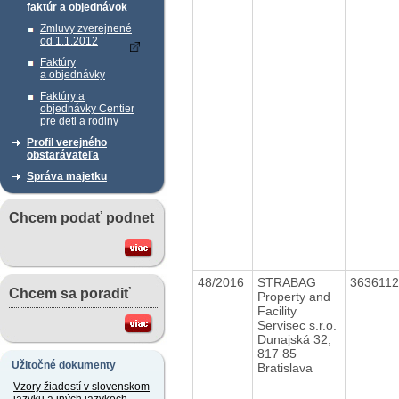
faktúr a objednávok
Zmluvy zverejnené
od 1.1.2012
Faktúry
a objednávky
Faktúry a
objednávky Centier
pre deti a rodiny
Profil verejného
obstarávateľa
Správa majetku
Chcem podať podnet
48/2016
STRABAG
363611
Chcem sa poradiť
Property and
Facility
Servisec s.r.o.
Dunajská 32,
817 85
Užitočné dokumenty
Bratislava
Vzory žiadostí v slovenskom