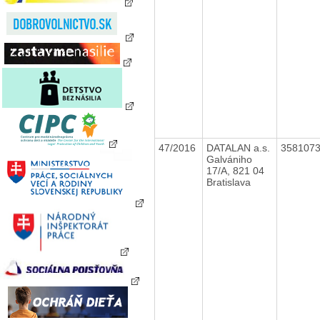
47/2016
DATALAN a.s.
358107
Galvániho
17/A, 821 04
Bratislava