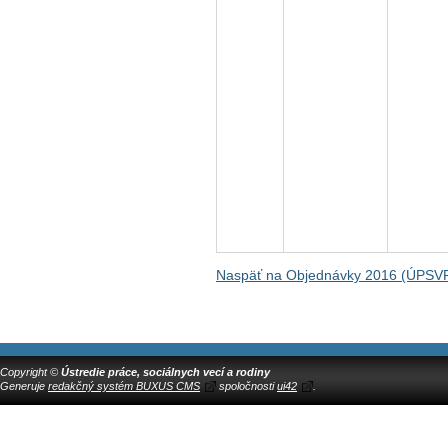
Naspäť na Objednávky 2016 (ÚPSV
Copyright ©
Ústredie práce, sociálnych vecí a rodiny
Generuje
redakčný systém BUXUS CMS
spoločnosti
ui42
.