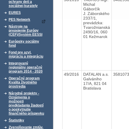
ochrany detí a
Michal
sociálnej kurately
Gáborčík
EURES
J. Záborského
2337/1,
PES Network
prevádzka:
Nástroje na
Tvarožnianská
prepojenie Európy
2490/16, 060
(CEF)/Systém EESSI
01 Kežmarok
Európsky sociálny
fond
Fond pre azyl,
migráciu a integráciu
Integrovaný
regionálny operačný
program 2014 - 2020
49/2016
DATALAN a.s.
358107
Operačný program
Galvániho
Kvalita životného
17/A, 821 04
prostredia
Bratislava
Národné projekty -
Oznámenia o
možnosti
predkladania žiadostí
o poskytnutie
finančného príspevku
Štatistiky
Zverejňovanie zmlúv,