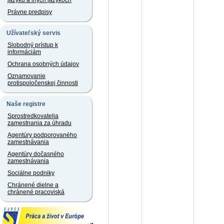
jazyku a iných jazykoch
Právne predpisy
Užívateľský servis
Slobodný prístup k
informáciám
Ochrana osobných údajov
Oznamovanie
protispoločenskej činnosti
Naše registre
Sprostredkovatelia
zamestnania za úhradu
Agentúry podporovaného
zamestnávania
Agentúry dočasného
zamestnávania
Sociálne podniky
Chránené dielne a
chránené pracoviská