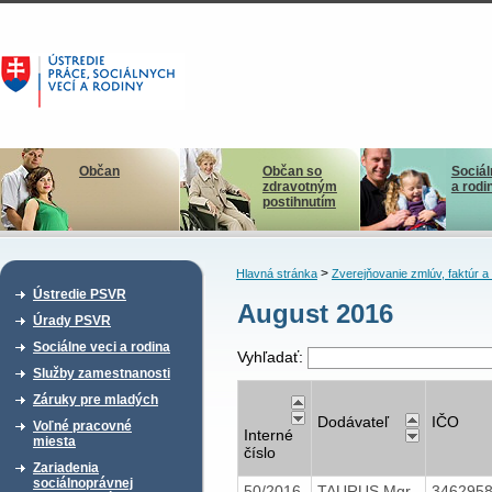
Občan
Občan so
Sociál
zdravotným
a rodi
postihnutím
>
Hlavná stránka
Zverejňovanie zmlúv, faktúr 
Ústredie PSVR
August 2016
Úrady PSVR
Sociálne veci a rodina
Vyhľadať:
Služby zamestnanosti
Záruky pre mladých
Dodávateľ
IČO
Voľné pracovné
Interné
miesta
číslo
Zariadenia
sociálnoprávnej
50/2016
TAURUS Mgr.
346295