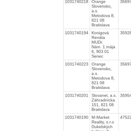
1031740218
Orange
3569
Slovensko,
a.s.
Metodova 8,
821 08
Bratislava
1031740194
Konigová
3592
Renáta
MUDr.
Nám. 1.mája
6, 903 01
Senec
1031740223
Orange
3569
Slovensko,
a.s.
Metodova 8,
821 08
Bratislava
1031740201
Slovanet, a.s.
3595
Záhradnícka
151, 821 08
Bratislava
1031740190
M-Market
4752
Reality, s.r.o
Dukelských