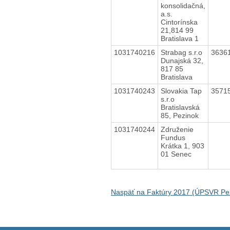
konsolidačná,
a.s.
Cintorínska
21,814 99
Bratislava 1
1031740216
Strabag s.r.o
3636
Dunajská 32,
817 85
Bratislava
1031740243
Slovakia Tap
3571
s.r.o
Bratislavská
85, Pezinok
1031740244
Združenie
Fundus
Krátka 1, 903
01 Senec
Naspäť na Faktúry 2017 (ÚPSVR Pe