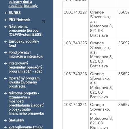
ochrany detí a
sociálnej kurately
1031740227
Orange
3569
EURES
Slovensko,
PES Network
a.s.
Metodova 8,
Nástroje na
821 08
prepojenie Európy
(CEF)/Systém EESSI
Bratislava
Európsky sociálny
1031740225
Orange
3569
fond
Slovensko,
a.s.
Fond pre azyl,
Metodova 8,
migráciu a integráciu
821 08
Integrovaný
Bratislava
regionálny operačný
program 2014 - 2020
1031740226
Orange
3569
Slovensko,
Operačný program
Kvalita životného
a.s.
prostredia
Metodova 8,
821 08
Národné projekty -
Bratislava
Oznámenia o
možnosti
1031740221
Orange
3569
predkladania žiadostí
Slovensko,
o poskytnutie
a.s.
finančného príspevku
Metodova 8,
Štatistiky
821 08
Bratislava
Zverejňovanie zmlúv,