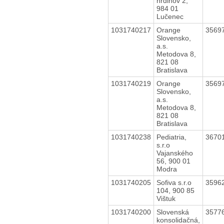
hrdinov 2,
984 01
Lučenec
1031740217
Orange
3569
Slovensko,
a.s.
Metodova 8,
821 08
Bratislava
1031740219
Orange
3569
Slovensko,
a.s.
Metodova 8,
821 08
Bratislava
1031740238
Pediatria,
3670
s.r.o
Vajanského
56, 900 01
Modra
1031740205
Sofiva s.r.o
3596
104, 900 85
Vištuk
1031740200
Slovenská
3577
konsolidačná,