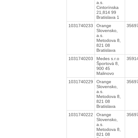
a.s.
Cintorínska
21,814 99
Bratislava 1
1031740233
Orange
3569
Slovensko,
a.s.
Metodova 8,
821 08
Bratislava
1031740203
Medes s.r.o
3591
Športová 8,
900 45
Malinovo
1031740229
Orange
3569
Slovensko,
a.s.
Metodova 8,
821 08
Bratislava
1031740222
Orange
3569
Slovensko,
a.s.
Metodova 8,
821 08