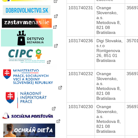
1031740231
Orange
3569
Slovensko,
a.s.
Metodova 8,
821 08
Bratislava
1031740236
Digi Slovakia,
3570
s.r.o
Rontgenova
26, 851 01
Bratislava
1031740232
Orange
3569
Slovensko,
a.s.
Metodova 8,
821 08
Bratislava
1031740230
Orange
3569
Slovensko,
a.s.
Metodova 8,
821 08
Bratislava