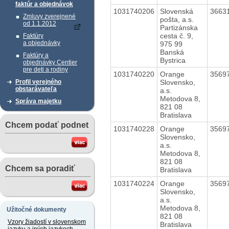
faktúr a objednávok
1031740206
Slovenská
3663
Zmluvy zverejnené
pošta, a.s.
od 1.1.2012
Partizánska
cesta č. 9,
Faktúry
a objednávky
975 99
Banská
Faktúry a
Bystrica
objednávky Centier
pre deti a rodiny
1031740220
Orange
3569
Slovensko,
Profil verejného
obstarávateľa
a.s.
Metodova 8,
Správa majetku
821 08
Bratislava
Chcem podať podnet
1031740228
Orange
3569
Slovensko,
a.s.
Metodova 8,
821 08
Chcem sa poradiť
Bratislava
1031740224
Orange
3569
Slovensko,
a.s.
Metodova 8,
Užitočné dokumenty
821 08
Vzory žiadostí v slovenskom
Bratislava