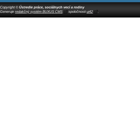
Copyright ©
Ústredie práce, sociálnych vecí a rodiny
Generuje
redakčný systém BUXUS CMS
spoločnosti
ui42
.