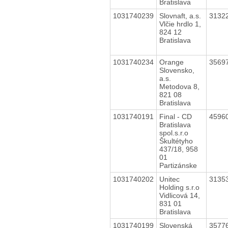
Bratislava
1031740239
Slovnaft, a.s.
3132
Vlčie hrdlo 1,
824 12
Bratislava
1031740234
Orange
3569
Slovensko,
a.s.
Metodova 8,
821 08
Bratislava
1031740191
Final - CD
4596
Bratislava
spol.s.r.o
Škultétyho
437/18, 958
01
Partizánske
1031740202
Unitec
3135
Holding s.r.o
Vidlicová 14,
831 01
Bratislava
1031740199
Slovenská
3577