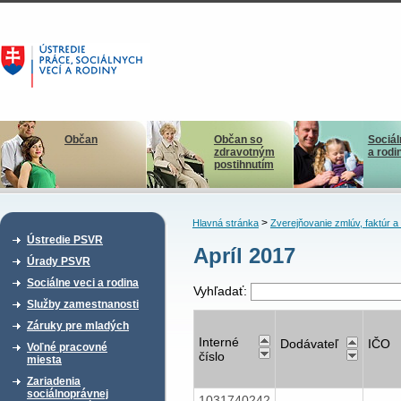
Občan
Občan so
Sociál
zdravotným
a rodi
postihnutím
>
Hlavná stránka
Zverejňovanie zmlúv, faktúr 
Ústredie PSVR
Apríl 2017
Úrady PSVR
Sociálne veci a rodina
Vyhľadať:
Služby zamestnanosti
Záruky pre mladých
Interné
Dodávateľ
IČO
Voľné pracovné
číslo
miesta
Zariadenia
sociálnoprávnej
1031740242