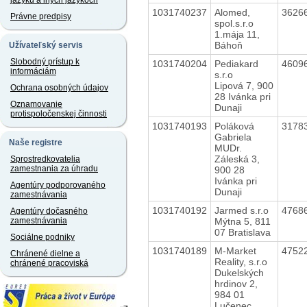
jazyku a iných jazykoch
1031740237
Alomed,
3626
Právne predpisy
spol.s.r.o
1.mája 11,
Báhoň
Užívateľský servis
Slobodný prístup k
1031740204
Pediakard
4609
informáciám
s.r.o
Lipová 7, 900
Ochrana osobných údajov
28 Ivánka pri
Oznamovanie
Dunaji
protispoločenskej činnosti
1031740193
Poláková
3178
Gabriela
Naše registre
MUDr.
Záleská 3,
Sprostredkovatelia
zamestnania za úhradu
900 28
Ivánka pri
Agentúry podporovaného
Dunaji
zamestnávania
1031740192
Jarmed s.r.o
4768
Agentúry dočasného
Mýtna 5, 811
zamestnávania
07 Bratislava
Sociálne podniky
1031740189
M-Market
4752
Chránené dielne a
Reality, s.r.o
chránené pracoviská
Dukelských
hrdinov 2,
984 01
Lučenec