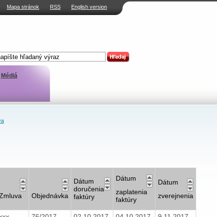
Mapa stránok
RSS
English version
Médiá
va
Dátum
Dátum
Dátum
doručenia
zaplatenia
Zmluva
Objednávka
zverejnenia
faktúry
faktúry
xxx
76/2017
02.10.2017
04.10.2017
9.11.2017