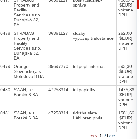
Property and
správa
[$EUR]
Facility
vrátane
Services s.r.o.
DPH
Dunajská 32,
BA
40478
STRABAG
36361127
služby-
252,00
Property and
vyp.,zap.trafostanice
[$EUR]
Facility
vrátane
Services s.r.o.
DPH
Dunajská 32,
BA
40479
Orange
35697270
tel.popl.,internet
593,30
Slovensko,a.s.
[$EUR]
Metodova 8,BA
vrátane
DPH
40480
SWAN, a.s.
47258314
tel.poplatky
1475,36
Borská 6 BA
[$EUR]
vrátane
DPH
40481
SWAN, a.s.
47258314
údržba siete
1581,66
Borská 6 BA
LAN,pren.prvku
[$EUR]
vrátane
DPH
<<
<
|
1
|
2
|
>
>>