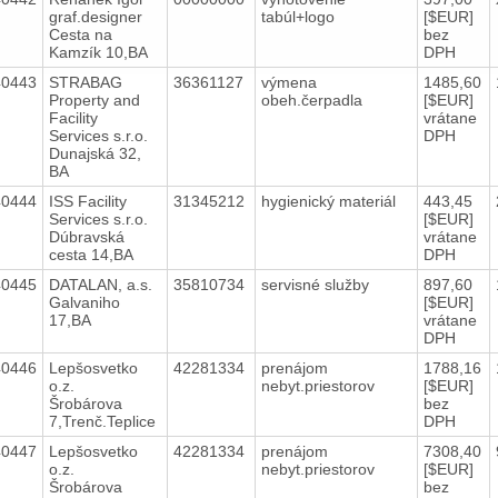
graf.designer
tabúl+logo
[$EUR]
Cesta na
bez
Kamzík 10,BA
DPH
40443
STRABAG
36361127
výmena
1485,60
Property and
obeh.čerpadla
[$EUR]
Facility
vrátane
Services s.r.o.
DPH
Dunajská 32,
BA
40444
ISS Facility
31345212
hygienický materiál
443,45
Services s.r.o.
[$EUR]
Dúbravská
vrátane
cesta 14,BA
DPH
40445
DATALAN, a.s.
35810734
servisné služby
897,60
Galvaniho
[$EUR]
17,BA
vrátane
DPH
40446
Lepšosvetko
42281334
prenájom
1788,16
o.z.
nebyt.priestorov
[$EUR]
Šrobárova
bez
7,Trenč.Teplice
DPH
40447
Lepšosvetko
42281334
prenájom
7308,40
o.z.
nebyt.priestorov
[$EUR]
Šrobárova
bez