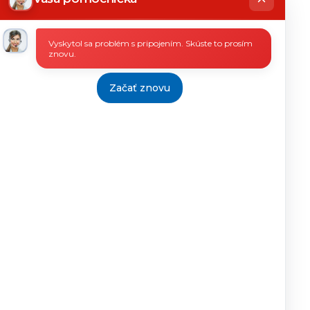
Vyskytol sa problém s pripojením. Skúste to prosím
znovu.
13/2016
59/2017
16.10.2017
23.10.2017
9.11.2017
Začať znovu
13/2004
xxx
11.10.2017
26.10.2017
9.11.2017
11/2008
xxx
11.10.2017
26.10.2017
9.11.2017
11/2008
xxx
11.10.2017
26.10.2017
9.11.2017