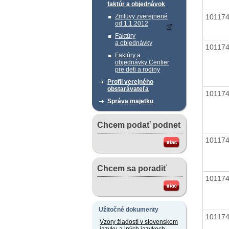
faktúr a objednávok
10117
Zmluvy zverejnené
od 1.1.2012
Faktúry
a objednávky
10117
Faktúry a
objednávky Centier
pre deti a rodiny
Profil verejného
obstarávateľa
10117
Správa majetku
Chcem podať podnet
10117
Chcem sa poradiť
10117
Užitočné dokumenty
10117
Vzory žiadostí v slovenskom