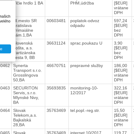
Vlčie hrdlo 1 BA
PHM,údržba
[$EUR]
vrátane
DPH
 našich
40460
Hl.mesto SR
00603481
poplatok-odvoz
597,24
velého
Bratislava
odpadu
[$EUR]
Primaiálne
bez
nám.1,BA
DPH
40461
Slovenská
36631124
sprac.poukazu U
3,90
pošta, a.s.
[$EUR]
te
Partizánska
bez
cesta 9, BB
DPH
40462
Synerta
46670751
prepravné služby
186,00
Transport s.r.o.
[$EUR]
Grosslingova
vrátane
50,BA
DPH
40463
SECURITON
35693835
monitoring-10-
322,16
Servis,.s.r.o.
12/2017
[$EUR]
Mlynské Nivy,
vrátane
BA
DPH
40464
Slovak
35763469
tel.popl.-reg.str.
15,50
Telekom,a.s.
[$EUR]
Bajkalská
vrátane
28,BA
DPH
40465
Slovak
35763469
internet 10/2017
119,77