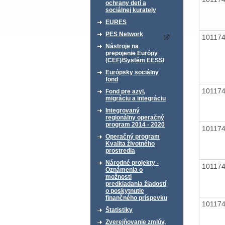
ochrany detí a
sociálnej kurately
EURES
PES Network
10117
Nástroje na
prepojenie Európy
(CEF)/Systém EESSI
Európsky sociálny
fond
10117
Fond pre azyl,
migráciu a integráciu
Integrovaný
regionálny operačný
program 2014 - 2020
10117
Operačný program
Kvalita životného
prostredia
Národné projekty -
10117
Oznámenia o
možnosti
predkladania žiadostí
o poskytnutie
finančného príspevku
10117
Štatistiky
Zverejňovanie zmlúv,