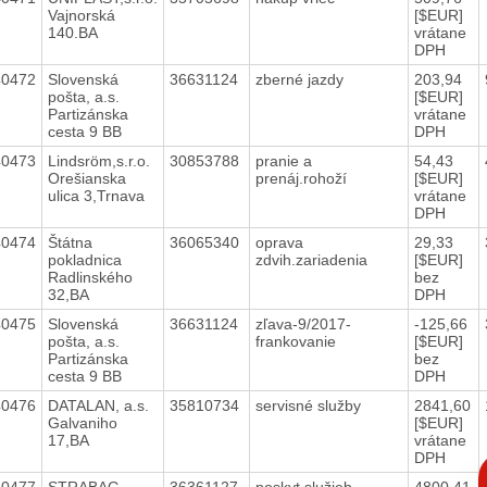
Vajnorská
[$EUR]
140.BA
vrátane
DPH
40472
Slovenská
36631124
zberné jazdy
203,94
pošta, a.s.
[$EUR]
Partizánska
vrátane
cesta 9 BB
DPH
40473
Lindsröm,s.r.o.
30853788
pranie a
54,43
Orešianska
prenáj.rohoží
[$EUR]
ulica 3,Trnava
vrátane
DPH
40474
Štátna
36065340
oprava
29,33
pokladnica
zdvih.zariadenia
[$EUR]
Radlinského
bez
32,BA
DPH
40475
Slovenská
36631124
zľava-9/2017-
-125,66
pošta, a.s.
frankovanie
[$EUR]
Partizánska
bez
cesta 9 BB
DPH
40476
DATALAN, a.s.
35810734
servisné služby
2841,60
Galvaniho
[$EUR]
17,BA
vrátane
DPH
C
p
40477
STRABAG
36361127
poskyt.služieb-
4800,41