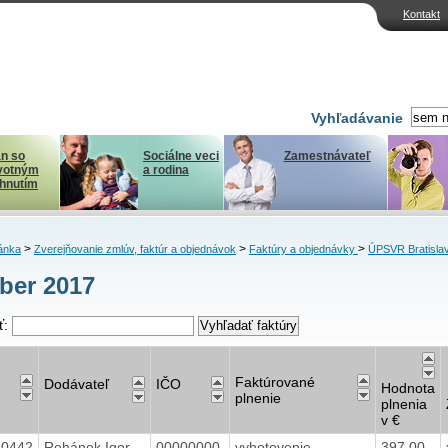
Kontakt
Vyhľadávanie
n so
Sociálne veci
Zamestnávateľ
votným
a rodina
ihnutím
>
>
>
ánka
Zverejňovanie zmlúv, faktúr a objednávok
Faktúry a objednávky
ÚPSVR Bratisla
ber 2017
ť:
Faktúrované
Dodávateľ
IČO
Hodnota
plnenie
plnenia
v €
40442
Rehánek Igor
00000000
vyhotovenie
397,00