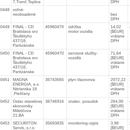
7,Trenč.Teplice
DPH
40448
voľné-
neobsadené
bez
DPH
40449
FINAL - CD
45960470
údržba
14,02
Bratislava sro
motor.vozidla
[$EUR]
Škultétyho
vrátane
437/18,
DPH
Partizánske
40450
FINAL - CD
45960470
servisné služby-
71,64
Bratislava sro
vozidlá
[$EUR]
Škultétyho
vrátane
437/18,
DPH
Partizánske
40451
MAGNA
35743565
plyn-Vazovova
2072,22
ENERGIA, a.s.
[$EUR]
Nitrianska 18
vrátane
,Piešťany
DPH
40452
Ústav stavebnej
36746916
znalec. posudok
264,00
ekonomiky
[$EUR]
Miletičova
vrátane
21,BA
DPH
40453
SECURITON
35693835
monitoring-výpis
3,98
Servis,.s.r.o.
[$EUR]