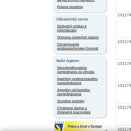
jazyku a iných jazykoch
Právne predpisy
10117
Užívateľský servis
Slobodný prístup k
informáciám
Ochrana osobných údajov
10117
Oznamovanie
protispoločenskej činnosti
Naše registre
10117
Sprostredkovatelia
zamestnania za úhradu
Agentúry podporovaného
zamestnávania
10117
Agentúry dočasného
zamestnávania
Sociálne podniky
10117
Chránené dielne a
chránené pracoviská
10117