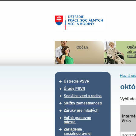
Občan
Obča
zdra
post
Hlavná str
Ústredie PSVR
októ
Úrady PSVR
Sociálne veci a rodina
Vyhľada
Služby zamestnanosti
Záruky pre mladých
Interné
Voľné pracovné
číslo
miesta
Zariadenia
sociálnoprávnej
10117