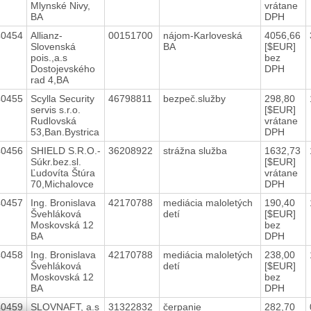
Mlynské Nivy,
vrátane
BA
DPH
40454
Allianz-
00151700
nájom-Karloveská
4056,66
Slovenská
BA
[$EUR]
pois.,a.s
bez
Dostojevského
DPH
rad 4,BA
40455
Scylla Security
46798811
bezpeč.služby
298,80
servis s.r.o.
[$EUR]
Rudlovská
vrátane
53,Ban.Bystrica
DPH
40456
SHIELD S.R.O.-
36208922
strážna služba
1632,73
Súkr.bez.sl.
[$EUR]
Ľudovíta Štúra
vrátane
70,Michalovce
DPH
40457
Ing. Bronislava
42170788
mediácia maloletých
190,40
Švehláková
detí
[$EUR]
Moskovská 12
bez
BA
DPH
40458
Ing. Bronislava
42170788
mediácia maloletých
238,00
Švehláková
detí
[$EUR]
Moskovská 12
bez
BA
DPH
40459
SLOVNAFT, a.s
31322832
čerpanie
282,70