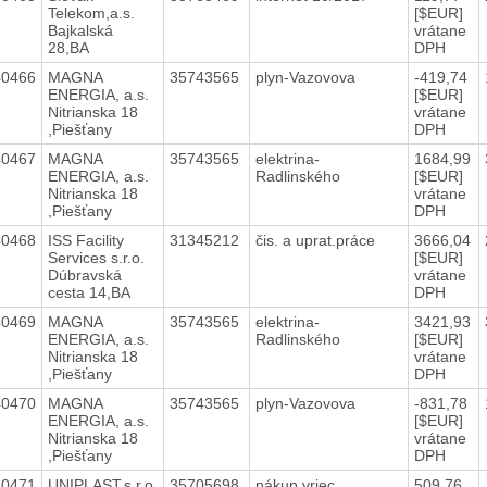
Telekom,a.s.
[$EUR]
Bajkalská
vrátane
28,BA
DPH
40466
MAGNA
35743565
plyn-Vazovova
-419,74
ENERGIA, a.s.
[$EUR]
Nitrianska 18
vrátane
,Piešťany
DPH
40467
MAGNA
35743565
elektrina-
1684,99
ENERGIA, a.s.
Radlinského
[$EUR]
Nitrianska 18
vrátane
,Piešťany
DPH
40468
ISS Facility
31345212
čis. a uprat.práce
3666,04
Services s.r.o.
[$EUR]
Dúbravská
vrátane
cesta 14,BA
DPH
40469
MAGNA
35743565
elektrina-
3421,93
ENERGIA, a.s.
Radlinského
[$EUR]
Nitrianska 18
vrátane
,Piešťany
DPH
40470
MAGNA
35743565
plyn-Vazovova
-831,78
ENERGIA, a.s.
[$EUR]
Nitrianska 18
vrátane
,Piešťany
DPH
40471
UNIPLAST,s.r.o.
35705698
nákup vriec
509,76