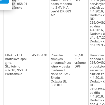
te
437/18, 958 01
pasta medená
servisnýc
Partizánske
na SMV KIA
služieb zo
cee´d DK 863
4.4.2016,
AP
Dodatok č.
RD
216/OVS/
zo dňa
4.4.2016,
Dodatok č
dňa 4.7.2
Dodatok č
dňa 29.9.
18
FINAL - CD
45960470
Prezutie
26,50
Rámcová
Bratislava spol.
zimných
Eur
dohoda č.
s r.o.
pneumatík za
vrátane
216/OVS/
Škultétyho
letné + pasta
DPH
o poskyto
437/18, 958 01
medená +
servisnýc
Partizánske
čistič na SMV
služieb zo
Škoda
4.4.2016,
Octavia BL
Dodatok č.
968 KU
RD
216/OVS/
zo dňa
4.4.2016,
Dodatok č
dňa 4.7.2