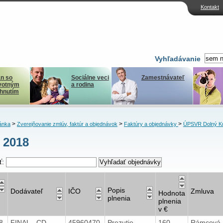
Kontakt
Vyhľadávanie
n so
Sociálne veci
Zamestnávateľ
votným
a rodina
ihnutím
>
>
>
ánka
Zverejňovanie zmlúv, faktúr a objednávok
Faktúry a objednávky
ÚPSVR Dolný K
l 2018
ť:
Popis
Dodávateľ
IČO
Zmluva
Hodnota
plnenia
plnenia
v €
18
FINAL - CD
45960470
Prezutie
160,-
Rámcová