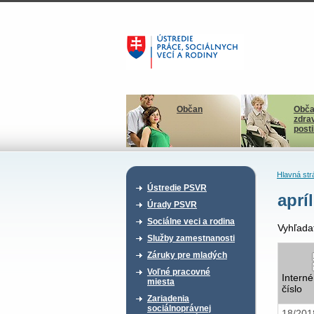
Občan
Obča
zdra
post
Hlavná str
Ústredie PSVR
aprí
Úrady PSVR
Sociálne veci a rodina
Vyhľada
Služby zamestnanosti
Záruky pre mladých
Voľné pracovné
Interné
miesta
číslo
Zariadenia
sociálnoprávnej
18/20