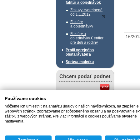
faktúr a objednávok
Zmluvy zverejnené
od 1.1.2012
Faktúry
a objednávky
Faktúry a
16/20
objednávky Centier
pre deti a rodiny
Profil verejného
obstarávateľa
Správa majetku
Chcem podať podnet
Používame cookies
Chcem sa poradiť
Môžeme ich umiestniť na analýzu údajov o našich návštevníkoch, na zlepšenie
webových stránok, zobrazovanie prispôsobeného obsahu a na poskytovanie sk
zážitku z webových stránok. Pre viac informácií o cookies používame otvorené
nastavenia.
15/20
Užitočné dokumenty
Vzory žiadostí v slovenskom