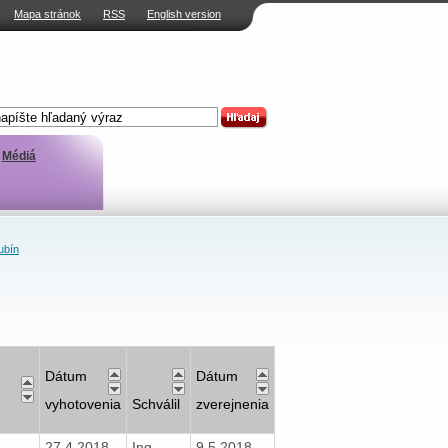
Mapa stránok
RSS
English version
Médiá
ubín
Dátum
Dátum
vyhotovenia
Schválil
zverejnenia
27.4.2018
Ing.
9.5.2018