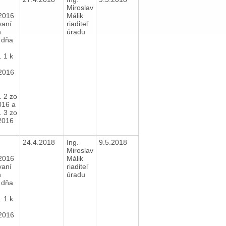
Miroslav
2016
Málik
vaní
riaditeľ
h
úradu
 dňa
 1 k
2016
. 2 zo
016 a
. 3 zo
2016
24.4.2018
Ing.
9.5.2018
Miroslav
2016
Málik
vaní
riaditeľ
h
úradu
 dňa
 1 k
2016