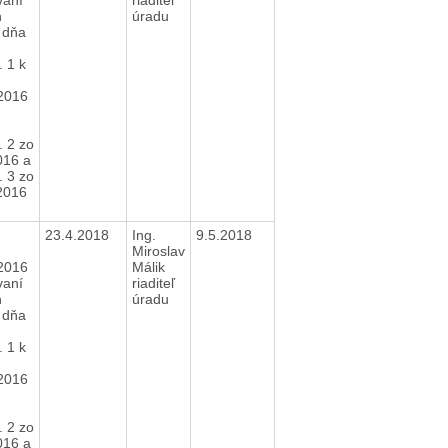
h
úradu
 dňa
 1 k
2016
. 2 zo
016 a
. 3 zo
2016
23.4.2018
Ing.
9.5.2018
Miroslav
2016
Málik
vaní
riaditeľ
h
úradu
 dňa
 1 k
2016
. 2 zo
016 a