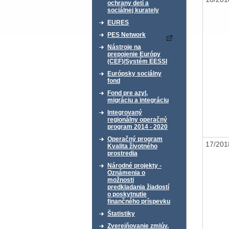
ochrany detí a
sociálnej kurately
EURES
PES Network
Nástroje na
prepojenie Európy
(CEF)/Systém EESSI
Európsky sociálny
fond
Fond pre azyl,
migráciu a integráciu
Integrovaný
regionálny operačný
program 2014 - 2020
Operačný program
17/20
Kvalita životného
prostredia
Národné projekty -
Oznámenia o
možnosti
predkladania žiadostí
o poskytnutie
finančného príspevku
Štatistiky
Zverejňovanie zmlúv,