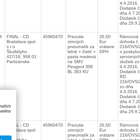
4.4.2016,
Dodatok č
dňa 4.7.2
Dodatok č
dňa 29.9.
18
FINAL - CD
45960470
Prezutie
26,50
Rámcová
Bratislava spol.
zimných
Eur
dohoda č.
s r.o.
pneumatík za
vrátane
216/OVS/
Škultétyho
letné + čistič +
DPH
o poskyto
437/18, 958 01
pasta medená
servisnýc
Partizánske
na SMV
služieb zo
Peugeot 308
4.4.2016,
BL 383 KU
Dodatok č.
RD
216/OVS/
zo dňa
4.4.2016,
Dodatok č
dňa 4.7.2
 našich
Dodatok č
velého
dňa 29.9.
18
FINAL - CD
45960470
Prezutie
26,50
Rámcová
Bratislava spol.
zimných
Eur
dohoda č.
s r.o.
pneumatík za
vrátane
216/OVS/
Škultétyho
letné + čistič +
DPH
o poskyto