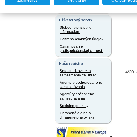
Zamietnuť
Nie, uprav
Ok, pokračuj
jazyku a iných jazykoch
Právne predpisy
Užívateľský servis
Slobodný prístup k
informáciám
Ochrana osobných údajov
Oznamovanie
protispoločenskej činnosti
Naše registre
Sprostredkovatelia
14/20
zamestnania za úhradu
Agentúry podporovaného
zamestnávania
Agentúry dočasného
zamestnávania
Sociálne podniky
Chránené dielne a
chránené pracoviská