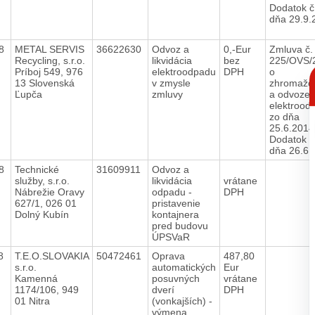
Dodatok č
dňa 29.9.
18
METAL SERVIS
36622630
Odvoz a
0,-Eur
Zmluva č.
Recycling, s.r.o.
likvidácia
bez
225/OVS/
C
Príboj 549, 976
elektroodpadu
DPH
o
p
13 Slovenská
v zmysle
zhromažď
Ľupča
zmluvy
a odvoze
elektrood
zo dňa
25.6.2014
Dodatok č
dňa 26.6
18
Technické
31609911
Odvoz a
služby, s.r.o.
likvidácia
vrátane
Nábrežie Oravy
odpadu -
DPH
627/1, 026 01
pristavenie
Dolný Kubín
kontajnera
pred budovu
ÚPSVaR
18
T.E.O.SLOVAKIA
50472461
Oprava
487,80
s.r.o.
automatických
Eur
Kamenná
posuvných
vrátane
1174/106, 949
dverí
DPH
01 Nitra
(vonkajších) -
výmena