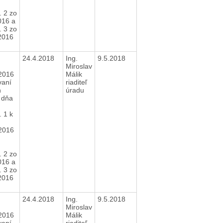
. 2 zo
016 a
. 3 zo
2016
24.4.2018
Ing.
9.5.2018
Miroslav
2016
Málik
vaní
riaditeľ
h
úradu
 dňa
 1 k
2016
. 2 zo
016 a
. 3 zo
2016
24.4.2018
Ing.
9.5.2018
Miroslav
2016
Málik
vaní
riaditeľ