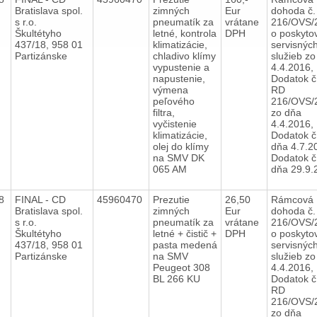
Bratislava spol.
zimných
Eur
dohoda č.
s r.o.
pneumatík za
vrátane
216/OVS/
Škultétyho
letné, kontrola
DPH
o poskyto
437/18, 958 01
klimatizácie,
servisnýc
Partizánske
chladivo klímy
služieb zo
vypustenie a
4.4.2016,
napustenie,
Dodatok č.
výmena
RD
peľového
216/OVS/
filtra,
zo dňa
vyčistenie
4.4.2016,
klimatizácie,
Dodatok č
olej do klímy
dňa 4.7.2
na SMV DK
Dodatok č
065 AM
dňa 29.9.
18
FINAL - CD
45960470
Prezutie
26,50
Rámcová
Bratislava spol.
zimných
Eur
dohoda č.
s r.o.
pneumatík za
vrátane
216/OVS/
Škultétyho
letné + čistič +
DPH
o poskyto
437/18, 958 01
pasta medená
servisnýc
Partizánske
na SMV
služieb zo
Peugeot 308
4.4.2016,
BL 266 KU
Dodatok č.
RD
216/OVS/
zo dňa