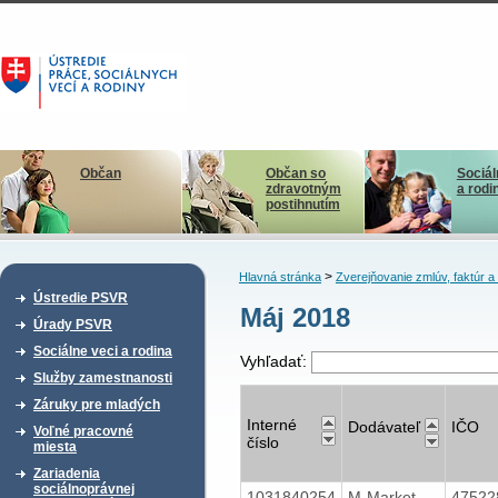
Občan
Občan so
Sociál
zdravotným
a rodi
postihnutím
>
Hlavná stránka
Zverejňovanie zmlúv, faktúr 
Ústredie PSVR
Máj 2018
Úrady PSVR
Sociálne veci a rodina
Vyhľadať:
Služby zamestnanosti
Záruky pre mladých
Interné
Dodávateľ
IČO
Voľné pracovné
číslo
miesta
Zariadenia
sociálnoprávnej
1031840254
M-Market
4752