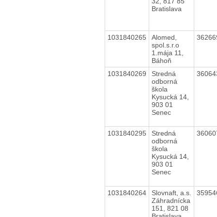
32, 817 85
Bratislava
1031840265
Alomed,
3626
spol.s.r.o
1.mája 11,
Báhoň
1031840269
Stredná
3606
odborná
škola
Kysucká 14,
903 01
Senec
1031840295
Stredná
3606
odborná
škola
Kysucká 14,
903 01
Senec
1031840264
Slovnaft, a.s.
3595
Záhradnícka
151, 821 08
Bratislava