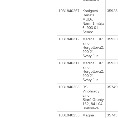
1031840267
Konigová
3592
Renáta
MUDr.
Nám. 1.mája
6, 903 01
Senec
1031840312
Medica JUR
3592
s.r.o
Hergottova2,
900 21
Svätý Jur
1031840311
Medica JUR
3592
s.r.o
Hergottova2,
900 21
Svätý Jur
1031840258
RS
3574
Vinohrady
s.r.o
Staré Grunty
162, 841 04
Bratislava
1031840255
Magna
3574