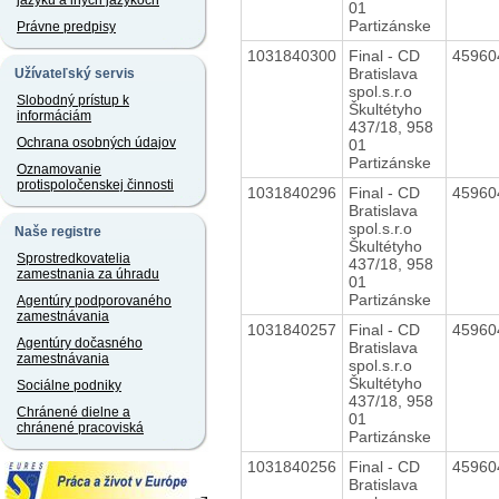
jazyku a iných jazykoch
01
Partizánske
Právne predpisy
1031840300
Final - CD
4596
Bratislava
Užívateľský servis
spol.s.r.o
Slobodný prístup k
Škultétyho
informáciám
437/18, 958
Ochrana osobných údajov
01
Partizánske
Oznamovanie
protispoločenskej činnosti
1031840296
Final - CD
4596
Bratislava
spol.s.r.o
Naše registre
Škultétyho
Sprostredkovatelia
437/18, 958
zamestnania za úhradu
01
Partizánske
Agentúry podporovaného
zamestnávania
1031840257
Final - CD
4596
Agentúry dočasného
Bratislava
zamestnávania
spol.s.r.o
Škultétyho
Sociálne podniky
437/18, 958
Chránené dielne a
01
chránené pracoviská
Partizánske
1031840256
Final - CD
4596
Bratislava