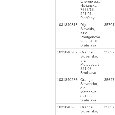
Energie a.s.
Nitrianska
7555/18,
921 01
Piešťany
1031840313
Digi
3570
Slovakia,
s.r.o
Rontgenova
26, 851 01
Bratislava
1031840287
Orange
3569
Slovensko,
a.s.
Metodova 8,
821 08
Bratislava
1031840286
Orange
3569
Slovensko,
a.s.
Metodova 8,
821 08
Bratislava
1031840285
Orange
3569
Slovensko,