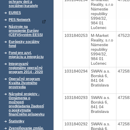
ochrany detí a
Reality, s.r.o
sociálnej kurately
Námestie
EURES
republiky
5994/32,
PES Network
984 01
Nástroje na
Lučenec
prepojenie Európy
(CEF)/Systém EESSI
1031840253
M-Market
4752
Reality, s.r.o
Európsky sociálny
Námestie
fond
republiky
Fond pre azyl,
5994/32,
migráciu a integráciu
984 01
Lučenec
Integrovaný
regionálny operačný
1031840294
SWAN a.s.
4725
program 2014 - 2020
Borská 6,
Operačný program
841 04
Kvalita životného
Bratislava
prostredia
Národné projekty -
1031840293
SWAN a.s.
4725
Oznámenia o
Borská 6,
možnosti
predkladania žiadostí
841 04
o poskytnutie
Bratislava
finančného príspevku
Štatistiky
1031840292
SWAN a.s.
4725
Borská 6,
Zverejňovanie zmlúv,