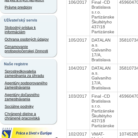
jazyku a iných jazykoch
106/2017
Final -CD
4596047
Bratislava
Právne predpisy
s.r.o.
Partizánske
Užívateľský servis
Škultétyho
437/18
Slobodný prístup k
Partizánske
informáciám
Ochrana osobných údajov
105/2017
DATALAN
3581073
a.s.
Oznamovanie
Galvaniho
protispoločenskej činnosti
17/A,
Bratislava
Naše registre
104/2017
DATALAN
3581073
Sprostredkovatelia
a.s.
zamestnania za úhradu
Galvaniho
17/A,
Agentúry podporovaného
Bratislava
zamestnávania
Agentúry dočasného
103/2017
Final -CD
4596047
zamestnávania
Bratislava
s.r.o.
Sociálne podniky
Partizánske
Chránené dielne a
Škultétyho
chránené pracoviská
437/18
Partizánske
102/2017
VMAT-
1074528