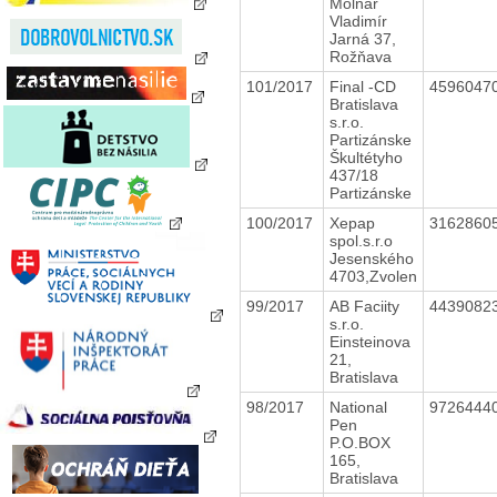
Molnár
Vladimír
Jarná 37,
Rožňava
101/2017
Final -CD
4596047
Bratislava
s.r.o.
Partizánske
Škultétyho
437/18
Partizánske
100/2017
Xepap
3162860
spol.s.r.o
Jesenského
4703,Zvolen
99/2017
AB Faciity
4439082
s.r.o.
Einsteinova
21,
Bratislava
98/2017
National
9726444
Pen
P.O.BOX
165,
Bratislava