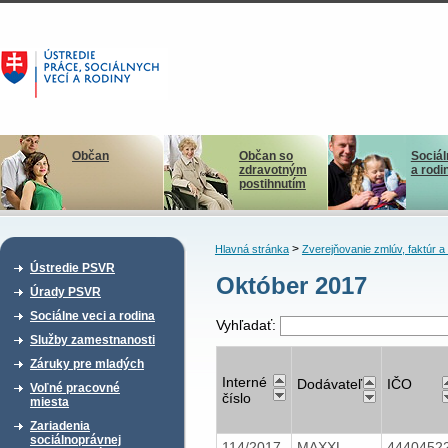
Občan
Občan so
Sociál
zdravotným
a rodi
postihnutím
>
Hlavná stránka
Zverejňovanie zmlúv, faktúr 
Ústredie PSVR
Október 2017
Úrady PSVR
Sociálne veci a rodina
Vyhľadať:
Služby zamestnanosti
Záruky pre mladých
Interné
Dodávateľ
IČO
Voľné pracovné
číslo
miesta
Zariadenia
sociálnoprávnej
114/2017
MAXXL
4440452