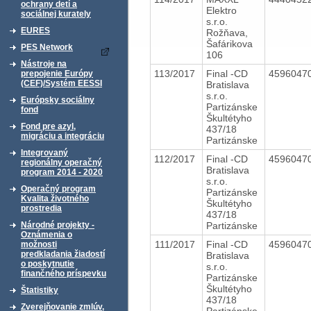
ochrany detí a
Elektro
sociálnej kurately
s.r.o.
EURES
Rožňava,
Šafárikova
PES Network
106
Nástroje na
113/2017
Final -CD
4596047
prepojenie Európy
(CEF)/Systém EESSI
Bratislava
s.r.o.
Európsky sociálny
Partizánske
fond
Škultétyho
Fond pre azyl,
437/18
migráciu a integráciu
Partizánske
Integrovaný
112/2017
Final -CD
4596047
regionálny operačný
Bratislava
program 2014 - 2020
s.r.o.
Operačný program
Partizánske
Kvalita životného
Škultétyho
prostredia
437/18
Partizánske
Národné projekty -
Oznámenia o
111/2017
Final -CD
4596047
možnosti
predkladania žiadostí
Bratislava
o poskytnutie
s.r.o.
finančného príspevku
Partizánske
Škultétyho
Štatistiky
437/18
Zverejňovanie zmlúv,
Partizánske