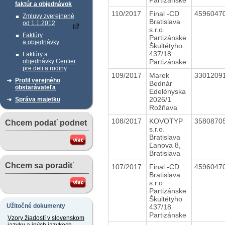
faktúr a objednávok
110/2017
Final -CD
4596047
Zmluvy zverejnené
Bratislava
od 1.1.2012
s.r.o.
Faktúry
Partizánske
a objednávky
Škultétyho
437/18
Faktúry a
Partizánske
objednávky Centier
pre deti a rodiny
109/2017
Marek
3301209
Profil verejného
Bednár
obstarávateľa
Edelényska
2026/1
Správa majetku
Rožňava
108/2017
KOVOTYP
3580870
Chcem podať podnet
s.r.o.
Bratislava
Ľanova 8,
Bratislava
Chcem sa poradiť
107/2017
Final -CD
4596047
Bratislava
s.r.o.
Partizánske
Škultétyho
Užitočné dokumenty
437/18
Partizánske
Vzory žiadostí v slovenskom