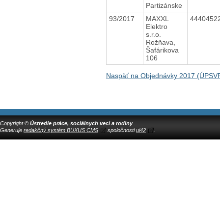
Partizánske
93/2017
MAXXL
4440452
Elektro
s.r.o.
Rožňava,
Šafárikova
106
Naspäť na Objednávky 2017 (ÚPSV
Copyright ©
Ústredie práce, sociálnych vecí a rodiny
Generuje
redakčný systém BUXUS CMS
spoločnosti
ui42
.