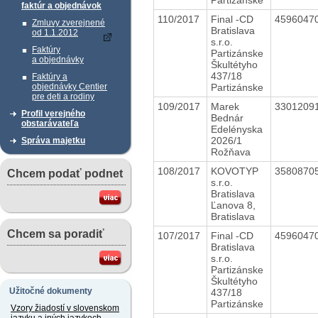
faktúr a objednávok
110/2017
Final -CD
4596047
Zmluvy zverejnené
Bratislava
od 1.1.2012
s.r.o.
Faktúry
Partizánske
a objednávky
Škultétyho
437/18
Faktúry a
Partizánske
objednávky Centier
pre deti a rodiny
109/2017
Marek
3301209
Profil verejného
Bednár
obstarávateľa
Edelényska
2026/1
Správa majetku
Rožňava
108/2017
KOVOTYP
3580870
Chcem podať podnet
s.r.o.
Bratislava
Ľanova 8,
Bratislava
Chcem sa poradiť
107/2017
Final -CD
4596047
Bratislava
s.r.o.
Partizánske
Škultétyho
Užitočné dokumenty
437/18
Partizánske
Vzory žiadostí v slovenskom