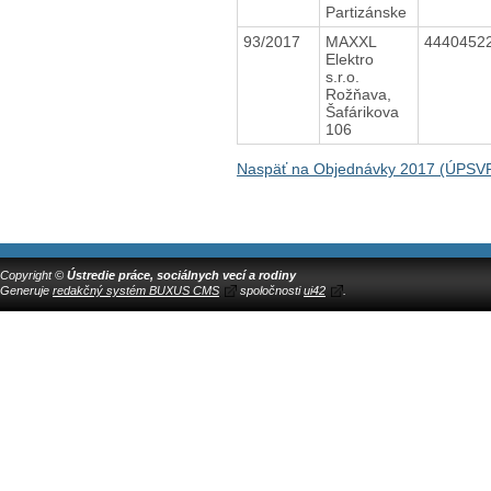
Partizánske
93/2017
MAXXL
4440452
Elektro
s.r.o.
Rožňava,
Šafárikova
106
Naspäť na Objednávky 2017 (ÚPSV
Copyright ©
Ústredie práce, sociálnych vecí a rodiny
Generuje
redakčný systém BUXUS CMS
spoločnosti
ui42
.