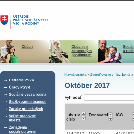
Občan
Občan so
Sociál
zdravotným
a rodi
postihnutím
>
Hlavná stránka
Zverejňovanie zmlúv, faktúr 
Ústredie PSVR
Október 2017
Úrady PSVR
Sociálne veci a rodina
Vyhľadať:
Služby zamestnanosti
Záruky pre mladých
Interné
Dodávateľ
IČO
Voľné pracovné
číslo
miesta
Zariadenia
sociálnoprávnej
114/2017
MAXXL
4440452