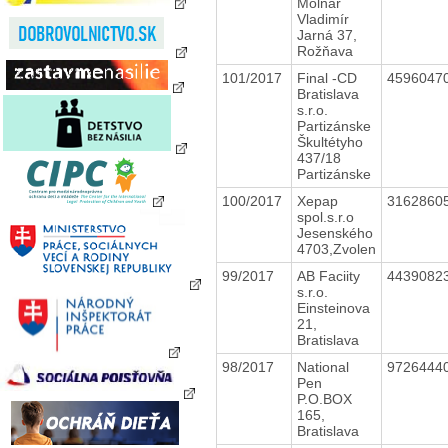
Molnár
Vladimír
Jarná 37,
Rožňava
101/2017
Final -CD
4596047
Bratislava
s.r.o.
Partizánske
Škultétyho
437/18
Partizánske
100/2017
Xepap
3162860
spol.s.r.o
Jesenského
4703,Zvolen
99/2017
AB Faciity
4439082
s.r.o.
Einsteinova
21,
Bratislava
98/2017
National
9726444
Pen
P.O.BOX
165,
Bratislava