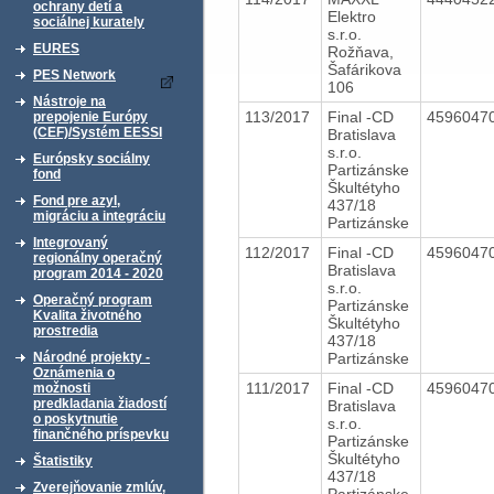
ochrany detí a
Elektro
sociálnej kurately
s.r.o.
EURES
Rožňava,
Šafárikova
PES Network
106
Nástroje na
113/2017
Final -CD
4596047
prepojenie Európy
(CEF)/Systém EESSI
Bratislava
s.r.o.
Európsky sociálny
Partizánske
fond
Škultétyho
Fond pre azyl,
437/18
migráciu a integráciu
Partizánske
Integrovaný
112/2017
Final -CD
4596047
regionálny operačný
Bratislava
program 2014 - 2020
s.r.o.
Operačný program
Partizánske
Kvalita životného
Škultétyho
prostredia
437/18
Partizánske
Národné projekty -
Oznámenia o
111/2017
Final -CD
4596047
možnosti
predkladania žiadostí
Bratislava
o poskytnutie
s.r.o.
finančného príspevku
Partizánske
Škultétyho
Štatistiky
437/18
Zverejňovanie zmlúv,
Partizánske