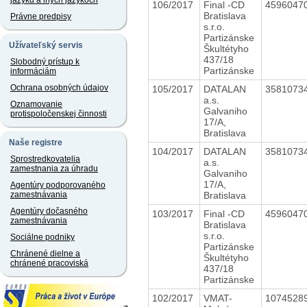
jazyku a iných jazykoch
106/2017
Final -CD
4596047
Bratislava
Právne predpisy
s.r.o.
Partizánske
Užívateľský servis
Škultétyho
437/18
Slobodný prístup k
Partizánske
informáciám
Ochrana osobných údajov
105/2017
DATALAN
3581073
a.s.
Oznamovanie
Galvaniho
protispoločenskej činnosti
17/A,
Bratislava
Naše registre
104/2017
DATALAN
3581073
Sprostredkovatelia
a.s.
zamestnania za úhradu
Galvaniho
17/A,
Agentúry podporovaného
Bratislava
zamestnávania
Agentúry dočasného
103/2017
Final -CD
4596047
zamestnávania
Bratislava
s.r.o.
Sociálne podniky
Partizánske
Chránené dielne a
Škultétyho
chránené pracoviská
437/18
Partizánske
102/2017
VMAT-
1074528