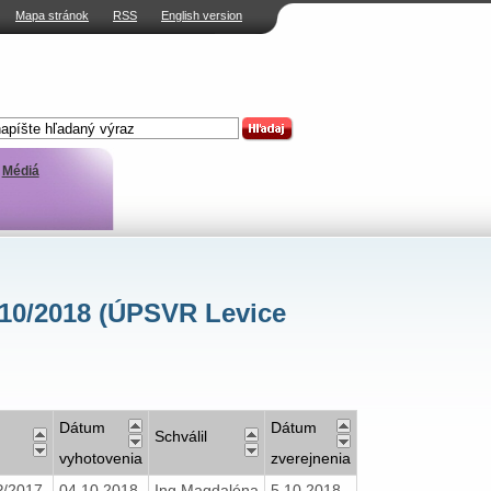
Mapa stránok
RSS
English version
Médiá
 10/2018 (ÚPSVR Levice
Dátum
Dátum
Schválil
vyhotovenia
zverejnenia
P/2017
04.10.2018
Ing.Magdaléna
5.10.2018