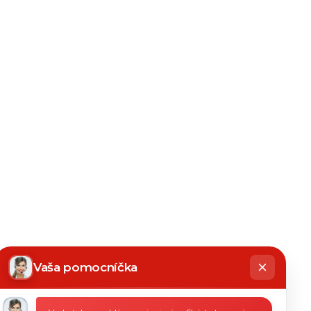
hatbot
íše
Vaša pomocníčka