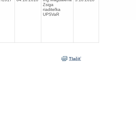
Zsiga
riaditeľka
UPSVaR
Tlačiť