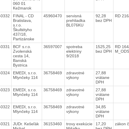
060 01
Kežmarok
40332
FINAL - CD
45960470
servisná
92,28
RD 216
Bratislava,
prehliadka
bez DPH
s.r.o.
BL076KU
Škultétyho
437/18,
Partizánske
40331
BCF s.r.o.
36597007
spotreba
1525,25
RD 164
Zvolenská
elektriny
bez DPH
M_OD
cesta 14,
9/2018
Banská
Bystrica
40324
EMEDI, s.r.o.
36758469
zdravotné
27,88
Mlynčeky 114
výkony
vrátane
DPH
40323
EMEDI, s.r.o.
36758469
zdravotné
27,88
Mlynčeky 114
výkony
vrátane
DPH
40322
EMEDI, s.r.o.
36758469
zdravotné
34,85
Mlynčeky 114
výkony
vrátane
DPH
40321
JUDr. Kešeľák
36153460
trovy exekúcie
17,20
zákon č
Michal
Mišalko
bez DPH