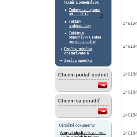
faktúr a objednávok
Zmluvy zverejnené
od 1.1.2012
Faktúry
14618
a objednávky
Faktúry a
objednávky Centier
pre deti a rodiny
14618
Profil verejného
obstarávateľa
Správa majetku
14618
Chcem podať podnet
14618
Chcem sa poradiť
14618
Užitočné dokumenty
14618
Vzory žiadostí v slovenskom