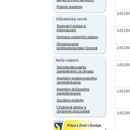
jazyku a iných jazykoch
Právne predpisy
14618
Užívateľský servis
Slobodný prístup k
14618
informáciám
Ochrana osobných údajov
Oznamovanie
14618
protispoločenskej činnosti
Naše registre
14618
Sprostredkovatelia
zamestnania za úhradu
Agentúry podporovaného
zamestnávania
Agentúry dočasného
14618
zamestnávania
Sociálne podniky
Chránené dielne a
chránené pracoviská
14618