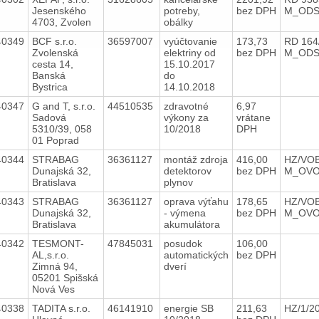
Jesenského
potreby,
bez DPH
M_ODS
4703, Zvolen
obálky
40349
BCF s.r.o.
36597007
vyúčtovanie
173,73
RD 164
Zvolenská
elektriny od
bez DPH
M_OD
cesta 14,
15.10.2017
Banská
do
Bystrica
14.10.2018
40347
G and T, s.r.o.
44510535
zdravotné
6,97
Sadová
výkony za
vrátane
5310/39, 058
10/2018
DPH
01 Poprad
40344
STRABAG
36361127
montáž zdroja
416,00
HZ/VOB
Dunajská 32,
detektorov
bez DPH
M_OV
Bratislava
plynov
40343
STRABAG
36361127
oprava výťahu
178,65
HZ/VOB
Dunajská 32,
- výmena
bez DPH
M_OV
Bratislava
akumulátora
40342
TESMONT-
47845031
posudok
106,00
AL,s.r.o.
automatických
bez DPH
Zimná 94,
dverí
05201 Spišská
Nová Ves
40338
TADITA s.r.o.
46141910
energie SB
211,63
HZ/1/2