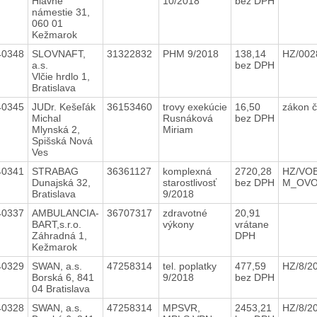
Hlavné
10/2018
bez DPH
námestie 31,
060 01
Kežmarok
40348
SLOVNAFT,
31322832
PHM 9/2018
138,14
HZ/002
a.s.
bez DPH
Vlčie hrdlo 1,
Bratislava
40345
JUDr. Kešeľák
36153460
trovy exekúcie
16,50
zákon č
Michal
Rusnáková
bez DPH
Mlynská 2,
Miriam
Spišská Nová
Ves
40341
STRABAG
36361127
komplexná
2720,28
HZ/VOB
Dunajská 32,
starostlivosť
bez DPH
M_OV
Bratislava
9/2018
40337
AMBULANCIA-
36707317
zdravotné
20,91
BART,s.r.o.
výkony
vrátane
Záhradná 1,
DPH
Kežmarok
40329
SWAN, a.s.
47258314
tel. poplatky
477,59
HZ/8/2
Borská 6, 841
9/2018
bez DPH
04 Bratislava
40328
SWAN, a.s.
47258314
MPSVR,
2453,21
HZ/8/2