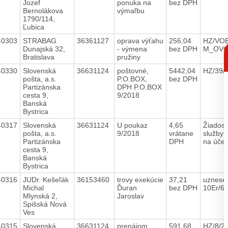
Jozef
ponuka na
bez DPH
Bernolákova
výmaľbu
1790/114,
Ľubica
40303
STRABAG
36361127
oprava výťahu
256,04
HZ/VOB
C
Dunajská 32,
- výmena
bez DPH
M_OV
p
Bratislava
pružiny
40330
Slovenská
36631124
poštovné,
5442,04
HZ/39/
pošta, a.s.
P.O.BOX,
bez DPH
Partizánska
DPH P.O.BOX
cesta 9,
9/2018
Banská
Bystrica
40317
Slovenská
36631124
U poukaz
4,65
Žiadosť
pošta, a.s.
9/2018
vrátane
služby 
Partizánska
DPH
na úče
cesta 9,
Banská
Bystrica
40316
JUDr. Kešeľák
36153460
trovy exekúcie
37,21
uznese
Michal
Ďuran
bez DPH
10Er/6
Mlynská 2,
Jaroslav
Spišská Nová
Ves
40315
Slovenská
36631124
prenájom,
591,68
HZ/8/2