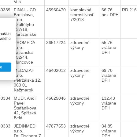
Ves
40339
FINAL - CD
45960470
komplexná
66,76
RD 216
Bratislava,
starostlivosť
bez DPH
s.r.o.
7/2018
Škultétyho
437/18,
 našich
Partizánske
velého
40336
PROMEDA
36517224
zdravotné
55,76
s.r.o.
výkony
vrátane
Tatranska
DPH
552/44,
Huncovce
te
40335
MEDAZAH
46402012
zdravotné
69,70
s.r.o.
výkony
vrátane
Petržálska 12,
DPH
060 01
Kežmarok
40334
MUDr. Andil
46625046
zdravotné
132,43
Pavel
výkony
vrátane
Štefánikova
DPH
42, Spišská
Belá
40333
JEDINMED
47877553
zdravotné
34,85
s.r.o.
výkony
vrátane
Dr. Fischera 7,
DPH