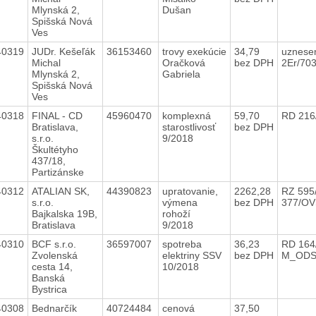
Mlynská 2,
Dušan
Spišská Nová
Ves
40319
JUDr. Kešeľák
36153460
trovy exekúcie
34,79
uznese
Michal
Oračková
bez DPH
2Er/70
Mlynská 2,
Gabriela
Spišská Nová
Ves
40318
FINAL - CD
45960470
komplexná
59,70
RD 216
Bratislava,
starostlivosť
bez DPH
s.r.o.
9/2018
Škultétyho
437/18,
Partizánske
40312
ATALIAN SK,
44390823
upratovanie,
2262,28
RZ 595
s.r.o.
výmena
bez DPH
377/OV
Bajkalska 19B,
rohoží
Bratislava
9/2018
40310
BCF s.r.o.
36597007
spotreba
36,23
RD 164
Zvolenská
elektriny SSV
bez DPH
M_OD
cesta 14,
10/2018
Banská
Bystrica
40308
Bednarčík
40724484
cenová
37,50