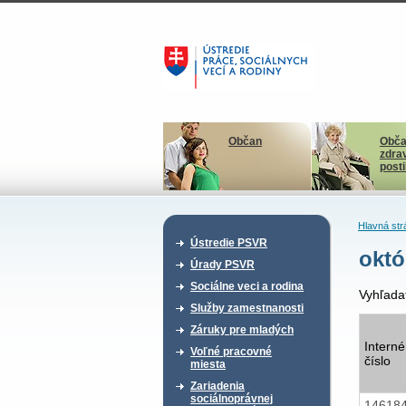
Občan
Obča
zdra
post
Hlavná str
Ústredie PSVR
októ
Úrady PSVR
Sociálne veci a rodina
Vyhľada
Služby zamestnanosti
Záruky pre mladých
Interné
Voľné pracovné
číslo
miesta
Zariadenia
sociálnoprávnej
14618