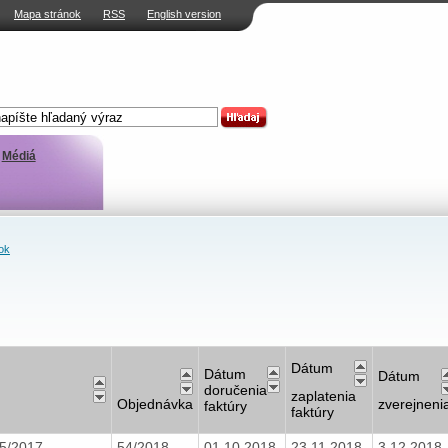
Mapa stránok
RSS
English version
Médiá
ok
Dátum
Dátum
Dátum
doručenia
zaplatenia
Objednávka
zverejneni
faktúry
faktúry
5/2017-
54/2018
01.10.2018
23.11.2018
3.12.2018