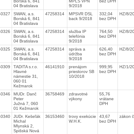
Borská 6, 841
MPLS VPN
bez DPH
04 Bratislava
9/2018
40327
SWAN, a.s.
47258314
MPSVR DSL
332,04
HZ/8/2
Borská 6, 841
back 9/2018
bez DPH
04 Bratislava
40326
SWAN, a.s.
47258314
služba IP
764,50
HZ/8/2
Borská 6, 841
telefónia
bez DPH
04 Bratislava
9/2018
40325
SWAN, a.s.
47258314
správa a
626,40
HZ/8/2
Borská 6, 841
údržba
bez DPH
04 Bratislava
9/2018
40309
TADITA s.r.o.
46141910
prenájom
999,95
HZ/1/2
Hlavné
priestorov SB
bez DPH
námestie 31,
10/2018
060 01
Kežmarok
40346
MUDr. Danč
36758469
zdravotné
55,76
Peter
výkony
vrátane
Južná 7, 060
DPH
01 Kežmarok
40340
JUDr. Kešeľák
36153460
trovy exekúcie
43,67
zákon č
Michal
W.H.K.
bez DPH
Mlynská 2,
Spišská Nová