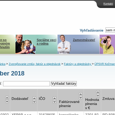
Kontakt
Vyhľadávanie
n so
Sociálne veci
Zamestnávateľ
votným
a rodina
ihnutím
>
>
>
ánka
Zverejňovanie zmlúv, faktúr a objednávok
Faktúry a objednávky
ÚPSVR Kežmar
ber 2018
ť:
Dodávateľ
IČO
Zmluva
Hodnota
Faktúrované
plnenia
plnenie
v €
40302
XEPAP, s.r.o.
31628605
kancelárske
2201,92
RD 938