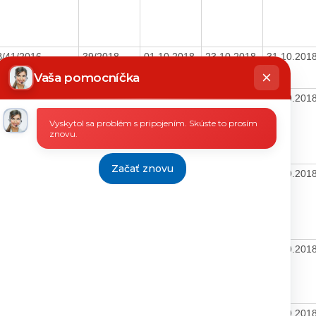
/41/2016-
39/2018
01.10.2018
23.10.2018
31.10.201
hatbot
O
íše
Vaša pomocníčka
2004
11.10.2018
17.10.2018
31.10.201
Vyskytol sa problém s pripojením. Skúste to prosím
znovu.
Začať znovu
 o poskytnutie
08.10.2018
17.10.2018
31.10.201
poštový poukaz
t
nie
08.10.2018
17.10.2018
31.10.201
12/2006
009
05.10.2018
17.10.2018
31.10.201