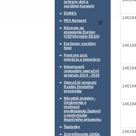
ochrany detí a
sociálnej kurately
EURES
14618
PES Network
Nástroje na
prepojenie Európy
(CEF)/Systém EESSI
Európsky sociálny
14618
fond
Fond pre azyl,
migráciu a integráciu
Integrovaný
14618
regionálny operačný
program 2014 - 2020
Operačný program
14618
Kvalita životného
prostredia
Národné projekty -
Oznámenia o
14618
možnosti
predkladania žiadostí
o poskytnutie
finančného príspevku
Štatistiky
14618
Zverejňovanie zmlúv,