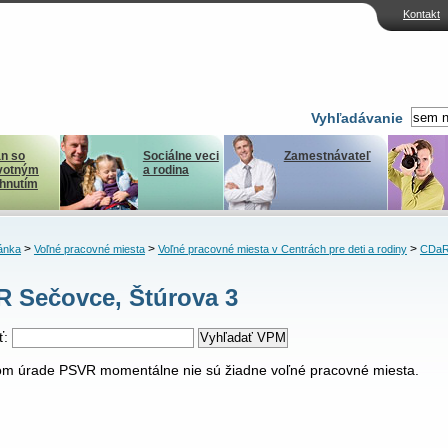
Kontakt
Vyhľadávanie
n so
Sociálne veci
Zamestnávateľ
votným
a rodina
ihnutím
>
>
>
ánka
Voľné pracovné miesta
Voľné pracovné miesta v Centrách pre deti a rodiny
CDaR
 Sečovce, Štúrova 3
ť:
m úrade PSVR momentálne nie sú žiadne voľné pracovné miesta.