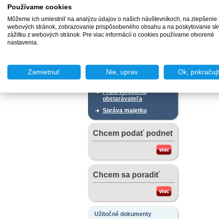
prostredia
Používame cookies
Národné projekty -
Môžeme ich umiestniť na analýzu údajov o našich návštevníkoch, na zlepšenie
Oznámenia o
webových stránok, zobrazovanie prispôsobeného obsahu a na poskytovanie sk
možnosti
zážitku z webových stránok. Pre viac informácií o cookies používame otvorené
predkladania žiadostí
nastavenia.
o poskytnutie
finančného príspevku
Štatistiky
Zamietnuť
Nie, uprav
Ok, pokračuj
Zverejňovanie zmlúv,
faktúr a objednávok
Profil verejného
obstarávateľa
Správa majetku
Chcem podať podnet
Chcem sa poradiť
Užitočné dokumenty