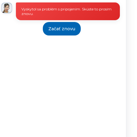
Vyskytol sa problém s pripojením. Skúste to prosím
znovu.
Začať znovu