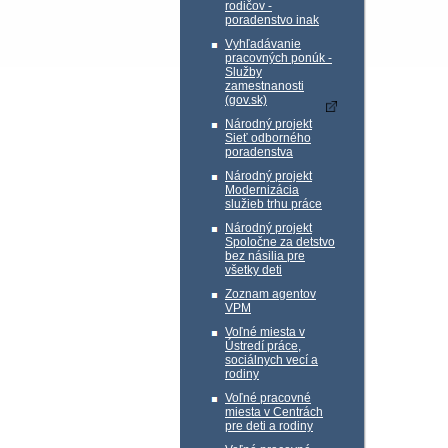
rodičov -
poradenstvo inak
Vyhľadávanie
pracovných ponúk -
Služby
zamestnanosti
(gov.sk)
Národný projekt
Sieť odborného
poradenstva
Národný projekt
Modernizácia
služieb trhu práce
Národný projekt
Spoločne za detstvo
bez násilia pre
všetky deti
Zoznam agentov
VPM
Voľné miesta v
Ústredí práce,
sociálnych vecí a
rodiny
Voľné pracovné
miesta v Centrách
pre deti a rodiny