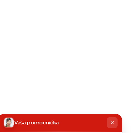
hatbot
íše
Vaša pomocníčka