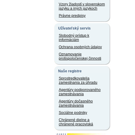
Vzory žiadostí v slovenskom
jazyku a iných jazykoch
Právne predpisy
Užívateľský servis
Slobodný prístup k
informáciám
Ochrana osobných údajov
Oznamovanie
protispoločenskej činnosti
Naše registre
Sprostredkovatelia
zamestnania za úhradu
Agentúry podporovaného
zamestnávania
Agentúry dočasného
zamestnávania
Sociálne podniky
Chránené dielne a
chránené pracoviská