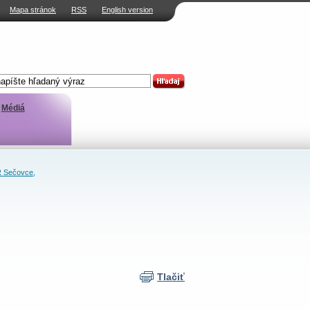
Mapa stránok
RSS
English version
Médiá
 Sečovce,
Tlačiť