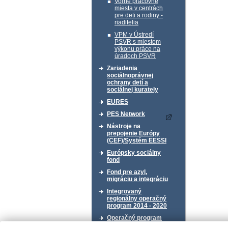
Voľné pracovné
miesta v centrách
pre deti a rodiny -
riaditelia
VPM v Ústredí
PSVR s miestom
výkonu práce na
úradoch PSVR
Zariadenia
sociálnoprávnej
ochrany detí a
sociálnej kurately
EURES
PES Network
Nástroje na
prepojenie Európy
(CEF)/Systém EESSI
Európsky sociálny
fond
Fond pre azyl,
migráciu a integráciu
Integrovaný
regionálny operačný
program 2014 - 2020
Operačný program
Kvalita životného