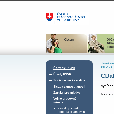
Občan
Obča
zdra
post
Hlavná str
Štúrova 3
Ústredie PSVR
CDaR
Úrady PSVR
Sociálne veci a rodina
Vyhľada
Služby zamestnanosti
Záruky pre mladých
Na dano
Voľné pracovné
miesta
Národný projekt
Podpora osamelých