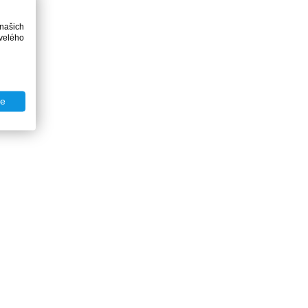
 našich
velého
te