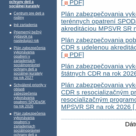
[
PDF]
ochrany detí a
sociálnej kurately
Plán zabezpečovania vyk
Centrum pre deti a
rodiny
terénnych opatrení SPO
Iné zariadenia
akreditáciou MPSVR SR n
Priemerný bežný
výdavok na
Plán zabezpečovania po
nasledujúci rok
CDR s udelenou akredit
Plán zabezpečenia
vykonávania
[
PDF]
opatrení v
zariadeniach
Plán zabezpečovania vy
sociálnoprávnej
ochrany detí a
štátnych CDR na rok 20
sociálnej kurately
na rok 2027
Plán zabezpečovania vy
Schválené priority v
oblasti
CDR s resocializačným 
zabezpečenia
vykonávania
resocializačným program
opatrení SPODaSK
MPSVR SR na rok 2026
na rok 2026
Plán zabezpečenia
vykonávania
opatrení v
Dát
zariadeniach
sociálnoprávnej
ochrany detí a