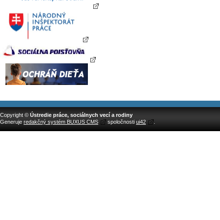
Copyright ©
Ústredie práce, sociálnych vecí a rodiny
Generuje
redakčný systém BUXUS CMS
spoločnosti
ui42
.