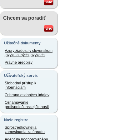
Chcem sa poradiť
Užitočné dokumenty
Vzory žiadostí v slovenskom
jazyku a iných jazykoch
Právne predpisy
Užívateľský servis
Slobodný prístup k
informáciám
Ochrana osobných údajov
Oznamovanie
protispoločenskej činnosti
Naše registre
Sprostredkovatelia
zamestnania za úhradu
Agentúry podporovaného