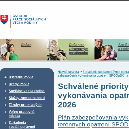
Občan
Občan so
Sociál
zdravotným
a rodi
postihnutím
>
Hlavná stránka
Zariadenia sociálnoprávnej ochra
zabezpečenia vykonávania opatrení SPODaSK na 
Ústredie PSVR
Schválené priority
Úrady PSVR
Sociálne veci a rodina
vykonávania opat
Služby zamestnanosti
2026
Záruky pre mladých
Voľné pracovné
miesta
Plán zabezpečovania vyk
Zariadenia
terénnych opatrení SPOD
sociálnoprávnej