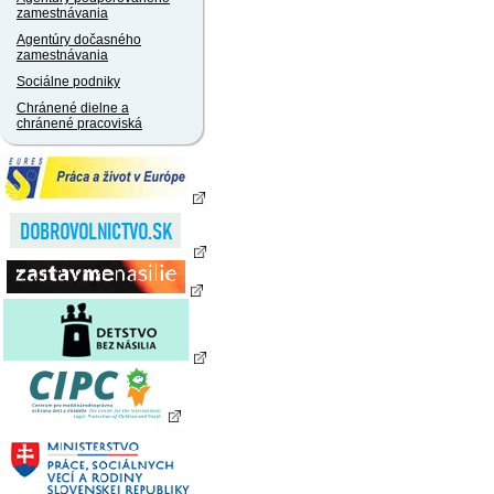
zamestnávania
Agentúry dočasného
zamestnávania
Sociálne podniky
Chránené dielne a
chránené pracoviská