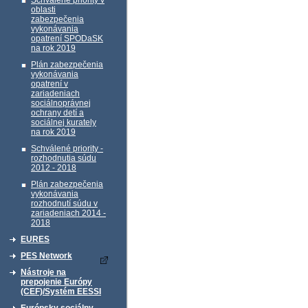
Schválené priority v
oblasti
zabezpečenia
vykonávania
opatrení SPODaSK
na rok 2019
Plán zabezpečenia
vykonávania
opatrení v
zariadeniach
sociálnoprávnej
ochrany detí a
sociálnej kurately
na rok 2019
Schválené priority -
rozhodnutia súdu
2012 - 2018
Plán zabezpečenia
vykonávania
rozhodnutí súdu v
zariadeniach 2014 -
2018
EURES
PES Network
Nástroje na
prepojenie Európy
(CEF)/Systém EESSI