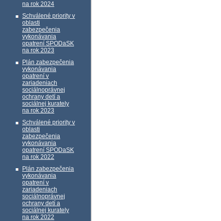
na rok 2024
Schválené priority v
oblasti
zabezpečenia
vykonávania
opatrení SPODaSK
na rok 2023
Plán zabezpečenia
vykonávania
opatrení v
zariadeniach
sociálnoprávnej
ochrany detí a
sociálnej kurately
na rok 2023
Schválené priority v
oblasti
zabezpečenia
vykonávania
opatrení SPODaSK
na rok 2022
Plán zabezpečenia
vykonávania
opatrení v
zariadeniach
sociálnoprávnej
ochrany detí a
sociálnej kurately
na rok 2022