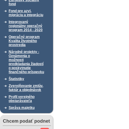
Európsky sociálny
fond
Fond pre azyl,
migráciu a integráciu
Integrovaný
regionálny operačný
program 2014 - 2020
Operačný program
Kvalita životného
prostredia
Národné projekty -
Oznámenia o
možnosti
predkladania žiadostí
o poskytnutie
finančného príspevku
Štatistiky
Zverejňovanie zmlúv,
faktúr a objednávok
Profil verejného
obstarávateľa
Správa majetku
Chcem podať podnet