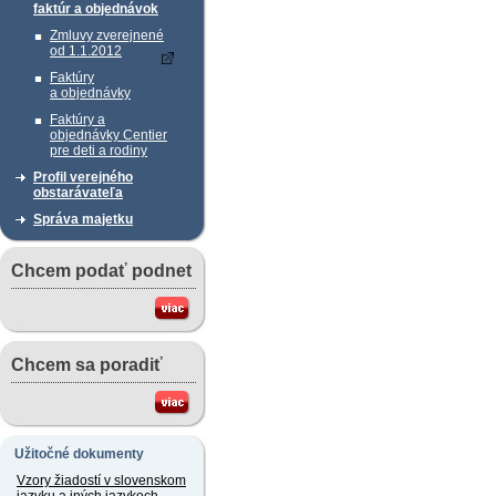
faktúr a objednávok
Zmluvy zverejnené
od 1.1.2012
Faktúry
a objednávky
Faktúry a
objednávky Centier
pre deti a rodiny
Profil verejného
obstarávateľa
Správa majetku
Chcem podať podnet
Chcem sa poradiť
Užitočné dokumenty
Vzory žiadostí v slovenskom