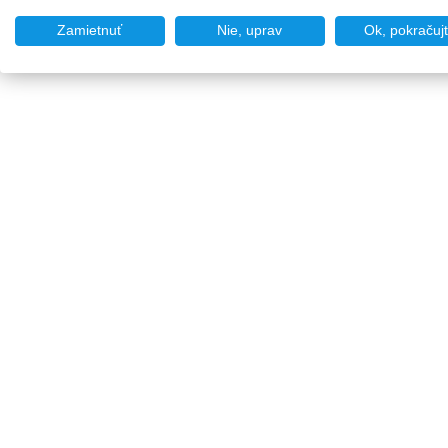
Zamietnuť
Nie, uprav
Ok, pokračuj