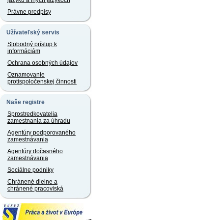
jazyku a iných jazykoch
Právne predpisy
Užívateľský servis
Slobodný prístup k
informáciám
Ochrana osobných údajov
Oznamovanie
protispoločenskej činnosti
Naše registre
Sprostredkovatelia
zamestnania za úhradu
Agentúry podporovaného
zamestnávania
Agentúry dočasného
zamestnávania
Sociálne podniky
Chránené dielne a
chránené pracoviská