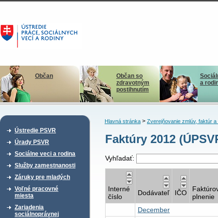
Občan
Občan so
Sociál
zdravotným
a rodi
postihnutím
>
Hlavná stránka
Zverejňovanie zmlúv, faktúr 
Ústredie PSVR
Faktúry 2012 (ÚPSV
Úrady PSVR
Sociálne veci a rodina
Vyhľadať:
Služby zamestnanosti
Záruky pre mladých
Interné
Faktúro
Voľné pracovné
Dodávateľ
IČO
miesta
číslo
plnenie
Zariadenia
December
sociálnoprávnej