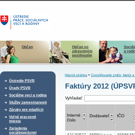
Občan
Občan so
Sociál
zdravotným
a rodi
postihnutím
>
Hlavná stránka
Zverejňovanie zmlúv, faktúr 
Ústredie PSVR
Faktúry 2012 (ÚPSV
Úrady PSVR
Sociálne veci a rodina
Vyhľadať:
Služby zamestnanosti
Záruky pre mladých
Interné
Dodávateľ
IČO
Voľné pracovné
číslo
miesta
Zariadenia
sociálnoprávnej
42120827
MIPAU s.r.o.
4658649