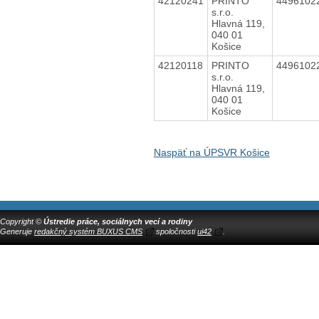
42120241
PRINTO
4496102
s.r.o.
Hlavná 119,
040 01
Košice
42120118
PRINTO
4496102
s.r.o.
Hlavná 119,
040 01
Košice
Naspäť na ÚPSVR Košice
Copyright ©
Ústredie práce, sociálnych vecí a rodiny
Generuje
redakčný systém BUXUS CMS
spoločnosti
ui42
.