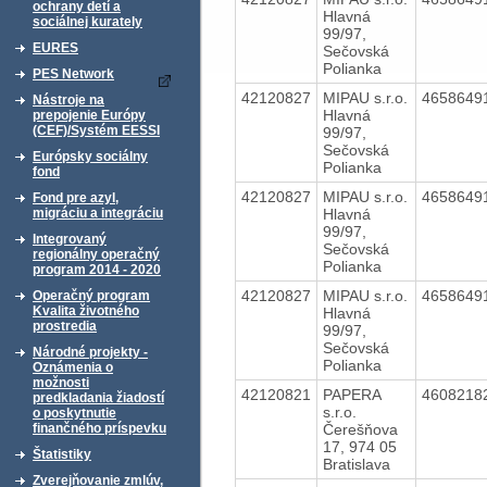
ochrany detí a
Hlavná
sociálnej kurately
99/97,
EURES
Sečovská
Polianka
PES Network
42120827
MIPAU s.r.o.
4658649
Nástroje na
Hlavná
prepojenie Európy
(CEF)/Systém EESSI
99/97,
Sečovská
Európsky sociálny
Polianka
fond
42120827
MIPAU s.r.o.
4658649
Fond pre azyl,
Hlavná
migráciu a integráciu
99/97,
Integrovaný
Sečovská
regionálny operačný
Polianka
program 2014 - 2020
42120827
MIPAU s.r.o.
4658649
Operačný program
Kvalita životného
Hlavná
prostredia
99/97,
Sečovská
Národné projekty -
Polianka
Oznámenia o
možnosti
42120821
PAPERA
4608218
predkladania žiadostí
s.r.o.
o poskytnutie
Čerešňova
finančného príspevku
17, 974 05
Štatistiky
Bratislava
Zverejňovanie zmlúv,