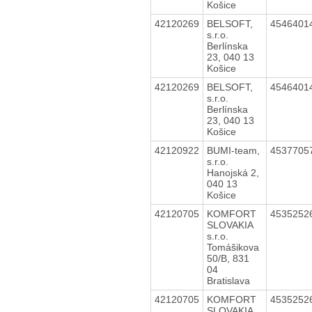
Košice
42120269
BELSOFT,
4546401
s.r.o.
Berlínska
23, 040 13
Košice
42120269
BELSOFT,
4546401
s.r.o.
Berlínska
23, 040 13
Košice
42120922
BUMI-team,
4537705
s.r.o.
Hanojská 2,
040 13
Košice
42120705
KOMFORT
4535252
SLOVAKIA
s.r.o.
Tomášikova
50/B, 831
04
Bratislava
42120705
KOMFORT
4535252
SLOVAKIA