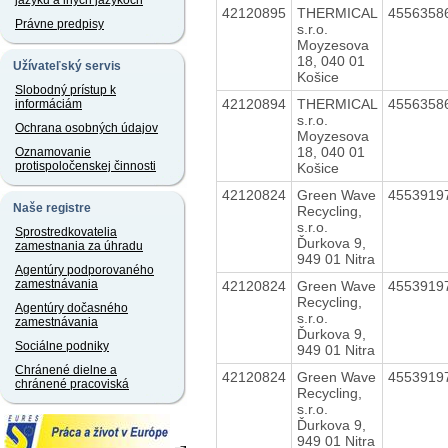
jazyku a iných jazykoch
42120895
THERMICAL
4556358
Právne predpisy
s.r.o.
Moyzesova
18, 040 01
Užívateľský servis
Košice
Slobodný prístup k
42120894
THERMICAL
4556358
informáciám
s.r.o.
Ochrana osobných údajov
Moyzesova
18, 040 01
Oznamovanie
protispoločenskej činnosti
Košice
42120824
Green Wave
4553919
Naše registre
Recycling,
s.r.o.
Sprostredkovatelia
Ďurkova 9,
zamestnania za úhradu
949 01 Nitra
Agentúry podporovaného
zamestnávania
42120824
Green Wave
4553919
Recycling,
Agentúry dočasného
s.r.o.
zamestnávania
Ďurkova 9,
Sociálne podniky
949 01 Nitra
Chránené dielne a
42120824
Green Wave
4553919
chránené pracoviská
Recycling,
s.r.o.
Ďurkova 9,
949 01 Nitra