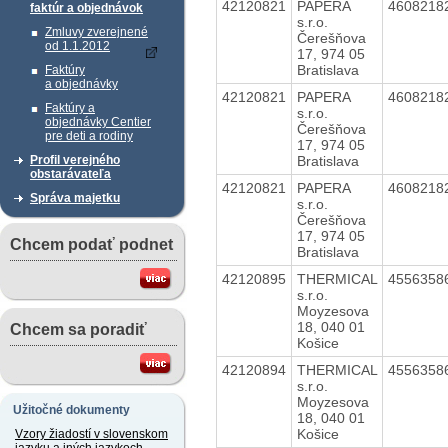
42120821
PAPERA
4608218
faktúr a objednávok
s.r.o.
Zmluvy zverejnené
Čerešňova
od 1.1.2012
17, 974 05
Bratislava
Faktúry
a objednávky
42120821
PAPERA
4608218
Faktúry a
s.r.o.
objednávky Centier
Čerešňova
pre deti a rodiny
17, 974 05
Bratislava
Profil verejného
obstarávateľa
42120821
PAPERA
4608218
Správa majetku
s.r.o.
Čerešňova
17, 974 05
Chcem podať podnet
Bratislava
42120895
THERMICAL
4556358
s.r.o.
Moyzesova
18, 040 01
Chcem sa poradiť
Košice
42120894
THERMICAL
4556358
s.r.o.
Moyzesova
Užitočné dokumenty
18, 040 01
Košice
Vzory žiadostí v slovenskom