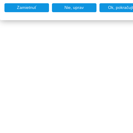
Zamietnuť
Nie, uprav
Ok, pokračuj