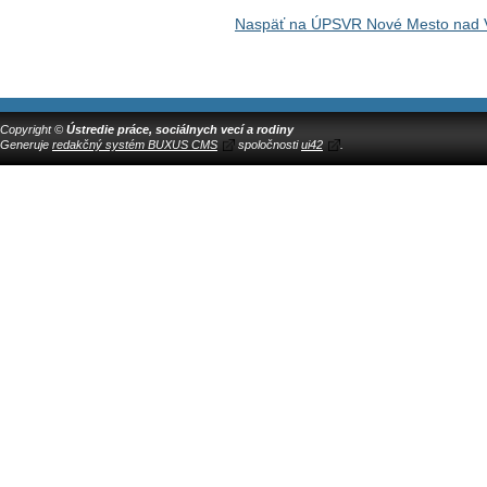
Naspäť na ÚPSVR Nové Mesto nad
Copyright ©
Ústredie práce, sociálnych vecí a rodiny
Generuje
redakčný systém BUXUS CMS
spoločnosti
ui42
.