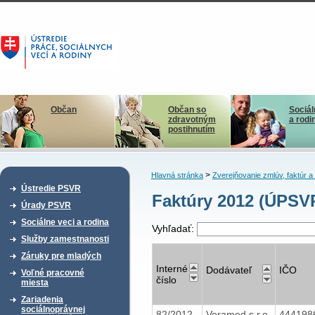
Občan
Občan so
Sociál
zdravotným
a rodi
postihnutím
>
Hlavná stránka
Zverejňovanie zmlúv, faktúr 
Ústredie PSVR
Faktúry 2012 (ÚPSV
Úrady PSVR
Sociálne veci a rodina
Vyhľadať:
Služby zamestnanosti
Záruky pre mladých
Interné
Dodávateľ
IČO
Voľné pracovné
číslo
miesta
Zariadenia
sociálnoprávnej
82/2012
Veramed s.r.o.
444198