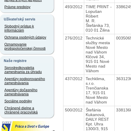
jazyku a iných jazykoch
493/2012
TIME PRINT -
338624
Právne predpisy
Lopušan
Róbert
Užívateľský servis
M. R.
Štefánika 73,
Slobodný prístup k
010 01 Žilina
informáciám
Ochrana osobných údajov
276/2012
Technické
003506
služby mesta
Oznamovanie
Nové Mesto
protispoločenskej činnosti
nad Váhom
Klčové 34,
Naše registre
915 01 Nové
Mesto nad
Sprostredkovatelia
Váhom
zamestnania za úhradu
437/2012
Techklima,
363123
Agentúry podporovaného
s.r.o.
zamestnávania
Trenčianska
Agentúry dočasného
17, 915 01
zamestnávania
Nové Mesto
Sociálne podniky
nad Váhom
Chránené dielne a
500/2012
Štefánia
338136
chránené pracoviská
Kukanová,
DAILY REST
Kpt. Uhra
1300/3, 915