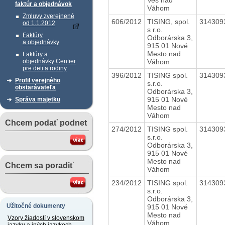
faktúr a objednávok
Váhom
Zmluvy zverejnené
606/2012
TISING, spol.
314309
od 1.1.2012
s r.o.
Faktúry
Odborárska 3,
a objednávky
915 01 Nové
Mesto nad
Faktúry a
Váhom
objednávky Centier
pre deti a rodiny
396/2012
TISING spol.
314309
Profil verejného
s.r.o.
obstarávateľa
Odborárska 3,
915 01 Nové
Správa majetku
Mesto nad
Váhom
Chcem podať podnet
274/2012
TISING spol.
314309
s.r.o.
Odborárska 3,
915 01 Nové
Mesto nad
Chcem sa poradiť
Váhom
234/2012
TISING spol.
314309
s.r.o.
Odborárska 3,
Užitočné dokumenty
915 01 Nové
Mesto nad
Vzory žiadostí v slovenskom
Váhom