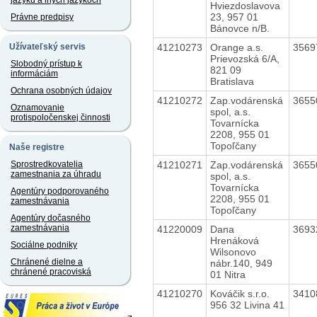
jazyku a iných jazykoch
Hviezdoslavova
23, 957 01
Právne predpisy
Bánovce n/B.
41210273
Orange a.s.
3569
Užívateľský servis
Prievozská 6/A,
Slobodný prístup k
821 09
informáciám
Bratislava
Ochrana osobných údajov
41210272
Zap.vodárenská
3655
Oznamovanie
spol, a.s.
protispoločenskej činnosti
Tovarnícka
2208, 955 01
Topoľčany
Naše registre
41210271
Zap.vodárenská
3655
Sprostredkovatelia
zamestnania za úhradu
spol, a.s.
Tovarnícka
Agentúry podporovaného
2208, 955 01
zamestnávania
Topoľčany
Agentúry dočasného
zamestnávania
41220009
Dana
3693
Hrenáková
Sociálne podniky
Wilsonovo
Chránené dielne a
nábr.140, 949
chránené pracoviská
01 Nitra
41210270
Kováčik s.r.o.
3410
956 32 Livina 41