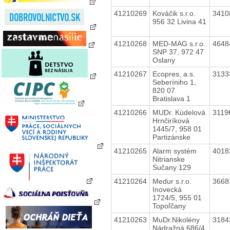
41210269
Kováčik s.r.o.
3410
956 32 Livina 41
41210268
MED-MAG s.r.o.
4648
SNP 37, 972 47
Oslany
41210267
Ecopres, a.s.
3133
Seberíniho 1,
820 07
Bratislava 1
41210266
MUDr. Kúdelová
3119
Hrnčiríková
1445/7, 958 01
Partizánske
41210265
Alarm systém
4018
Nitrianske
Sučany 129
41210264
Medur s.r.o.
3668
Inovecká
1724/5, 955 01
Topoľčany
41210263
MuDr.Nikolény
3184
Nádražná 686/4,