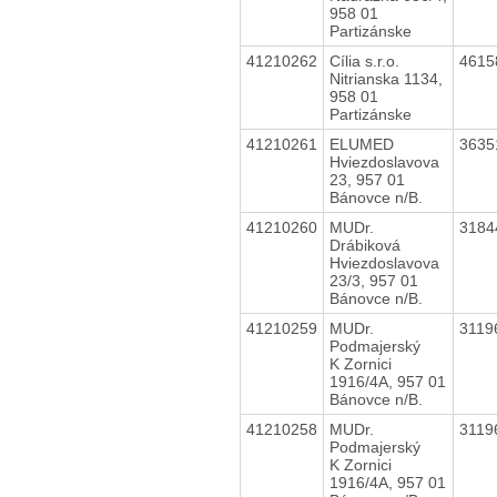
958 01
Partizánske
41210262
Cília s.r.o.
4615
Nitrianska 1134,
958 01
Partizánske
41210261
ELUMED
3635
Hviezdoslavova
23, 957 01
Bánovce n/B.
41210260
MUDr.
3184
Drábiková
Hviezdoslavova
23/3, 957 01
Bánovce n/B.
41210259
MUDr.
3119
Podmajerský
K Zornici
1916/4A, 957 01
Bánovce n/B.
41210258
MUDr.
3119
Podmajerský
K Zornici
1916/4A, 957 01