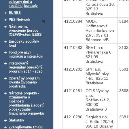
ochrany detí a
Karadžičova 10,
sociálnej kurately
825 13
EURES
Bratislava
PES Network
41210284
MUDr.
3184
Hoffmanová
Nástroje na
Hviezdoslavova
prepojenie Európy
(CEF)/Systém EESSI
23/3, 957 01
Bánovce n/B.
Európsky sociálny
fond
41210283
ŠEVT, a.s.
3133
Plynárenská 6,
Fond pre azyl,
821 09
migráciu a integráciu
Bratislava
Integrovaný
regionálny operačný
41210282
SPP a.s.
3581
program 2014 - 2020
Mlynské nivy
44/5, 825 11
Operačný program
Kvalita životného
Bratislava
prostredia
41210281
OTIS Výťahy
3568
Národné projekty -
s.r.o.
Oznámenia o
Rožňavská 2,
možnosti
830 00
predkladania žiadostí
Bratislava 3
o poskytnutie
finančného príspevku
41210280
Dagivit s.r.o.
3681
Štatistiky
J. Bottu 420/44,
956 18 Bošany
Zverejňovanie zmlúv,