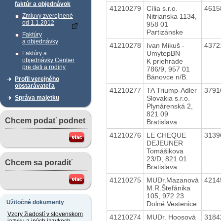
faktúr a objednávok
41210279
Cília s.r.o.
4615
Nitrianska 1134,
Zmluvy zverejnené
od 1.1.2012
958 01
Partizánske
Faktúry
a objednávky
41210278
Ivan Mikuš -
4372
UmytepBN
Faktúry a
objednávky Centier
K priehrade
pre deti a rodiny
786/9, 957 01
Bánovce n/B.
Profil verejného
obstarávateľa
41210277
TA Triump-Adler
3791
Slovakia s.r.o.
Správa majetku
Plynárenská 2,
821 09
Chcem podať podnet
Bratislava
41210276
LE CHEQUE
3139
DEJEUNER
Tomášikova
23/D, 821 01
Chcem sa poradiť
Bratislava
41210275
MUDr.Mazanová
4214
M.R.Štefánika
105, 972 23
Užitočné dokumenty
Dolné Vestenice
Vzory žiadostí v slovenskom
41210274
MUDr. Hoosová
3184