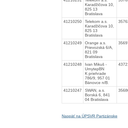
Karadžičova 10,
825 13
Bratislava
41210250
Telekom a.s.
3576
Karadžičova 10,
825 13
Bratislava
41210249
Orange a.s.
3569
Prievozská 6/A,
821 09
Bratislava
41210248
Ivan Mikuš -
4372
UmytepBN
K priehrade
786/9, 957 01
Bánovce n/B.
41210247
SWAN, a.s.
3568
Borská 6, 841
04 Bratislava
Naspäť na ÚPSVR Partizánske