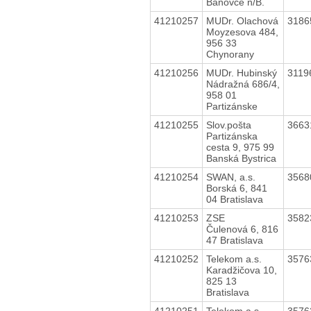
Bánovce n/B.
41210257
MUDr. Olachová
3186
Moyzesova 484,
956 33
Chynorany
41210256
MUDr. Hubinský
3119
Nádražná 686/4,
958 01
Partizánske
41210255
Slov.pošta
3663
Partizánska
cesta 9, 975 99
Banská Bystrica
41210254
SWAN, a.s.
3568
Borská 6, 841
04 Bratislava
41210253
ZSE
3582
Čulenová 6, 816
47 Bratislava
41210252
Telekom a.s.
3576
Karadžičova 10,
825 13
Bratislava
41210251
Telekom a.s.
3576