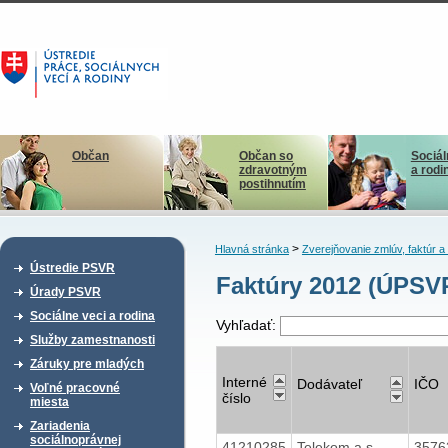
Občan
Občan so
Sociál
zdravotným
a rodi
postihnutím
>
Hlavná stránka
Zverejňovanie zmlúv, faktúr 
Ústredie PSVR
Faktúry 2012 (ÚPSVR
Úrady PSVR
Sociálne veci a rodina
Vyhľadať:
Služby zamestnanosti
Záruky pre mladých
Interné
Dodávateľ
IČO
Voľné pracovné
číslo
miesta
Zariadenia
sociálnoprávnej
41210285
Telekom a.s.
3576