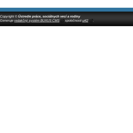
Copyright ©
Ústredie práce, sociálnych vecí a rodiny
Generuje
redakčný systém BUXUS CMS
spoločnosti
ui42
.