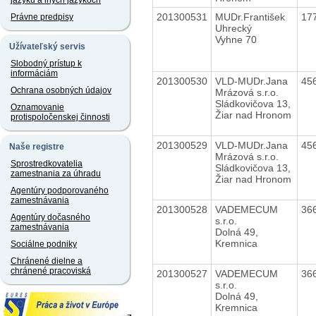
jazyku a iných jazykoch
201300531
MUDr.František
17
Právne predpisy
Uhrecký
Vyhne 70
Užívateľský servis
Slobodný prístup k
informáciám
201300530
VLD-MUDr.Jana
45
Ochrana osobných údajov
Mrázová s.r.o.
Sládkovičova 13,
Oznamovanie
Žiar nad Hronom
protispoločenskej činnosti
201300529
VLD-MUDr.Jana
45
Naše registre
Mrázová s.r.o.
Sprostredkovatelia
Sládkovičova 13,
zamestnania za úhradu
Žiar nad Hronom
Agentúry podporovaného
zamestnávania
201300528
VADEMECUM
36
Agentúry dočasného
s.r.o.
zamestnávania
Dolná 49,
Kremnica
Sociálne podniky
Chránené dielne a
chránené pracoviská
201300527
VADEMECUM
36
s.r.o.
Dolná 49,
Kremnica