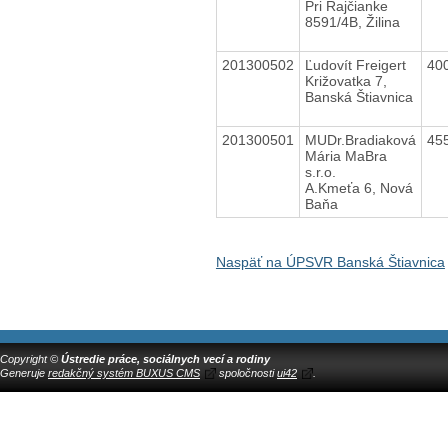
Pri Rajčianke
8591/4B, Žilina
201300502
Ľudovít Freigert
40
Križovatka 7,
Banská Štiavnica
201300501
MUDr.Bradiaková
45
Mária MaBra
s.r.o.
A.Kmeťa 6, Nová
Baňa
Naspäť na ÚPSVR Banská Štiavnica
Copyright ©
Ústredie práce, sociálnych vecí a rodiny
Generuje
redakčný systém BUXUS CMS
spoločnosti
ui42
.