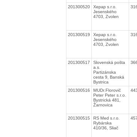
201300520
Xepap s.r.o.
31
Jesenského
4703, Zvolen
201300519
Xepap s.r.o.
31
Jesenského
4703, Zvolen
201300517
Slovenská pošta
36
a.s.
Partizánska
cesta 9, Banská
Bystrica
201300516
MUDr.Florovič
44
Peter Peter s.r.o.
Bystrická 481,
Žarnovica
201300515
RS Med s.r.o.
45
Rybárska
410/36, Sliač