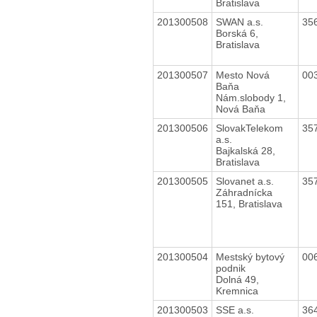
Bratislava
201300508
SWAN a.s.
35
Borská 6,
Bratislava
201300507
Mesto Nová
00
Baňa
Nám.slobody 1,
Nová Baňa
201300506
SlovakTelekom
35
a.s.
Bajkalská 28,
Bratislava
201300505
Slovanet a.s.
35
Záhradnícka
151, Bratislava
201300504
Mestský bytový
00
podnik
Dolná 49,
Kremnica
201300503
SSE a.s.
36