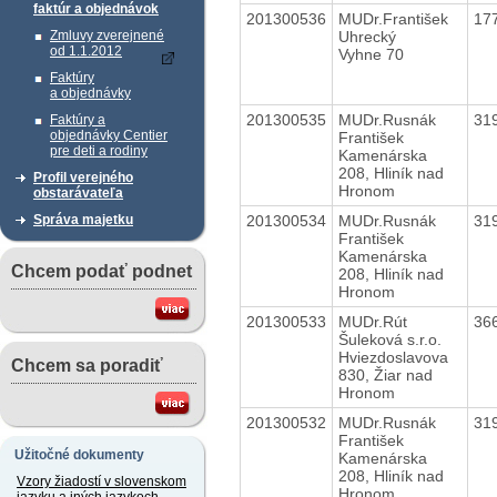
faktúr a objednávok
201300536
MUDr.František
17
Uhrecký
Zmluvy zverejnené
od 1.1.2012
Vyhne 70
Faktúry
a objednávky
201300535
MUDr.Rusnák
31
Faktúry a
objednávky Centier
František
pre deti a rodiny
Kamenárska
208, Hliník nad
Profil verejného
Hronom
obstarávateľa
201300534
MUDr.Rusnák
31
Správa majetku
František
Kamenárska
Chcem podať podnet
208, Hliník nad
Hronom
201300533
MUDr.Rút
36
Šuleková s.r.o.
Hviezdoslavova
Chcem sa poradiť
830, Žiar nad
Hronom
201300532
MUDr.Rusnák
31
František
Užitočné dokumenty
Kamenárska
208, Hliník nad
Vzory žiadostí v slovenskom
Hronom