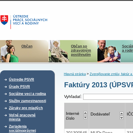
Občan
Občan so
Sociál
zdravotným
a rodi
postihnutím
>
Hlavná stránka
Zverejňovanie zmlúv, faktúr 
Ústredie PSVR
Faktúry 2013 (ÚPSV
Úrady PSVR
Sociálne veci a rodina
Vyhľadať:
Služby zamestnanosti
Záruky pre mladých
Interné
Dodávateľ
IČ
Voľné pracovné
číslo
miesta
Zariadenia
sociálnoprávnej
201300545
MUDr.Dana
31