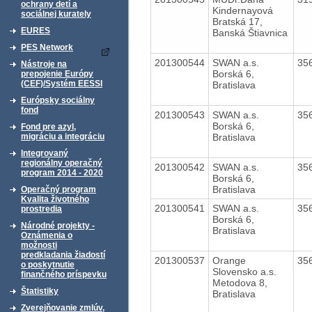
ochrany detí a
Kindernayová
sociálnej kurately
Bratská 17,
EURES
Banská Štiavnica
PES Network
201300544
SWAN a.s.
35
Nástroje na
Borská 6,
prepojenie Európy
(CEF)/Systém EESSI
Bratislava
Európsky sociálny
fond
201300543
SWAN a.s.
35
Borská 6,
Fond pre azyl,
Bratislava
migráciu a integráciu
Integrovaný
regionálny operačný
201300542
SWAN a.s.
35
program 2014 - 2020
Borská 6,
Bratislava
Operačný program
Kvalita životného
201300541
SWAN a.s.
35
prostredia
Borská 6,
Národné projekty -
Bratislava
Oznámenia o
možnosti
predkladania žiadostí
201300537
Orange
35
o poskytnutie
Slovensko a.s.
finančného príspevku
Metodova 8,
Štatistiky
Bratislava
Zverejňovanie zmlúv,