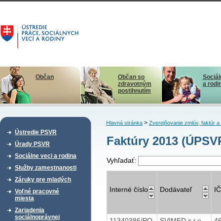
Občan
Občan so
Sociál
zdravotným
a rodi
postihnutím
>
Hlavná stránka
Zverejňovanie zmlúv, faktúr 
Ústredie PSVR
Faktúry 2013 (ÚPSV
Úrady PSVR
Sociálne veci a rodina
Vyhľadať:
Služby zamestnanosti
Záruky pre mladých
Interné číslo
Dodávateľ
I
Voľné pracovné
miesta
Zariadenia
sociálnoprávnej
11340386/PO
SVIMED,s.r.o.,
4