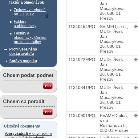
faktúr a objednávok
Ján
Masarykova
Zmluvy zverejnené
26, 080 01
od 1.1.2012
Prešov
Faktúry
a objednávky
11340454/PO
SVIMED,s.r.o.,
4
MUDr. Švirk
Faktúry a
Ján
objednávky Centier
Masarykova
pre deti a rodiny
26, 080 01
Profil verejného
Prešov
obstarávateľa
11340229/PO
MUDr. Švirk
4
Správa majetku
Ján
Masarykova
26, 080 01
Chcem podať podnet
Prešov
11340341/PO
MUDr. Švirk
4
Ján
Masarykova
Chcem sa poradiť
26, 080 01
Prešov
11340901/PO
EVAMED plus,
4
s.r.o.
Reimanova 8,
Užitočné dokumenty
080 01 Prešov
Vzory žiadostí v slovenskom