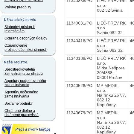
jazyku a iných jazykoch
11340856/PO
LIEČ-PREV RK
4
s.r.o.
Právne predpisy
082 32 Svinia
Užívateľský servis
11340631/PO
LIEČ-PREV RK
4
Slobodný prístup k
s.r.o.
informáciám
Svinia 082 32
Ochrana osobných údajov
11340416/PO
LIEČ-PREV RK
4
s.r.o.
Oznamovanie
protispoločenskej činnosti
Svinia 082 32
11340188/PO
LIEČ-PREV RK
4
Naše registre
s.r.o.
Mirka Nešpora
Sprostredkovatelia
20/4888,
zamestnania za úhradu
08001Prešov
Agentúry podporovaného
zamestnávania
11340526/PO
MP MEDIK
4
s.r.o.
Agentúry dočasného
Na rínku 267/7,
zamestnávania
082 12
Sociálne podniky
Kapušany
Chránené dielne a
11340679/PO
MP MEDIK
4
chránené pracoviská
s.r.o.
Na rínku 267/7,
082 12
Kapušany