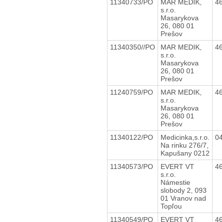
11340733/PO
MAR MEDIK,
4
s.r.o.
Masarykova
26, 080 01
Prešov
11340350//PO
MAR MEDIK,
4
s.r.o.
Masarykova
26, 080 01
Prešov
11240759/PO
MAR MEDIK,
4
s.r.o.
Masarykova
26, 080 01
Prešov
11340122/PO
Medicinka,s.r.o.
0
Na rinku 276/7,
Kapušany 0212
11340573/PO
EVERT VT
4
s.r.o.
Námestie
slobody 2, 093
01 Vranov nad
Topľou
11340549/PO
EVERT VT
4