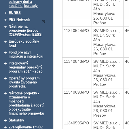
ochrany detí a
MUDr. Švirk
sociálnej kurately
Ján
EURES
Masarykova
26, 080 01
PES Network
Prešov
Nástroje na
11340544/PO
SVIMED,s.r.o.,
4
prepojenie Európy
(CEF)/Systém EESSI
MUDr. Švirk
Ján
Európsky sociálny
Masarykova
fond
26, 080 01
Fond pre azyl,
Prešov
migráciu a integráciu
11340843/PO
SVIMED,s.r.o.,
4
Integrovaný
MUDr. Švirk
regionálny operačný
Ján
program 2014 - 2020
Masarykova
Operačný program
26, 080 01
Kvalita životného
Prešov
prostredia
11340693/PO
SVIMED,s.r.o.,
4
Národné projekty -
MUDr. Švirk
Oznámenia o
Ján
možnosti
predkladania žiadostí
Masarykova
o poskytnutie
26, 080 01
finančného príspevku
Prešov
Štatistiky
11340595/PO
SVIMED,s.r.o.,
4
MUDr. Švirk
Zverejňovanie zmlúv,