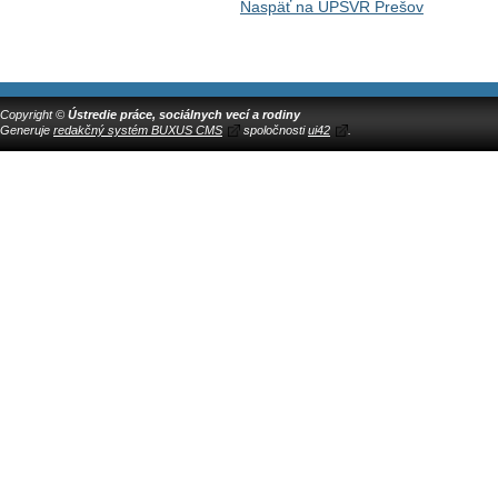
Naspäť na ÚPSVR Prešov
Copyright ©
Ústredie práce, sociálnych vecí a rodiny
Generuje
redakčný systém BUXUS CMS
spoločnosti
ui42
.