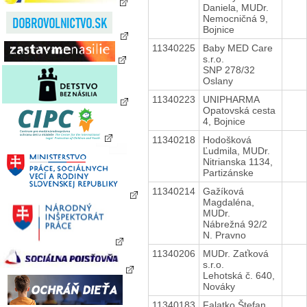
Daniela, MUDr.
Nemocničná 9,
Bojnice
11340225
Baby MED Care
s.r.o.
SNP 278/32
Oslany
11340223
UNIPHARMA
Opatovská cesta
4, Bojnice
11340218
Hodošková
Ľudmila, MUDr.
Nitrianska 1134,
Partizánske
11340214
Gažíková
Magdaléna,
MUDr.
Nábrežná 92/2
N. Pravno
11340206
MUDr. Zaťková
s.r.o.
Lehotská č. 640,
Nováky
11340183
Falatko Štefan,