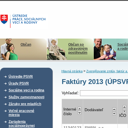
Občan
Občan so
Sociál
zdravotným
a rodi
postihnutím
>
Hlavná stránka
Zverejňovanie zmlúv, faktúr 
Ústredie PSVR
Faktúry 2013 (ÚPSVR
Úrady PSVR
Sociálne veci a rodina
Vyhľadať:
Služby zamestnanosti
Záruky pre mladých
Interné
Dodávateľ
Voľné pracovné
číslo
miesta
IČO
Zariadenia
sociálnoprávnej
11340123
SWAN, a.s.