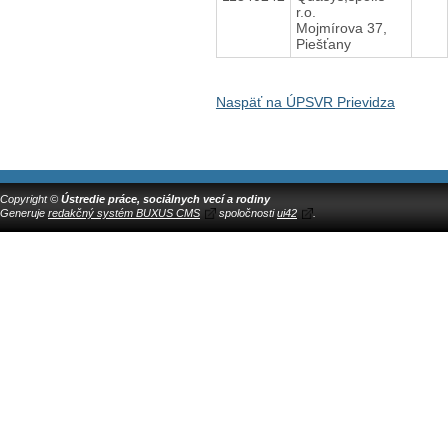
r.o.
Mojmírova 37,
Piešťany
Naspäť na ÚPSVR Prievidza
Copyright ©
Ústredie práce, sociálnych vecí a rodiny
Generuje
redakčný systém BUXUS CMS
spoločnosti
ui42
.