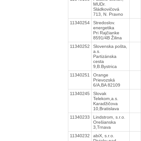
MUDr.
Sládkovičová
713, N. Pravno
11340254
Stredoslov.
energetika
Pri Rajčianke
8591/4B Žilina
11340252
Slovenska pošta,
a.s.
Partizánska
cesta
9,B.Bystrica
11340251
Orange
Prievozská
6/A,BA 82109
11340245
Slovak
Telekom,a.s.
Karadžičova
10,Bratislava
11340233
Lindstrom, s.r.o.
Orešianska
3,Trnava
11340232
abiX, s.r.o.
Diviaky nad