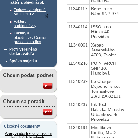
Handlová
faktúr a objednávok
11340117
Benet s.r.o.
Zmluvy zverejnené
Nám.SNP 974
od 1.1.2012
Faktúry
a objednávky
11340114
ISSO s.r.o.
Hlinku 40,
Faktúry a
Prievidza
objednávky Centier
pre deti a rodiny
11340061
Xepap
Profil verejného
Jesenského
obstarávateľa
4703, Zvolen
Správa majetku
11340246
POINTARCH
SNP 18,
Handlová
Chcem podať podnet
11340239
Le Cheque
Dejeuner s.r.o.
Tomášikova
23/D,BA,82101
Chcem sa poradiť
11340237
Ink Tech -
Balážka Miroslav
Urbánková 4/,
Prievidza
Užitočné dokumenty
11340191
Medlíková
Emília, MUDr.
Vzory žiadostí v slovenskom
Nábrežná 5,