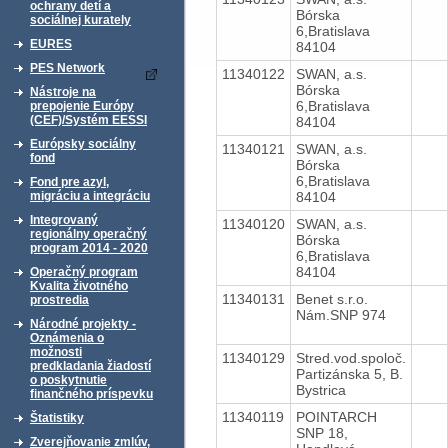
ochrany detí a
Bórska
sociálnej kurately
6,Bratislava
EURES
84104
PES Network
11340122
SWAN, a.s.
Bórska
Nástroje na
6,Bratislava
prepojenie Európy
(CEF)/Systém EESSI
84104
Európsky sociálny
11340121
SWAN, a.s.
fond
Bórska
6,Bratislava
Fond pre azyl,
84104
migráciu a integráciu
Integrovaný
11340120
SWAN, a.s.
regionálny operačný
Bórska
program 2014 - 2020
6,Bratislava
84104
Operačný program
Kvalita životného
11340131
Benet s.r.o.
prostredia
Nám.SNP 974
Národné projekty -
Oznámenia o
možnosti
11340129
Stred.vod.spoloč.
predkladania žiadostí
Partizánska 5, B.
o poskytnutie
Bystrica
finančného príspevku
11340119
POINTARCH
Štatistiky
SNP 18,
Zverejňovanie zmlúv,