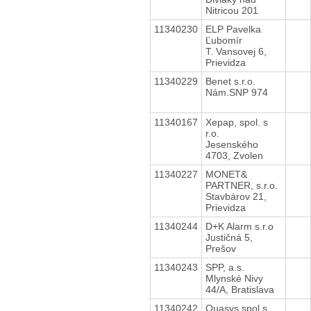
Nitricou 201
11340230
ELP Pavelka
Ľubomír
T. Vansovej 6,
Prievidza
11340229
Benet s.r.o.
Nám.SNP 974
11340167
Xepap, spol. s
r.o.
Jesenského
4703, Zvolen
11340227
MONET&
PARTNER, s.r.o.
Stavbárov 21,
Prievidza
11340244
D+K Alarm s.r.o
Justičná 5,
Prešov
11340243
SPP, a.s.
Mlynské Nivy
44/A, Bratislava
11340242
Quasys,spol.s