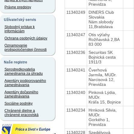
jazyku a iných jazykoch
Prievidza
Právne predpisy
11340249
DINERS Club
Slovakia
Užívateľský servis
Nám.slobody
11,Bratislava
Slobodný prístup k
informáciám
11340247
Otis výťahy
Ochrana osobných údajov
Rožňavská 2,BA
83 000
Oznamovanie
protispoločenskej činnosti
11340236
Securitas SK
Bojnická cesta
1911/3
Naše registre
Sprostredkovatelia
11340241
Čverhová
zamestnania za úhradu
Jarmila, MUDr.
Narcisová 12,
Agentúry podporovaného
Prievidza
zamestnávania
11340240
Pinková Lýdia,
Agentúry dočasného
zamestnávania
MUDr.
Kráľa 15, Bojnice
Sociálne podniky
11340234
Hrnková Silvia,
Chránené dielne a
MUDr.
chránené pracoviská
Gorkého 1,
Prievidza
11340228
Szedélyová