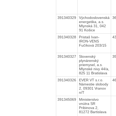
391340329
Východoslovenská
3
energetika, a.s.
Mlynská 31, 042
91 Košice
391340328
Pristaš Ivan-
4
IRON-VENS
Fučíková 203/15
391340327
Slovenský
3
plynárenský
priemysel, a.s.
Mlynské nivy 44/a,
825 11 Bratislava
391340326
EVER VT s.r.o.
4
Námestie slobody
2, 09301 Vranov
n/T
391345069
Ministerstvo
vnútra SR
Pribinova 2,
81272 Bartislava