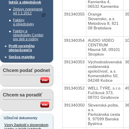
Kamienka 4,
faktúr a objednávok
06532 Kamienka
Zmluvy zverejnené
od 1.1.2012
391340355
Orange
3
Slovensko, a.s.
Faktúry
Metodova 8, 821
a objednávky
08 Bratislava
Faktúry a
objednávky Centier
pre deti a rodiny
391340354
AUDIO VIDEO
1
CENTRUM
Profil verejného
Hlavná 58, 09101
obstarávateľa
Stropkov
Správa majetku
391340353
Východoslovenská
3
vodárenská
Chcem podať podnet
spoločnosť, a.s.
Komenského 50,
04248 Košice
391340352
WELL TYRE, s.r.o.
4
Fučíková 373,
Chcem sa poradiť
08701 Giraltovce
391340350
Slovenská pošta,
3
a.s.
Partizánska cesta
Užitočné dokumenty
9, 97599 Banská
Bystrica
Vzory žiadostí v slovenskom