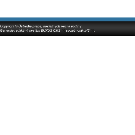
Copyright ©
Ústredie práce, sociálnych vecí a rodiny
Generuje
redakčný systém BUXUS CMS
spoločnosti
ui42
.