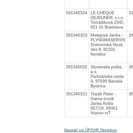
391340324
LE CHEQUE
3
DEJEUNER, s.r.o.
Tomášiková 23/D,
821 01 Bratislava
391340323
Matejová Janka -
3
PLYNOMASERVIS
Drienovská Nová
Ves 8, 82101
Kendice
391345032
Slovenská pošta,
3
a.s.
Partizánska cesta
9, 97599 Banská
Bystrica
391340321
Tirpák Peter -
3
Gama-tronik
Janka Kráľa
957/19, 09301
Vranov n/T
Naspäť na ÚPSVR Stropkov