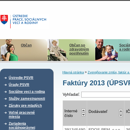
Občan
Občan so
Sociál
zdravotným
a rodi
postihnutím
>
Hlavná stránka
Zverejňovanie zmlúv, faktúr 
Ústredie PSVR
Faktúry 2013 (ÚPSV
Úrady PSVR
Sociálne veci a rodina
Vyhľadať:
Služby zamestnanosti
Záruky pre mladých
Interné
Dodávateľ
I
Voľné pracovné
číslo
miesta
Zariadenia
sociálnoprávnej
391345490
EDOS-PEM, s.r.o.,
3