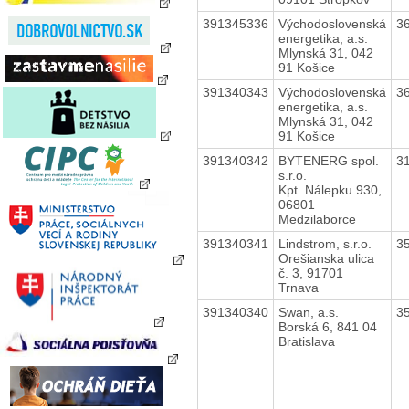
391345336
Východoslovenská
3
energetika, a.s.
Mlynská 31, 042
91 Košice
391340343
Východoslovenská
3
energetika, a.s.
Mlynská 31, 042
91 Košice
391340342
BYTENERG spol.
3
s.r.o.
Kpt. Nálepku 930,
06801
Medzilaborce
391340341
Lindstrom, s.r.o.
3
Orešianska ulica
č. 3, 91701
Trnava
391340340
Swan, a.s.
3
Borská 6, 841 04
Bratislava