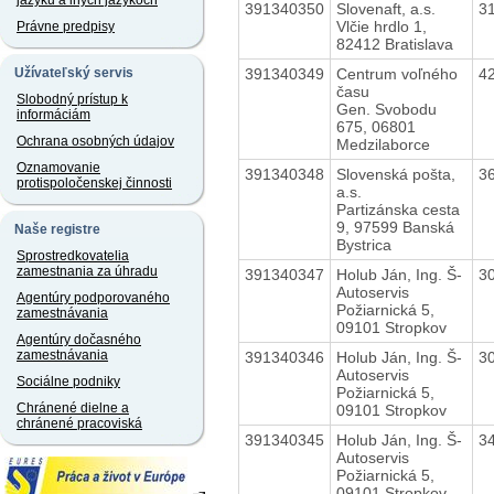
jazyku a iných jazykoch
391340350
Slovenaft, a.s.
3
Vlčie hrdlo 1,
Právne predpisy
82412 Bratislava
391340349
Centrum voľného
4
Užívateľský servis
času
Slobodný prístup k
Gen. Svobodu
informáciám
675, 06801
Ochrana osobných údajov
Medzilaborce
Oznamovanie
391340348
Slovenská pošta,
3
protispoločenskej činnosti
a.s.
Partizánska cesta
9, 97599 Banská
Naše registre
Bystrica
Sprostredkovatelia
zamestnania za úhradu
391340347
Holub Ján, Ing. Š-
3
Autoservis
Agentúry podporovaného
Požiarnická 5,
zamestnávania
09101 Stropkov
Agentúry dočasného
zamestnávania
391340346
Holub Ján, Ing. Š-
3
Autoservis
Sociálne podniky
Požiarnická 5,
Chránené dielne a
09101 Stropkov
chránené pracoviská
391340345
Holub Ján, Ing. Š-
3
Autoservis
Požiarnická 5,
09101 Stropkov