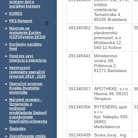
ochrany detí a
Inštitút
sociálnej kurately
vzdelávania
EURES
Tematínska 4,
85105 Bratislava
PES Network
391340362
Slovenský
3
Nástroje na
plynárenský
prepojenie Európy
(CEF)/Systém EESSI
priemysel, a.s.
Moldavská 12,
Európsky sociálny
040 11 Košice
fond
391345441
Ministerstvo
Fond pre azyl,
vnútra SR
migráciu a integráciu
Pribinova 2,
Integrovaný
81272 Bartislava
regionálny operačný
program 2014 - 2020
Operačný program
Kvalita životného
391340357
APOTHEKE, s.r.o.
3
prostredia
Hlavná 49, 09101
Stropkov
Národné projekty -
Oznámenia o
391340356
BYTENERG spol.
3
možnosti
s.r.o.
predkladania žiadostí
Kpt. Nálepku 930,
o poskytnutie
06801
finančného príspevku
Medzilaborce
Štatistiky
391345409
Sroka Juraj , Ing.
Zverejňovanie zmlúv,