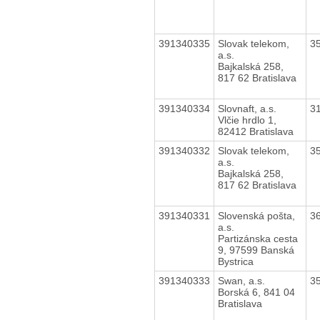
391340335
Slovak telekom,
3
a.s.
Bajkalská 258,
817 62 Bratislava
391340334
Slovnaft, a.s.
3
Vlčie hrdlo 1,
82412 Bratislava
391340332
Slovak telekom,
3
a.s.
Bajkalská 258,
817 62 Bratislava
391340331
Slovenská pošta,
3
a.s.
Partizánska cesta
9, 97599 Banská
Bystrica
391340333
Swan, a.s.
3
Borská 6, 841 04
Bratislava